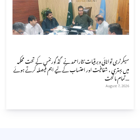
سیکرٹری توانائی وبرقیات نثاراحمد نے گڈ گورننس کے تحت محکمہ
میں بہتری ، شفافیت اور احتساب کے لیے اہم فیصلہ کرتے ہوئے
تمام ماتحت...
August 7, 2026