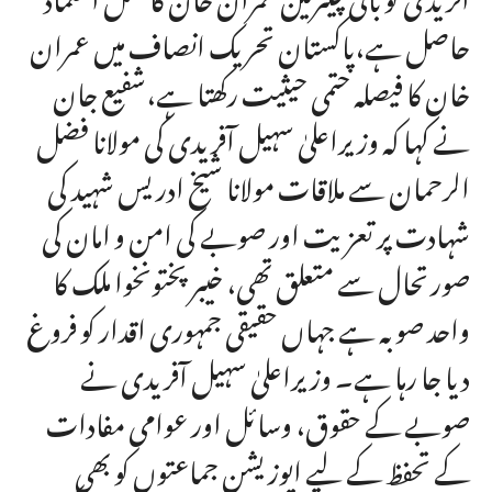
حاصل ہے،پاکستان تحریک انصاف میں عمران
خان کا فیصلہ حتمی حیثیت رکھتا ہے،شفیع جان
نے کہا کہ وزیراعلیٰ سہیل آفریدی کی مولانا فضل
الرحمان سے ملاقات مولانا شیخ ادریس شہید کی
شہادت پر تعزیت اور صوبے کی امن و امان کی
صورتحال سے متعلق تھی، خیبرپختونخوا ملک کا
واحد صوبہ ہے جہاں حقیقی جمہوری اقدار کو فروغ
دیا جا رہا ہے۔ وزیراعلیٰ سہیل آفریدی نے
صوبے کے حقوق، وسائل اور عوامی مفادات
کے تحفظ کے لیے اپوزیشن جماعتوں کو بھی