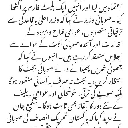
اعتماد میں لیا اور انہیں ایک پلیٹ فارم پر اکٹھا
کیا۔صوبائی وزیر نے کہا کہ وزیراعلیٰ باقاعدگی سے
ترقیاتی منصوبوں، عوامی فلاح و بہبود کے
اقدامات اور آئندہ صوبائی بجٹ کے حوالے سے
اجلاس منعقد کر رہے ہیں۔ انہوں نے کہا کہ
جھوٹی خبریں پھیلانے والے صوبائی بجٹ کا
انتظار کریں، یہ بجٹ نہ صرف بہ آسانی منظور ہوگا
بلکہ صوبے کی ترقی، خوشحالی اور عوامی ریلیف
کے نئے دور کا آغاز بھی ثابت ہوگا۔شفیع جان
نے مزید کہا کہ پاکستان تحریک انصاف کی صوبائی