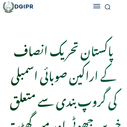
DGIPR
پاکستان تحریک انصاف
کے اراکین صوبائی اسمبلی
کی گروپ بندی سے متعلق
خبریں جھوٹی اور من گھڑت