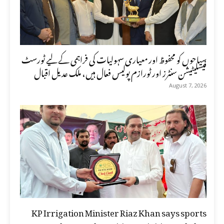
سیاحوں کو محفوظ اور معیاری سہولیات کی فراہمی کے لیے ٹورسٹ
فیسلیٹیشن سنٹرز اور ٹورازم پولیس فعال ہیں، ملک عدیل اقبال
August 7, 2026
KP Irrigation Minister Riaz Khan says sports