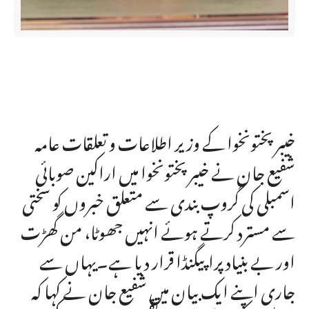
خیبرپختونخوا کے وزیر اطلاعات و تعلقات عامہ
شفیع جان نے خیبرپختونخوا میں اراکین صوبائی
اسمبلی کی گروپ بندی سے متعلق خبروں کو سختی
سے مسترد کرتے ہوئے انہیں جھوٹا، من گھڑت
اور بے بنیاد پراپیگنڈا قرار دیا ہے۔یہاں سے
جاری اپنے ایک بیان میں شفیع جان نے کہا کہ