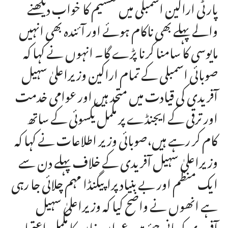
پارٹی اراکین اسمبلی میں تقسیم کا خواب دیکھنے
والے پہلے بھی ناکام ہوئے اور آئندہ بھی انہیں
مایوسی کا سامنا کرنا پڑے گا۔ انہوں نے کہا کہ
صوبائی اسمبلی کے تمام اراکین وزیراعلیٰ سہیل
آفریدی کی قیادت میں متحد ہیں اور عوامی خدمت
اور ترقی کے ایجنڈے پر مکمل یکسوئی کے ساتھ
کام کر رہے ہیں،صوبائی وزیر اطلاعات نے کہا کہ
وزیراعلیٰ سہیل آفریدی کے خلاف پہلے دن سے
ایک منظم اور بے بنیاد پراپیگنڈا مہم چلائی جا رہی
ہے انھوں نے واضح کیا کہ وزیراعلیٰ سہیل
آفریدی کو بانی چیئرمین عمران خان کا مکمل اعتماد