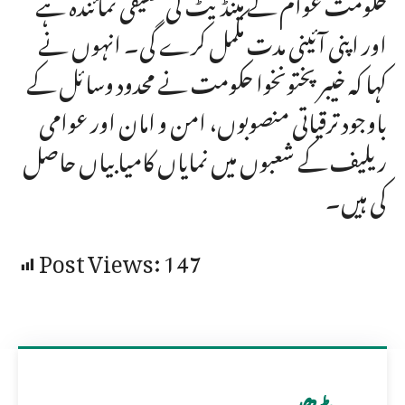
حکومت عوام کے مینڈیٹ کی حقیقی نمائندہ ہے
اور اپنی آئینی مدت مکمل کرے گی۔ انہوں نے
کہا کہ خیبرپختونخوا حکومت نے محدود وسائل کے
باوجود ترقیاتی منصوبوں، امن و امان اور عوامی
ریلیف کے شعبوں میں نمایاں کامیابیاں حاصل
کی ہیں۔
Post Views:
147
مزید پڑھیں