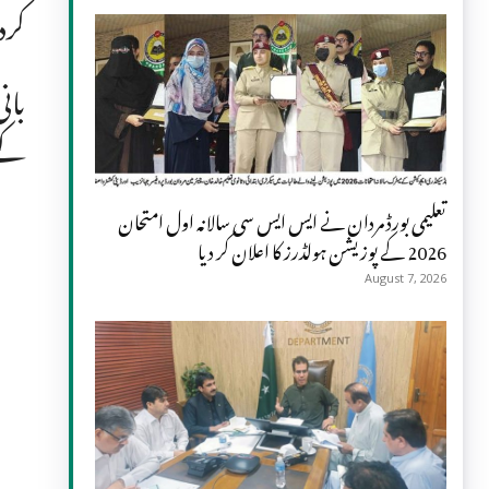
کرد
بان
کے لئے 50 ارب رو
تعلیمی بورڈ مردان نے ایس ایس سی سالانہ اول امتحان
2026 کے پوزیشن ہولڈرز کا اعلان کر دیا
August 7, 2026