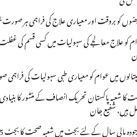
ضوں کو بروقت اور معیاری علاج کی فراہمی ہر صورت یق
م کو علاج معالجے کی سہولیات میں کسی قسم کی غفلت ی
ن
تالوں میں عوام کو معیاری طبی سہولیات کی فراہمی صو
 کا شعبہ پاکستان تحریک انصاف کے منشور کا بنیادی 
ل ہیں، شفیع جان