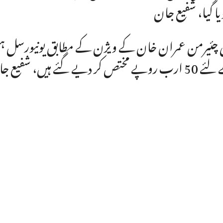
یا گیا، شفیع جان
ی چئیرمن عمران خان کے ویژن کے مطابق یونیورسل ہی
پے مختص کر دیے گئے ہیں، شفیع جان