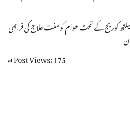
لتھ کوریج کے تحت عوام کو مفت علاج کی فراہمی
Post Views:
175