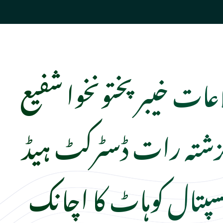
عات خیبر پختونخوا شفیع
زشتہ رات ڈسٹرکٹ ہیڈ
سپتال کوہاٹ کا اچانک