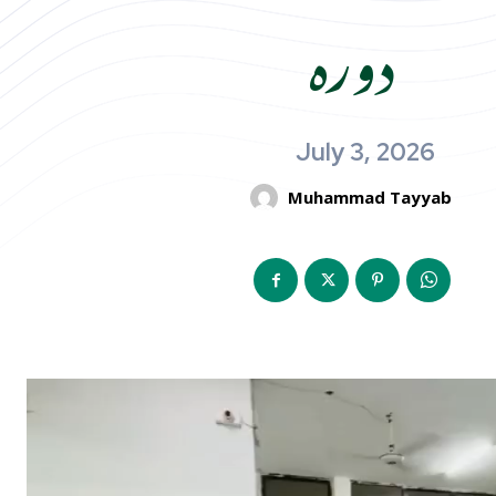
دورہ
July 3, 2026
Muhammad Tayyab
V
i