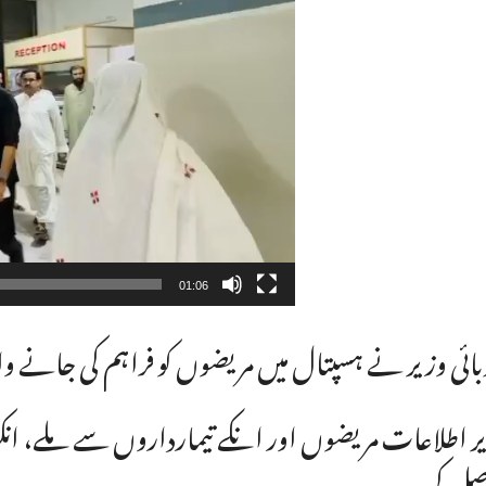
01:06
ائی وزیر نے ہسپتال میں مریضوں کو فراہم کی جانے والی
ر اطلاعات مریضوں اور انکے تیمارداروں سے ملے، انک
ل کی