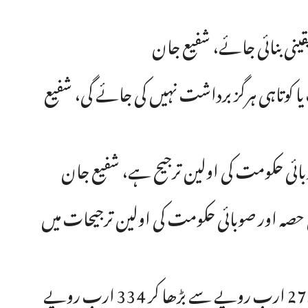
ینی بنائی جائے، شفیع جان
ا کوتاہی ہرگز برداشت نہیں کی جائے گی، شفیع
بائی حکومت کی اولین ترجیح ہے، شفیع جان
حصہ اور صوبائی حکومت کی اولین ترجیحات میں
موجودہ مالی سال کے لئے بجٹ میں شعبہ صحت کا بجٹ 275 ارب روپے سے بڑھا کر 334 ارب روپے