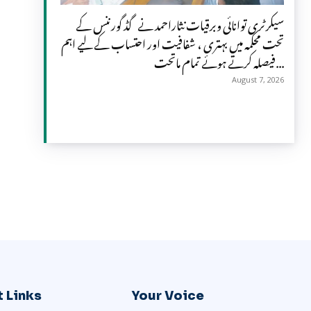
سیکرٹری توانائی وبرقیات نثاراحمد نے گڈ گورننس کے
تحت محکمہ میں بہتری ، شفافیت اور احتساب کے لیے اہم
فیصلہ کرتے ہوئے تمام ماتحت...
August 7, 2026
 Links
Your Voice