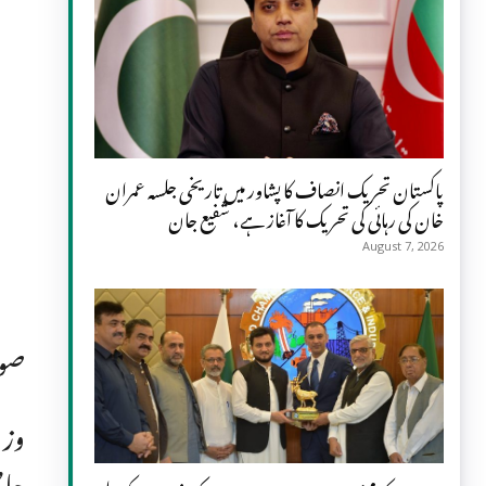
پاکستان تحریک انصاف کا پشاور میں تاریخی جلسہ عمران
خان کی رہائی کی تحریک کا آغاز ہے، شفیع جان
August 7, 2026
صوب
وزی
حاص