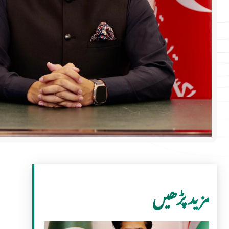
مزید پڑھیں