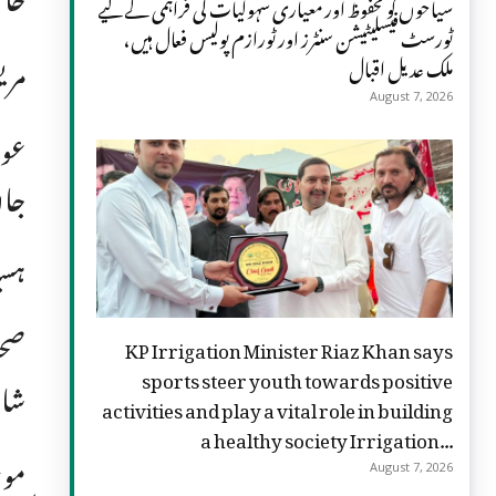
سیاحوں کو محفوظ اور معیاری سہولیات کی فراہمی کے لیے
ٹورسٹ فیسلیٹیشن سنٹرز اور ٹورازم پولیس فعال ہیں،
مری
ملک عدیل اقبال
August 7, 2026
عوا
جا
ہسپ
صحت
KP Irrigation Minister Riaz Khan says
sports steer youth towards positive
شام
activities and play a vital role in building
a healthy society Irrigation...
August 7, 2026