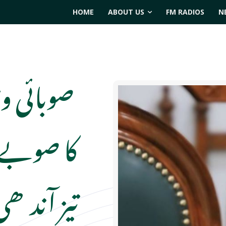
HOME
ABOUT US
FM RADIOS
N
صوبائی و
کا صوبے 
تیز آندھ