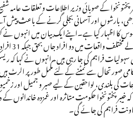
رپختونخوا کے صوبائی وزیر اطلاعات و تعلقات عامہ 
ھی، بارشوں اور آسمانی بجلی گرنے کے باعث پیش آن
وس کا اظہار کیا ہے۔اپنےایک بیان میں انہوں نے کہ
والے مختلف
امی صورتحال سے نمٹنے کے لئے مکمل طور پر الرٹ ہی
ات کی بلندی، لواحقین کے لیے صبر و جمیل اور زخمی
 کہ خیبرپختونخوا حکومت متاثرہ اور غمزدہ خاندانوں کے د
ونت فراہم کی جائے گی۔