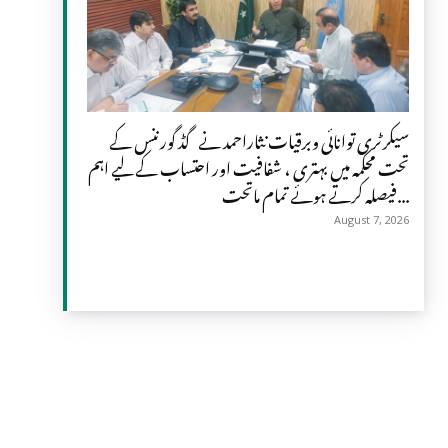
سیکرٹری توانائی وبرقیات نثاراحمد نے گڈ گورننس کے
تحت محکمہ میں بہتری ، شفافیت اور احتساب کے لیے اہم
فیصلہ کرتے ہوئے تمام ماتحت...
August 7, 2026