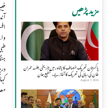
خیب
مزید پڑھیں
آند
افس
ہنگ
درج
پاکستان تحریک انصاف کا پشاور میں تاریخی جلسہ عمران
خان کی رہائی کی تحریک کا آغاز ہے، شفیع جان
کہا
August 7, 2026
معا