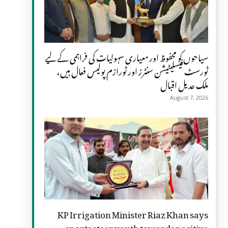
سیاحوں کو محفوظ اور معیاری سہولیات کی فراہمی کے لیے
ٹورسٹ فیسلیٹیشن سنٹرز اور ٹورازم پولیس فعال ہیں،
ملک عدیل اقبال
August 7, 2026
KP Irrigation Minister Riaz Khan says
sports steer youth towards positive