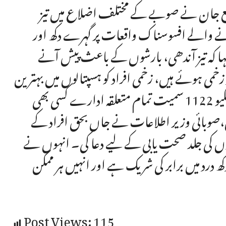
شفیع جان نے صوبے کے مختلف اضلاع میں تیز
ے والے افسوسناک واقعات پر گہرے دکھ اور
ا کہ تیز آندھی، بارشوں کے باعث پیش آنے
 واقعات میں دو افراد جاں بحق جبکہ 31 افراد زخمی ہوئے ہیں، زخمی افراد کو ہسپتالوں میں بہترین
طبی سہولیات فراہم کی جا رہی ہیں۔انہوں نے کہا کہ ریسکیو 1122 سمیت تمام متعلقہ ادارے کسی بھی
ں،صوبائی وزیر اطلاعات نے جاں بحق افراد کے
وں کی جلد صحت یابی کے لیے دعا کی۔ انہوں نے
کھ درد میں برابر کی شریک ہے اور انہیں ہر ممکن
Post Views:
115