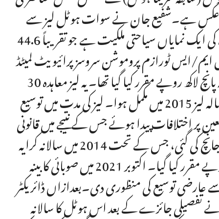
کے برعکس ہے۔شفیع جان نے سوات ہوٹل لیز سے
متعلق تفصیلات بتاتے ہوئے کہا کہ سوات ہوٹل صوبے کی ایک نمایاں سیاحتی ملکیت ہے جو تقریباً 44.6
رقبے پر مشتمل ہے۔ اس ہوٹل کو اپریل 1985 میں ایم/ایس ٹورازم پروموشن سروسز پرائیویٹ لمیٹڈ
(سرینا ہوٹل) کو 30 سالہ لیز پر دیا گیا تھا جس کا سالانہ کرایہ پانچ لاکھ روپے مقرر کیا گیا تھا۔ یہ لیز معاہدہ 30
جون 2015 کو ختم ہو گیا تھا۔انہوں نے مزید بتایا کہ 30 سالہ لیز 2015 میں مکمل ہوا۔ لیز کی مدت میں توسیع
ر اختلافات پیدا ہوئے جس کے نتیجے میں قانونی
چارہ جوئی کا آغاز ہوا۔ مختلف ادوار میں کرایے کی ازسرنو جانچ کی گئی، جس کے تحت 2014 میں سالانہ کرایہ
88.6 لاکھ روپے جبکہ 2022 میں 1کروڑ 32 لاکھ 70 ہزار روپے مقرر کیا گیا۔ اکتوبر 2021 میں صوبائی کابینہ
عارضی توسیع کی منظوری دی۔بعدازاں ڈائریکٹر
ی نے تفصیلی جائزے کے بعد اس ہوٹل کا سالانہ