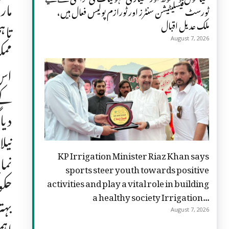
ٹورسٹ فیسلیٹیشن سنٹرز اور ٹورازم پولیس فعال ہیں،
ملک عدیل اقبال
تاہ
August 7, 2026
ممک
دیا
نیل
KP Irrigation Minister Riaz Khan says
نما
sports steer youth towards positive
حکو
activities and play a vital role in building
a healthy society Irrigation...
بہت
August 7, 2026
اہم