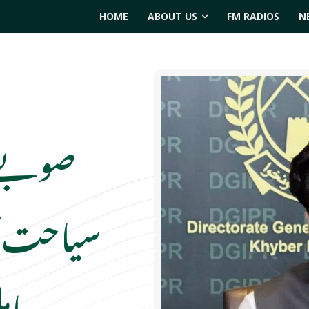
HOME
ABOUT US
FM RADIOS
N
صوبے 
سیاحت کا
حام