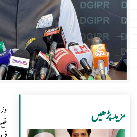
وزی
مزید پڑھیں
خیب
فرو