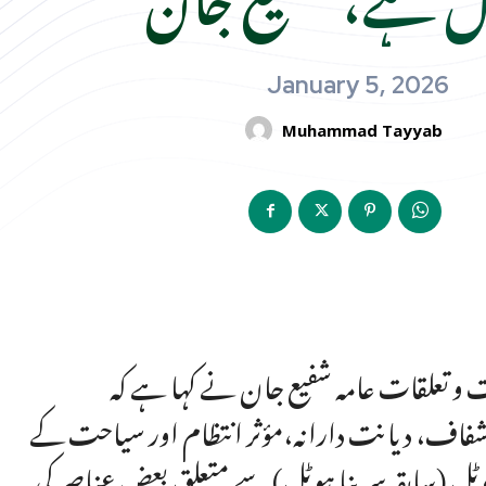
January 5, 2026
Muhammad Tayyab
 و تعلقات عامہ شفیع جان نے کہا ہے کہ
شفاف، دیانت دارانہ،مؤثر انتظام اور سیاحت کے
ل (سابقہ سرینا ہوٹل) سے متعلق بعض عناصر کی