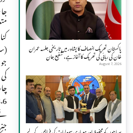
جان
پاکستان تحریک انصاف کا پشاور میں تاریخی جلسہ عمران
خان کی رہائی کی تحریک کا آغاز ہے، شفیع جان
August 7, 2026
کی 
نے 
جنر
سیاحوں کو محفوظ اور معیاری سہولیات کی فراہمی کے لیے