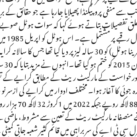
ب سے منفی پروپیگنڈا پھیلایا جارہا ہے جو حقائق 
کنال 
درخواست کے مارکیٹ ریٹ کے مطابق کرایے کے تعین پ
منصفانہ مارکیٹ ریٹ کے تعین سے مشروط، ماضی سے 
ل سی ٹی اے کی سربراہی میں قائم کثیر شعبہ جاتی کمیٹ