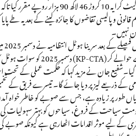
مارکیٹ کرایہ 10 کروڑ 46 لاکھ 90 ہ
م قانونی و پالیسی تقاضوں کا جائزہ لینے کے بعد یہ طے پای
ن نہیں۔
دسمبر 2025 کو سوات ہوٹل ک
 گیا۔شفیع جان نے مزید کہا کہ حکمت عملی کے تحت اس
امی کے ذریعے لیز پر دیا جائے گا۔ تیسرے فریق کے تخم
یاں طور پر زیادہ ہے، جس سے صوبے کو خاطر خواہ آم
مت سیاحت کے فروغ، سیاحوں کو بہتر سہولیات کی فراہم
ری کے لیے موثر اقدامات اٹھارہی ہے کیونکہ صوبے کی
یت کا حامل ہے۔