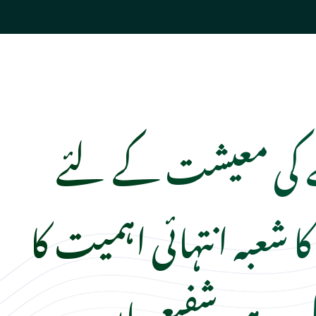
کی معیشت کے لئے
 شعبہ انتہائی اہمیت کا
ل ہے، شفیع جان