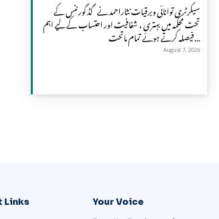
سیکرٹری توانائی وبرقیات نثاراحمد نے گڈ گورننس کے
تحت محکمہ میں بہتری ، شفافیت اور احتساب کے لیے اہم
فیصلہ کرتے ہوئے تمام ماتحت...
August 7, 2026
 Links
Your Voice