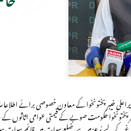
راعلی خیبرپختونخوا کے معاون خصوصی برائے اطلاعات
رپختونخوا حکومت صوبے کے قیمتی عوامی اثاثوں کے 
غ کے لیے پُرعزم ہے،ضلع سوات میں قائم سوات ہوٹ