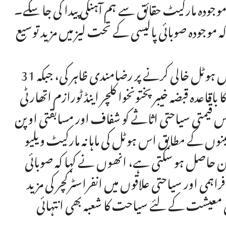
زار روپے مقرر کیا تاکہ موجودہ مارکیٹ حقائق سے ہم آہنگی پیدا کی جا سکے۔
ا کہ موجودہ صوبائی پالیسی کے تحت لیز میں مزید توسیع
اس فیصلے کے بعد سرینا ہوٹل انتظامیہ نے دسمبر 2025 میں ہوٹل خالی کرنے پر رضامندی ظاہر کی، جبکہ 31
ا باقاعدہ قبضہ خیبرپختونخوا کلچر اینڈ ٹورازم اتھارٹی (KP-CTA) کے حوالے کر
 قیمتی سیاحتی اثاثے کو شفاف اور مسابقتی اوپن
ینوں کے مطابق اس ہوٹل کی ماہانہ مارکیٹ ویلیو
دن حاصل ہو سکتی ہے، انھوں نے کہا کہ صوبائی
ی اور سیاحتی علاقوں میں انفراسٹرکچر کی مزید
 معیشت کے لئے سیاحت کا شعبہ بھی انتہائی