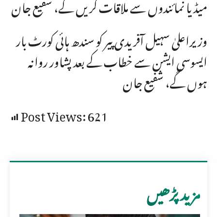
میڈیا نمائندوں سے ملاقات کریں گے، شفیع جان
وزیراعلیٰ سہیل آفریدی پیر کو سندھ ہائی کورٹ بار
ایسوسی ایشن سے خطاب کے بعد پشاور روانہ
ہوں گے، شفیع جان
Post Views:
621
مزید پڑھیں