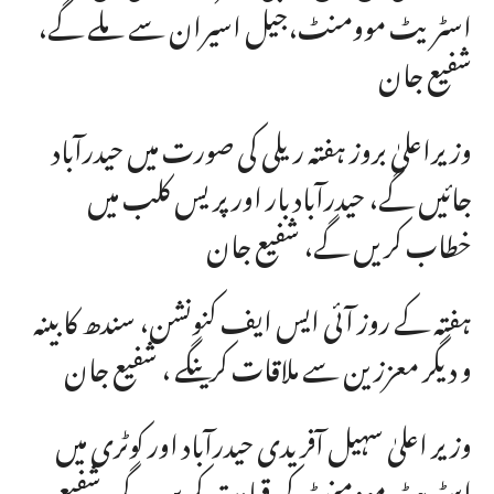
اسٹریٹ موومنٹ،جیل اسیران سے ملے گے،
شفیع جان
وزیراعلیٰ بروز ہفتہ ریلی کی صورت میں حیدرآباد
جائیں گے، حیدرآباد بار اور پریس کلب میں
خطاب کریں گے، شفیع جان
ہفتہ کے روز آئی ایس ایف کنونشن، سندھ کابینہ
و دیگر معززین سے ملاقات کرینگے ، شفیع جان
وزیر اعلیٰ سہیل آفریدی حیدرآباد اور کوٹری میں
اسٹریٹ موومنٹ کی قیادت کریں گے، شفیع