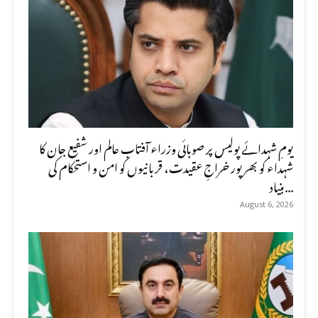
یومِ شہدائے پولیس پر صوبائی وزراء آفتاب عالم اور شفیع جان کا
شہداء کو بھرپور خراجِ عقیدت، قربانیوں کو امن و استحکام کی
بنیاد...
August 6, 2026