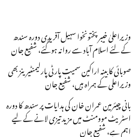
وزیراعلیٰ خیبر پختونخوا سہیل آفریدی دورہ سندھ
کے لئے اسلام آباد سے روانہ ہوگئے، شفیع جان
صوبائی کابینہ اراکین سمیت پارٹی پارلیمنٹیرینز بھی
وزیراعلی کے ہمراہ ہیں، شفیع جان
بانی چیئرمین عمران خان کی ہدایات پر سندھ کا دورہ
اسٹریٹ موومنٹ میں مزید تیزی لانے کے لیے
اہم ہے، شفیع جان