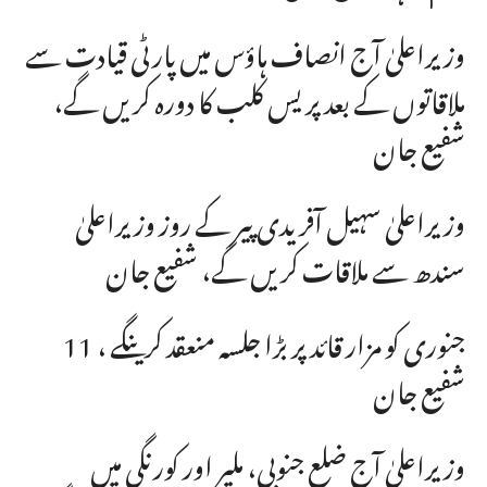
وزیراعلیٰ آج انصاف ہاؤس میں پارٹی قیادت سے
ملاقاتوں کے بعد پریس کلب کا دورہ کریں گے،
شفیع جان
وزیراعلیٰ سہیل آفریدی پیر کے روز وزیراعلیٰ
سندھ سے ملاقات کریں گے، شفیع جان
11 جنوری کو مزار قائد پر بڑا جلسہ منعقد کرینگے ،
شفیع جان
وزیراعلیٰ آج ضلع جنوبی، ملیر اور کورنگی میں