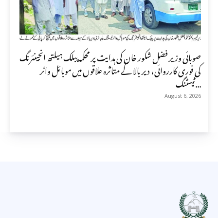
صوبائی وزیر فضل شکور خان کی ہدایت پر محکمہ پبلک ہیلتھ انجینئرنگ
کی فوری کارروائی، دیر بالا کے متاثرہ علاقوں میں موبائل واٹر
ٹیسٹنگ...
August 6, 2026