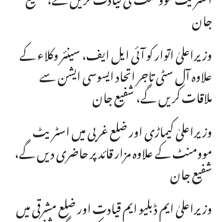
جان
وزیراعلیٰ اتوار کو آئی ایل ایف، سینئر وکلاء کے
علاوہ آل سٹی تاجر اتحاد ایسوسی ایشن سے
ملاقات کریں گے، شفیع جان
وزیراعلیٰ کیماڑی اور ضلع غربی میں اسٹریٹ
موومنٹ کے علاوہ مزار قائد پر حاضری دیں گے،
شفیع جان
وزیراعلیٰ ایم ڈبلیو ایم قیادت اور ضلع مشرقی میں