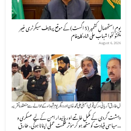
یومِ استحصالِ کشمیر (5 اگست) کے موقع پرچیف سیکرٹری خیبر
پختونخوا شہاب علی شاہ کا پیغام
August 6, 2026
دہشت گردی کے مکمل خاتمے اور پائیدار امن کے لیے عسکری و
سیاسی قیادت کو متحد ہو کر مؤثر حکمت عملی اپنانا ہوگی، طارق...