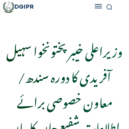
DGIPR
وزیراعلی خیبرپختونخوا سہیل
آفریدی کا دورہ سندھ/
معاون خصوصی برائے
اطلاعات شفیع جان کا بیان