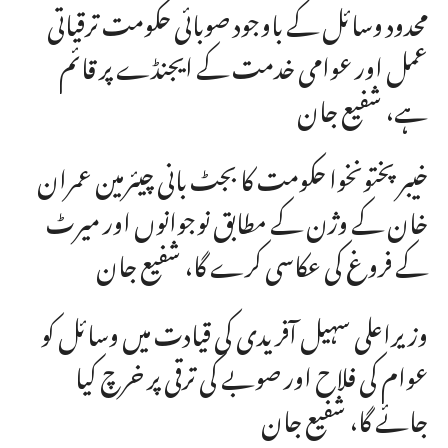
محدود وسائل کے باوجود صوبائی حکومت ترقیاتی
عمل اور عوامی خدمت کے ایجنڈے پر قائم
ہے، شفیع جان
خیبرپختونخوا حکومت کا بجٹ بانی چیئرمین عمران
خان کے وژن کے مطابق نوجوانوں اور میرٹ
کے فروغ کی عکاسی کرے گا، شفیع جان
وزیراعلی سہیل آفریدی کی قیادت میں وسائل کو
عوام کی فلاح اور صوبے کی ترقی پر خرچ کیا
جائے گا، شفیع جان