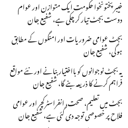
خیبرپختونخوا حکومت ایک متوازن اور عوام
دوست بجٹ تیار کر چکی ہے، شفیع جان
بجٹ عوامی ضروریات اور امنگوں کے مطابق
ہوگی، شفیع جان
یہ بجٹ نوجوانوں کو بااختیار بنانے اور نئے مواقع
فراہم کرنے کا ذریعہ بنے گا، شفیع جان
بجٹ میں تعلیم، صحت، انفراسٹرکچر اور عوامی
فلاح پر خصوصی توجہ دی گئی ہے، شفیع جان