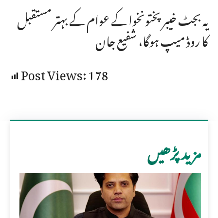
یہ بجٹ خیبرپختونخوا کے عوام کے بہتر مستقبل
کا روڈ میپ ہوگا، شفیع جان
Post Views:
178
مزید پڑھیں