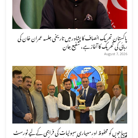
پاکستان تحریک انصاف کا پشاور میں تاریخی جلسہ عمران خان کی
رہائی کی تحریک کا آغاز ہے، شفیع جان
August 7, 2026
سیاحوں کو محفوظ اور معیاری سہولیات کی فراہمی کے لیے ٹورسٹ