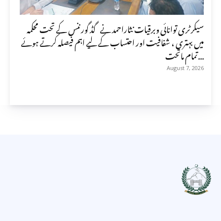
سیکرٹری توانائی وبرقیات نثاراحمد نے گڈ گورننس کے تحت محکمہ
میں بہتری ، شفافیت اور احتساب کے لیے اہم فیصلہ کرتے ہوئے
تمام ماتحت...
August 7, 2026