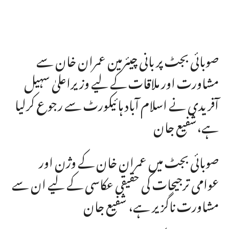
صوبائی بجٹ پر بانی چیئرمین عمران خان سے
مشاورت اور ملاقات کے لیے وزیراعلیٰ سہیل
آفریدی نے اسلام آباد ہائیکورٹ سے رجوع کرلیا
ہے،شفیع جان
صوبائی بجٹ میں عمران خان کے وژن اور
عوامی ترجیحات کی حقیقی عکاسی کے لیے ان سے
مشاورت ناگزیر ہے، شفیع جان