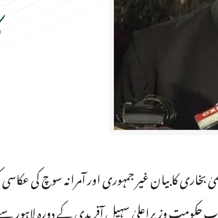
ک
یٰ بخاری کا بیان غیر جمہوری اور آمرانہ سوچ کی عکاسی
اب حکومت وزیراعلیٰ سہیل آفریدی کے دورہ لاہور سے خ