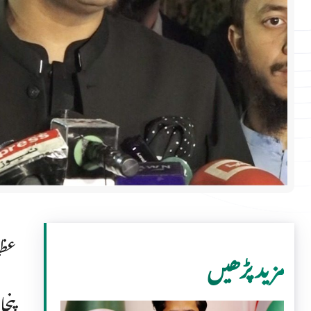
عظم
مزید پڑھیں
پنج