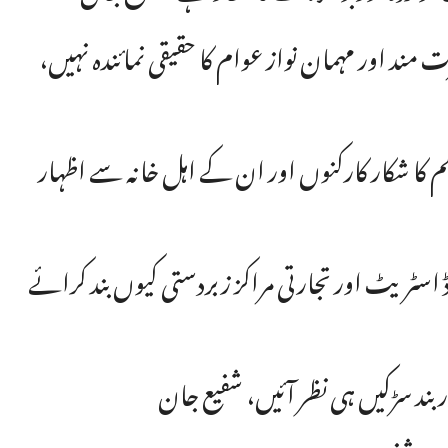
 مند اور مہمان نواز عوام کا حقیقی نمائندہ نہیں،
م کا شکار کارکنوں اور ان کے اہل خانہ سے اظہار
اسٹریٹ اور تجارتی مراکز زبردستی کیوں بند کرائے
ند سڑکیں ہی نظر آئیں، شفیع جان