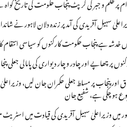
م پر ظلم و جبر کی کرپٹ پنجاب حکومت کی تاریخ گواہ 
راعلیٰ سہیل آفریدی کی آمد پر زندہ دلان لاہور نے شاند
ں خدشہ ہے پنجاب حکومت کارکنوں کو سیاسی انتقام کا 
کنوں پر چھاپے اور چادر و چار دیواری کی پامالی جعلی 
ق اور پنجاب پر مسلط جعلی حکمران جان لیں، وزیراعل
ع ہو چکی ہے، شفیع جان
ور میں وزیراعلیٰ سہیل آفریدی کی قیادت میں اسٹریٹ