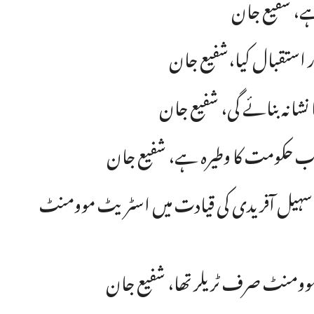
ہے، شفیع جان
ار استقبال کیا،شفیع جان
نشانہ بنائے گی، شفیع جان
پنجاب حکومت کا وطیرہ ہے، شفیع جان
یٰ سہیل آفریدی کی قیادت میں اسٹریٹ موومنٹ
 موومنٹ صرف ٹریلر تھا، شفیع جان