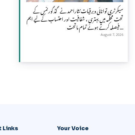
سیکرٹری توانائی وبرقیات نثاراحمد نے گڈ گورننس کے
تحت محکمہ میں بہتری ، شفافیت اور احتساب کے لیے اہم
فیصلہ کرتے ہوئے تمام ماتحت...
August 7, 2026
 Links
Your Voice