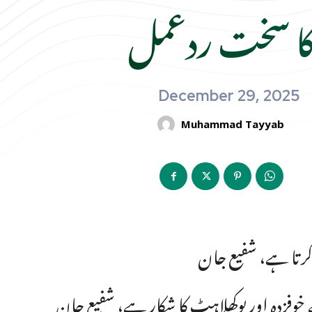
ا سخت ردعمل
December 29, 2025
Muhammad Tayyab
 کرتا ہے، شفیع جان
وفزدہ اور بوکھلاہٹ کا شکار ہے، شفیع جان