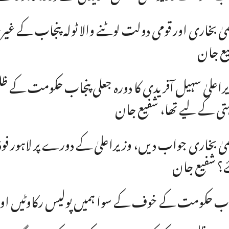
یٰ بخاری اور قومی دولت لوٹنے والا ٹولہ پنجاب کے غیرت
ع جان
راعلیٰ سہیل آفریدی کا دورہ جعلی پنجاب حکومت کے ظل
ہتی کے لیے تھا، شفیع جان
یٰ بخاری جواب دیں، وزیراعلیٰ کے دورے پر لاہور فوڈ 
؟ شفیع جان
اب حکومت کے خوف کے سوا ہمیں پولیس رکاوٹیں اور ب