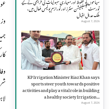
عوا
سیاحوں کو محفوظ اور معیاری سہولیات کی فراہمی کے لیے
ٹورسٹ فیسلیٹیشن سنٹرز اور ٹورازم پولیس فعال ہیں،
ملک عدیل اقبال
وزی
August 7, 2026
ہمی
کار
وفا
KP Irrigation Minister Riaz Khan says
شرو
sports steer youth towards positive
activities and play a vital role in building
لاہ
a healthy society Irrigation...
August 7, 2026