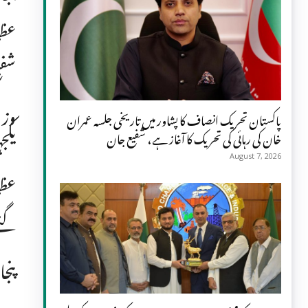
عظم
شفی
وزی
پاکستان تحریک انصاف کا پشاور میں تاریخی جلسہ عمران
یکج
خان کی رہائی کی تحریک کا آغاز ہے، شفیع جان
August 7, 2026
عظم
گئے
پنج