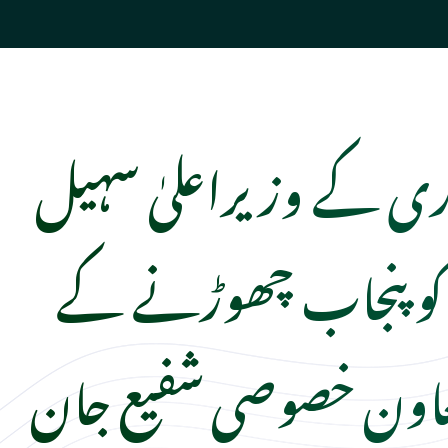
اری کے وزیراعلیٰ سہیل
کو پنجاب چھوڑنے کے
معاون خصوصی شفیع جان