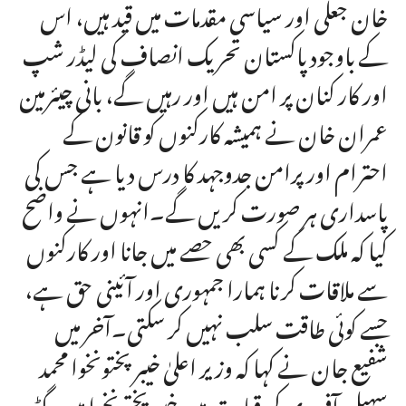
خان جعلی اور سیاسی مقدمات میں قید ہیں، اس
کے باوجود پاکستان تحریک انصاف کی لیڈر شپ
اور کار کنان پر امن ہیں اور رہیں گے، بانی چیئرمین
عمران خان نے ہمیشہ کارکنوں کو قانون کے
احترام اور پرامن جدوجہد کا درس دیا ہے جس کی
پاسداری ہر صورت کریں گے۔انہوں نے واضح
کیا کہ ملک کے کسی بھی حصے میں جانا اور کارکنوں
سے ملاقات کرنا ہمارا جمہوری اور آئینی حق ہے،
جسے کوئی طاقت سلب نہیں کر سکتی۔آخر میں
شفیع جان نے کہا کہ وزیر اعلیٰ خیبر پختونخوا محمد
سہیل آفریدی کی قیادت میں خیبر پختونخوا میں گڈ