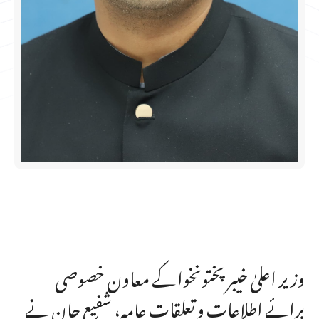
وزیر اعلیٰ خیبر پختونخوا کے معاون خصوصی
برائے اطلاعات و تعلقات عامہ، شفیع جان نے