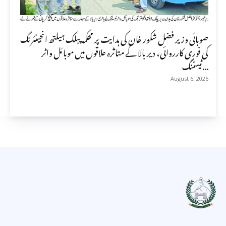
صوبائی وزیر فضل شکور خان کی ہدایت پر محکمہ پبلک ہیلتھ انجینئرنگ
کی فوری کارروائی، دیر بالا کے متاثرہ علاقوں میں موبائل واٹر
ٹیسٹنگ...
August 6, 2026