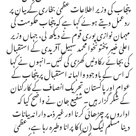
پنجاب کی وزیر اطلاعات عظمیٰ بخاری کے بیان پر
ردعمل دیتے ہوئے کہا ہے کہ پنجاب حکومت کی
مہمان نوازی پوری قوم نے دیکھ لی، جہاں وزیر
اعلیٰ خیبر پختونخوا محمد سہیل آفریدی کے استقبال
کی بجائے رکاوٹیں کھڑی کی گئیں۔انہوں نے کہا
کہ اس کے باوجود والہانہ استقبال پر پنجاب کے
عوام اور پاکستان تحریک انصاف کے کارکنان
کے شکر گزار ہیں۔ شفیع جان نے واضح کیا کہ
اداروں پر چڑھائی کرنا اور غیر ذمہ دارانہ بیانات
دینا مسلم لیگ (ن) کا پرانا وطیرہ رہا ہے، عظمیٰ