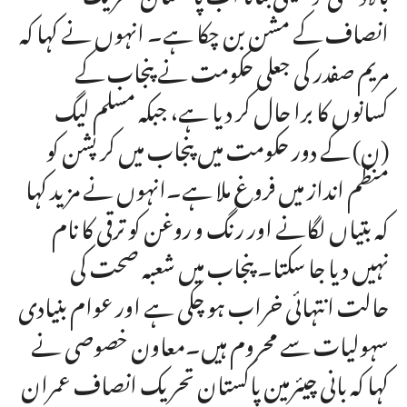
انصاف کے مشن بن چکا ہے۔ انہوں نے کہا کہ
مریم صفدر کی جعلی حکومت نے پنجاب کے
کسانوں کا برا حال کر دیا ہے، جبکہ مسلم لیگ
(ن) کے دور حکومت میں پنجاب میں کرپشن کو
منظم انداز میں فروغ ملا ہے۔انہوں نے مزید کہا
کہ بتیاں لگانے اور رنگ و روغن کو ترقی کا نام
نہیں دیا جا سکتا۔ پنجاب میں شعبہ صحت کی
حالت انتہائی خراب ہو چکی ہے اور عوام بنیادی
سہولیات سے محروم ہیں۔معاون خصوصی نے
کہا کہ بانی چیئرمین پاکستان تحریک انصاف عمران