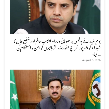
یومِ شہدائے پولیس پر صوبائی وزراء آفتاب عالم اور شفیع جان کا
شہداء کو بھرپور خراجِ عقیدت، قربانیوں کو امن و استحکام کی
بنیاد...
August 6, 2026