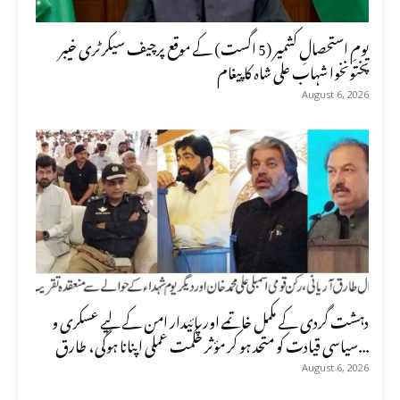
یومِ استحصالِ کشمیر (5 اگست) کے موقع پرچیف سیکرٹری خیبر
پختونخوا شہاب علی شاہ کا پیغام
August 6, 2026
دہشت گردی کے مکمل خاتمے اور پائیدار امن کے لیے عسکری و
سیاسی قیادت کو متحد ہو کر مؤثر حکمت عملی اپنانا ہوگی، طارق...
August 6, 2026