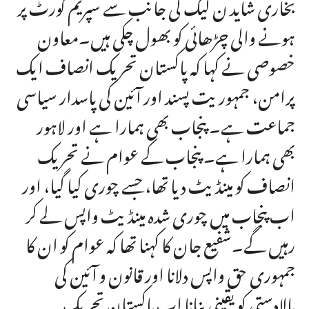
بخاری شاید ن لیگ کی جانب سے سپریم کورٹ پر
ہونے والی چڑھائی کو بھول چکی ہیں۔معاون
خصوصی نے کہا کہ پاکستان تحریک انصاف ایک
پرامن، جمہوریت پسند اور آئین کی پاسدار سیاسی
جماعت ہے۔ پنجاب بھی ہمارا ہے اور لاہور
بھی ہمارا ہے۔ پنجاب کے عوام نے تحریک
انصاف کو مینڈیٹ دیا تھا، جسے چوری کیا گیا، اور
اب پنجاب میں چوری شدہ مینڈیٹ واپس لے کر
رہیں گے۔شفیع جان کا کہنا تھا کہ عوام کو ان کا
جمہوری حق واپس دلانا اور قانون و آئین کی
بالادستی کو یقینی بنانا اب پاکستان تحریک