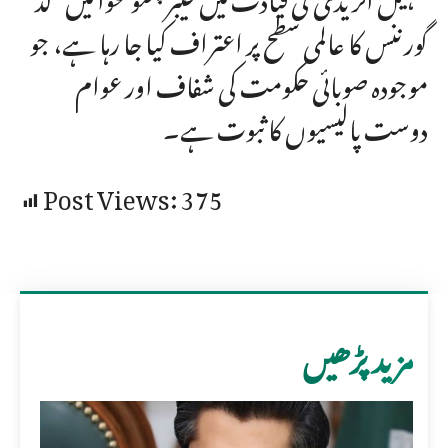
گورننس کا عالمی سطح پر اعتراف کیا جا رہا ہے، جو
موجودہ صوبائی حکومت کی شفاف اور عوام
دوست پالیسیوں کا ثبوت ہے۔
Post Views:
375
مزید پڑھیں