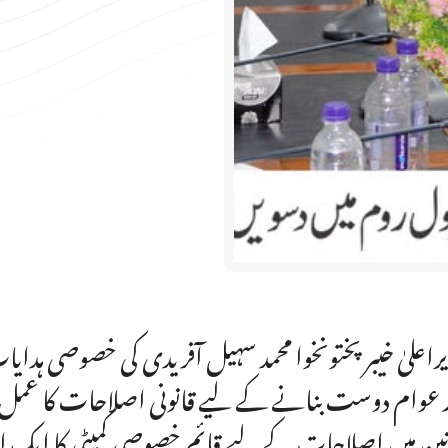
راعلیٰ خیبرپختونخوا محمد سہیل آفریدی کی خصوصی ہدای
 عوام دوست بنانے کے لیے قانونی اصلاحات کا عم
نین میں اصلاحات کے لیے قائم خصوصی کمیٹی کا ایک ا