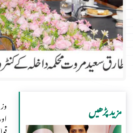
وزی
مزید پڑھیں
اور
قوا