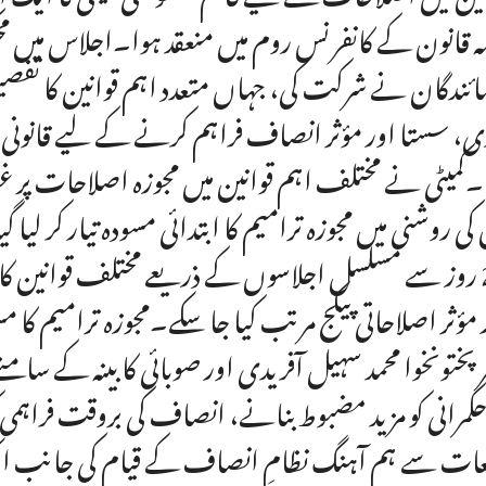
مہ قانون کے کانفرنس روم میں منعقد ہوا۔اجلاس میں م
مائندگان نے شرکت کی، جہاں متعدد اہم قوانین کا تفصیلی
ی، سستا اور مؤثر انصاف فراہم کرنے کے لیے قانونی و
۔کمیٹی نے مختلف اہم قوانین میں مجوزہ اصلاحات پر غو
کی روشنی میں مجوزہ ترامیم کا ابتدائی مسودہ تیار کر لیا
20 روز سے مسلسل اجلاسوں کے ذریعے مختلف قوانین کا 
 مؤثر اصلاحاتی پیکج مرتب کیا جا سکے۔مجوزہ ترامیم کا 
رپختونخوا محمد سہیل آفریدی اور صوبائی کابینہ کے سا
حکمرانی کو مزید مضبوط بنانے، انصاف کی بروقت فراہمی 
عات سے ہم آہنگ نظامِ انصاف کے قیام کی جانب ا