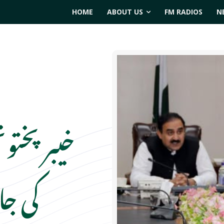
HOME
ABOUT US
FM RADIOS
N
خیبرپختون
کی ج