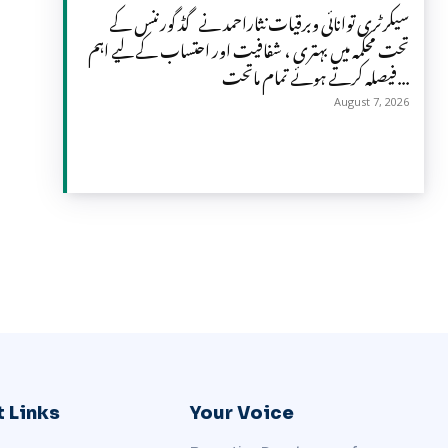
سیکرٹری توانائی وبرقیات نثاراحمد نے گڈ گورننس کے
تحت محکمہ میں بہتری ، شفافیت اور احتساب کے لیے اہم
فیصلہ کرتے ہوئے تمام ماتحت...
August 7, 2026
 Links
Your Voice