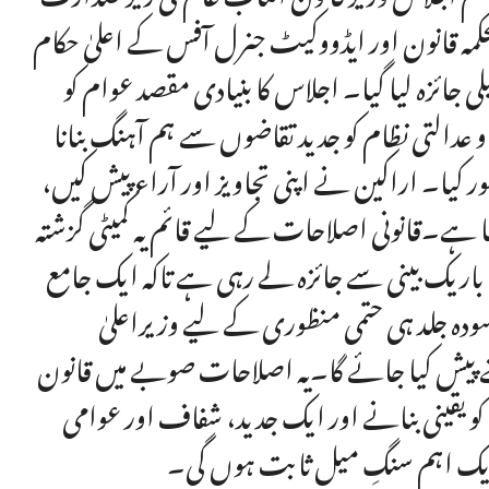
حکمہ قانون اور ایڈووکیٹ جنرل آفس کے اعلیٰ حکام
 جائزہ لیا گیا۔ اجلاس کا بنیادی مقصد عوام کو
 عدالتی نظام کو جدید تقاضوں سے ہم آہنگ بنانا
ر کیا۔ اراکین نے اپنی تجاویز اور آراء پیش کیں،
 گیا ہے۔قانونی اصلاحات کے لیے قائم یہ کمیٹی گزشتہ
باریک بینی سے جائزہ لے رہی ہے تاکہ ایک جامع
مسودہ جلد ہی حتمی منظوری کے لیے وزیراعلیٰ
منے پیش کیا جائے گا۔یہ اصلاحات صوبے میں قانون
کو یقینی بنانے اور ایک جدید، شفاف اور عوامی
یک اہم سنگِ میل ثابت ہوں گی۔