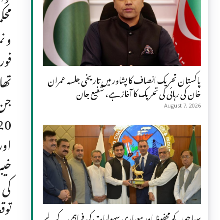
محک
و ن
فور
تھا
پاکستان تحریک انصاف کا پشاور میں تاریخی جلسہ عمران
خان کی رہائی کی تحریک کا آغاز ہے، شفیع جان
جن 
August 7, 2026
اور
خیب
کی 
توق
سیاحوں کو محفوظ اور معیاری سہولیات کی فراہمی کے لیے