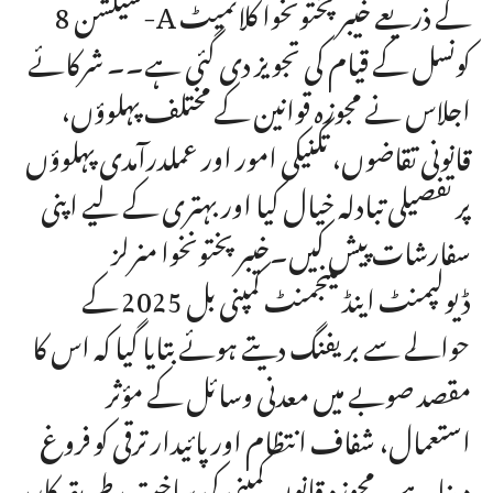
سیکشن 8-A کے ذریعے خیبر پختونخوا کلائمیٹ
کونسل کے قیام کی تجویز دی گئی ہے۔۔ شرکائے
اجلاس نے مجوزہ قوانین کے مختلف پہلوؤں،
قانونی تقاضوں، تکنیکی امور اور عملدرآمدی پہلوؤں
پر تفصیلی تبادلہ خیال کیا اور بہتری کے لیے اپنی
سفارشات پیش کیں۔خیبر پختونخوا منرلز
ڈیولپمنٹ اینڈ مینجمنٹ کمپنی بل 2025 کے
حوالے سے بریفنگ دیتے ہوئے بتایا گیا کہ اس کا
مقصد صوبے میں معدنی وسائل کے مؤثر
استعمال، شفاف انتظام اور پائیدار ترقی کو فروغ
دینا ہے۔ مجوزہ قانون کمپنی کی ساخت، طریقہ کار،