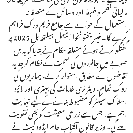
مالیاتی نظم و ضبط اور وسائل کے منصفانہ
استعمال کے حوالے سے جامع فریم ورک فراہم
کرے گا۔خیبر پختونخوا اینیمل ہیلتھ بل 2025 پر
گفتگو کرتے ہوئے متعلقہ حکام نے بتایا کہ یہ بل
صوبے میں جانوروں کی صحت کے نظام کو جدید
تقاضوں کے مطابق استوار کرنے، بیماریوں کی
روک تھام، ویٹرنری خدمات کی بہتری اور لائیو
اسٹاک سیکٹر کو مضبوط بنانے کے لیے نہایت
اہم ہے، جس سے زرعی معیشت کو بھی تقویت
ملے گی۔وزیر قانون آفتاب عالم ایڈووکیٹ نے