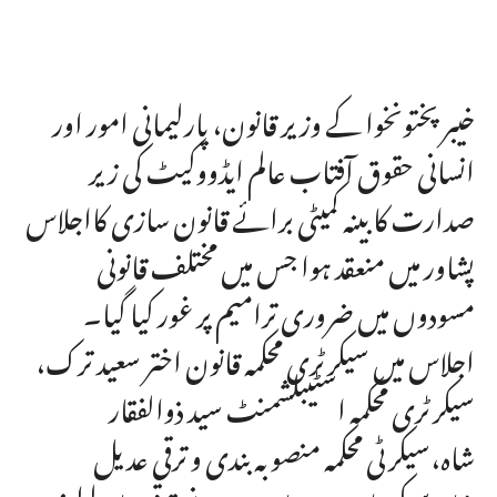
خیبرپختونخوا کے وزیر قانون، پارلیمانی امور اور
انسانی حقوق آفتاب عالم ایڈووکیٹ کی زیر
صدارت کابینہ کمیٹی برائے قانون سازی کااجلاس
پشاور میں منعقد ہوا جس میں مختلف قانونی
مسودوں میں ضروری ترامیم پر غور کیا گیا۔
اجلاس میں سیکرٹری محکمہ قانون اختر سعید ترک،
سیکرٹری محکمہ اسٹیبلشمنٹ سید ذوالفقار
شاہ،سیکرٹی محکمہ منصوبہ بندی و ترقی عدیل