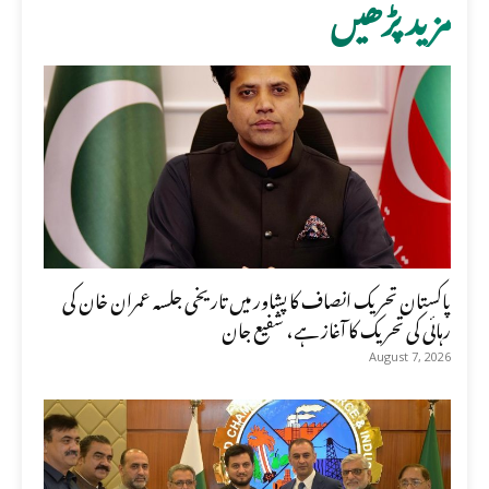
مزید پڑھیں
پاکستان تحریک انصاف کا پشاور میں تاریخی جلسہ عمران خان کی
رہائی کی تحریک کا آغاز ہے، شفیع جان
August 7, 2026