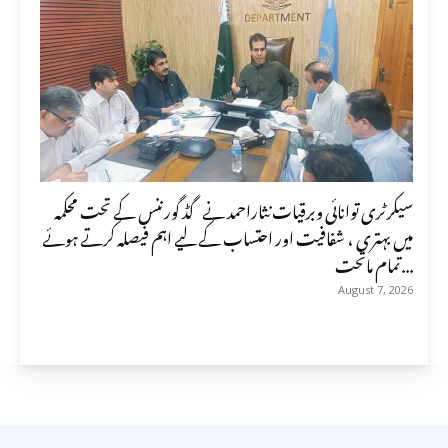
سیکرٹری توانائی وبرقیات نثاراحمد نے گڈ گورننس کے تحت محکمہ
میں بہتری ، شفافیت اور احتساب کے لیے اہم فیصلہ کرتے ہوئے
تمام ماتحت...
August 7, 2026