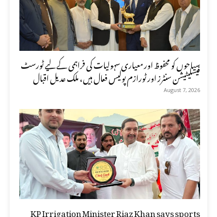
سیاحوں کو محفوظ اور معیاری سہولیات کی فراہمی کے لیے ٹورسٹ
فیسلیٹیشن سنٹرز اور ٹورازم پولیس فعال ہیں، ملک عدیل اقبال
August 7, 2026
KP Irrigation Minister Riaz Khan says sports