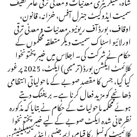
شاہ،سیکریٹری معدنیات و معدنی ترقی عامر لطیف
سمیت ایڈوکیٹ جنرل آفس، خزانہ، قانون،
اوقاف، بورڈ آف ریونیو, معدنیات و معدنی ترقی
اورلائیو اسٹاک سمیت دیگر متعلقہ محکموں کے
حکام نے شرکت کی۔ اجلاس میں خیبر پختونخوا
کلائمٹ ایکشن بورڈ (ترمیمی) ایکٹ، 2025 پر غور
کیا گیا، جس کا مقصد صوبے کے ماحولیاتی انتظامی
ڈھانچے کو مزید فعال کرنا ہے۔ بریفنگ دیتے
ہوئے محکمہ ماحولیات کے حکام نے بتایا کہ مذکورہ
نظرثانی شدہ ایکٹ صوبے کے لیے خیبر پختونخوا
کلائمیٹ کونسل کا قیام، ایمرجنسی اینڈ ریہیبلیٹیشن