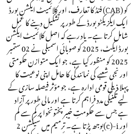
فنڈ کا تعارف، اور کلائمیٹ ایکشن بورڈ (CAB) کو
ایک ایگزیکٹو بورڈ کے طور پر تشکیل دینے کا عمل
شامل کرتا ہے۔ یاد رہے کہ اصل کلائمیٹ ایکشن
بورڈ ایکٹ، 2025 کو صوبائی اسمبلی نے 02 ستمبر
2025 کو منظور کیا ہے، جو ایک متوازن حکومتی
اور نجی شعبے کی نمائندگی کا حامل اپنی نوعیت کا
پہلا ذیلی قومی ادارہ ہے، جو مؤثر فیصلہ سازی کے
لیے تکنیکی مدد فراہم کرتا ہے اور مالی طور پر آزاد
ہے جس سے حکومتِ خیبر پختونخوا پر کم سے کم
بوجھ پڑتا ہے۔ ترمیم میں سیکشن 2(c)-i اور