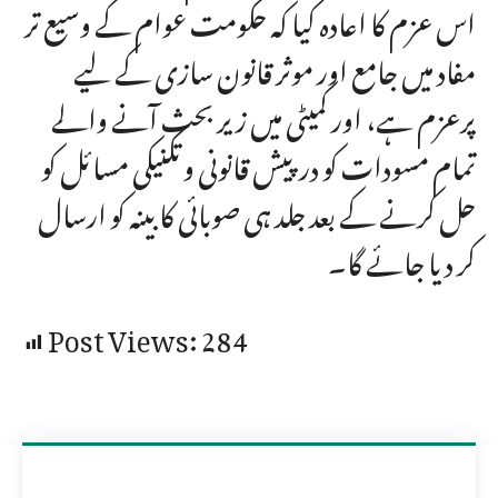
اس عزم کا اعادہ کیا کہ حکومت عوام کے وسیع تر
مفاد میں جامع اور موثر قانون سازی کے لیے
پرعزم ہے، اور کمیٹی میں زیر بحث آنے والے
تمام مسودات کو درپیش قانونی و تکنیکی مسائل کو
حل کرنے کے بعد جلد ہی صوبائی کابینہ کو ارسال
کر دیا جائے گا۔
Post Views:
284