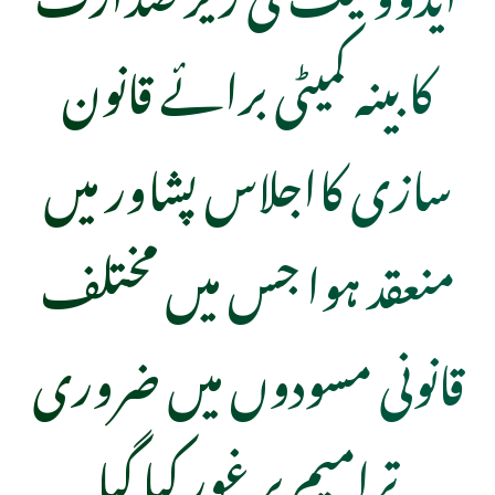
کابینہ کمیٹی برائے قانون
سازی کااجلاس پشاور میں
منعقد ہوا جس میں مختلف
قانونی مسودوں میں ضروری
ترامیم پر غور کیا گیا