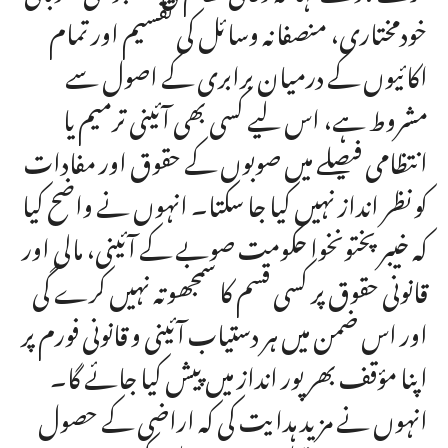
خودمختاری، منصفانہ وسائل کی تقسیم اور تمام
اکائیوں کے درمیان برابری کے اصول سے
مشروط ہے، اس لیے کسی بھی آئینی ترمیم یا
انتظامی فیصلے میں صوبوں کے حقوق اور مفادات
کو نظر انداز نہیں کیا جا سکتا۔ انہوں نے واضح کیا
کہ خیبر پختونخوا حکومت صوبے کے آئینی، مالی اور
قانونی حقوق پر کسی قسم کا سمجھوتہ نہیں کرے گی
اور اس ضمن میں ہر دستیاب آئینی و قانونی فورم پر
اپنا مؤقف بھرپور انداز میں پیش کیا جائے گا۔
انہوں نے مزید ہدایت کی کہ اراضی کے حصول