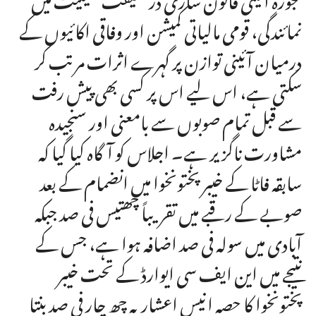
نمائندگی، قومی مالیاتی کمیشن اور وفاقی اکائیوں کے
درمیان آئینی توازن پر گہرے اثرات مرتب کر
سکتی ہے، اس لیے اس پر کسی بھی پیش رفت
سے قبل تمام صوبوں سے بامعنی اور سنجیدہ
مشاورت ناگزیر ہے۔ اجلاس کو آگاہ کیا گیا کہ
سابقہ فاٹا کے خیبر پختونخوا میں انضمام کے بعد
صوبے کے رقبے میں تقریباً چھتیس فی صد جبکہ
آبادی میں سولہ فی صد اضافہ ہوا ہے، جس کے
نتیجے میں این ایف سی ایوارڈ کے تحت خیبر
پختونخوا کا حصہ انیس اعشاریہ چھ چار فی صد بنتا