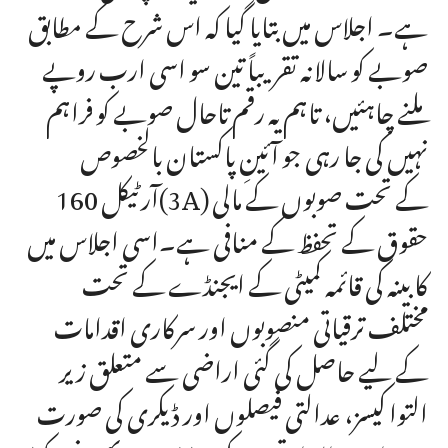
ہے۔ اجلاس میں بتایا گیا کہ اس شرح کے مطابق
صوبے کو سالانہ تقریباً تین سو اسی ارب روپے
ملنے چاہئیں، تاہم یہ رقم تاحال صوبے کو فراہم
نہیں کی جا رہی جو آئینِ پاکستان بالخصوص
آرٹیکل 160(3A) کے تحت صوبوں کے مالی
حقوق کے تحفظ کے منافی ہے۔اسی اجلاس میں
کابینہ کی قائمہ کمیٹی کے ایجنڈے کے تحت
مختلف ترقیاتی منصوبوں اور سرکاری اقدامات
کے لیے حاصل کی گئی اراضی سے متعلق زیر
التوا کیسز، عدالتی فیصلوں اور ڈیکری کی صورت