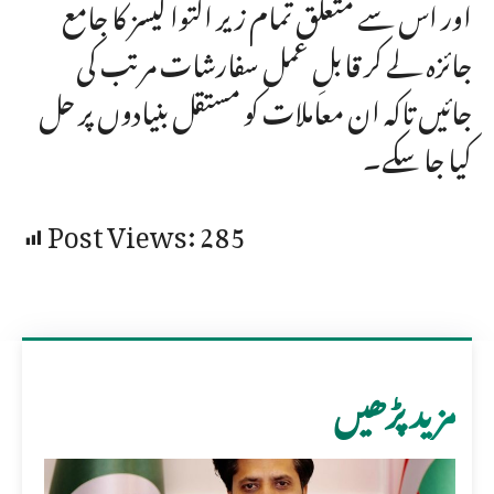
اور اس سے متعلق تمام زیر التوا کیسز کا جامع
جائزہ لے کر قابلِ عمل سفارشات مرتب کی
جائیں تاکہ ان معاملات کو مستقل بنیادوں پر حل
کیا جا سکے۔
Post Views:
285
مزید پڑھیں