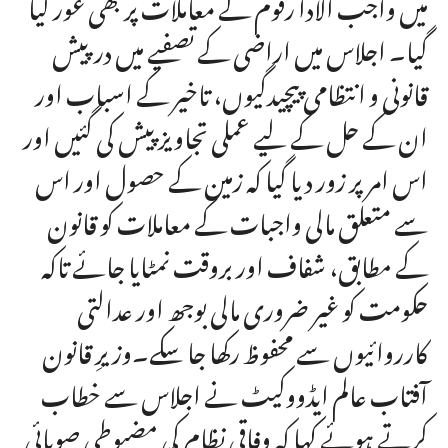
میں واجب الادا رقوم کے معاملات پر بھی غور کیا
گیا۔ اجلاس میں اراضی کے تصفیے میں درپیش
قانونی و انتظامی پیچیدگیوں، تاخیر کے اسباب اور
ان کے حل کے لیے عملی تجاویز پیش کی گئیں اور
اس امر پر زور دیا گیا کہ زمین کے حصول اور اس
سے متعلق مالی واجبات کے معاملات کو قانون
کے مطابق، شفاف اور بروقت نمٹایا جائے تاکہ
حکومت کو غیر ضروری مالی بوجھ اور عدالتی
کارروائیوں سے محفوظ رکھا جا سکے۔وزیرِ قانون
آفتاب عالم ایڈووکیٹ نے اجلاس سے خطاب
کرتے ہوئے کہا کہ وفاقی نظام کی مضبوطی صوبائی