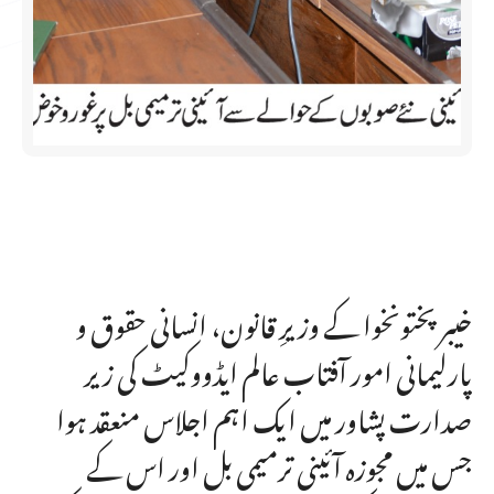
خیبر پختونخوا کے وزیرِ قانون، انسانی حقوق و
پارلیمانی امور آفتاب عالم ایڈووکیٹ کی زیر
صدارت پشاور میں ایک اہم اجلاس منعقد ہوا
جس میں مجوزہ آئینی ترمیمی بل اور اس کے