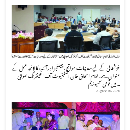
خوشحالی کے لیے معدنیات: مواقع، چیلنجز اور آئندہ کا لائحہ عمل کے
عنوان سے، غلام اسحاق خان انسٹیٹیوٹ آف انجینئرنگ صوابی
میں قومی سمپوزیم...
August 10, 2026