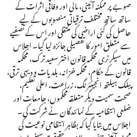
صوبے پر ممکنہ آئینی، مالی اور وفاقی اثرات کے
ساتھ ساتھ مختلف ترقیاتی منصوبوں کے لیے
حاصل کی گئی اراضی کی منتقلی اور اس کے تصفیے
سے متعلق امور کا تفصیلی جائزہ لیا گیا۔ اجلاس
میں سیکرٹری محکمہ قانون اختر سعید ترک، محکمہ
قانون کے حکام، محکمہ خزانہ، بلدیات و دیہی ترقی،
پبلک ہیلتھ انجینئرنگ، زراعت، اعلیٰ تعلیم،
صحت سمیت دیگر متعلقہ محکموں، جامعات اور
ضلعی انتظامیہ کے نمائندگان نے شرکت کی۔
اجلاس میں بتایا گیا کہ بظاہر انتظامی نوعیت کی
مجوزہ آئینی قانون سازی درحقیقت سینیٹ میں