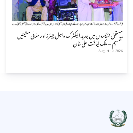
مستحق فنکاروں میں جدید الیکٹرک وہیل چیئرز اور سلائی مشینیں
تقسیم — ملک لیاقت علی خان
August 10, 2026