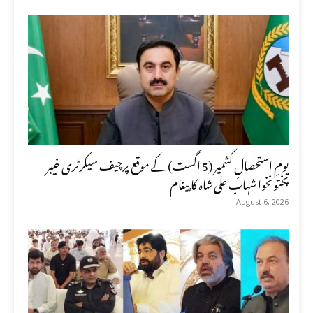
یومِ استحصالِ کشمیر (5 اگست) کے موقع پرچیف سیکرٹری خیبر
پختونخوا شہاب علی شاہ کا پیغام
August 6, 2026