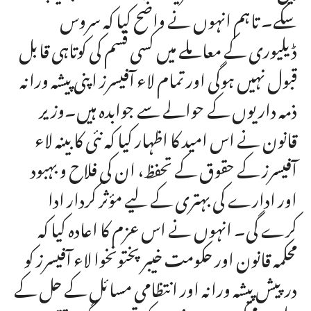
سکے۔ تاہم انہوں نے واضح کیا کہ سروس
ڈیلیوری کے معاملے میں کسی قسم کی کوتاہی قابل
قبول نہیں ہوگی اور تمام لاء آفیسرز اپنی پیشہ ورانہ
ذمہ داریوں کے حوالے سے جوابدہ ہیں۔وزیر
قانون نے اس امید کا اظہار کیا کہ نئی کابینہ لاء
آفیسرز کے حقوق کے تحفظ، ان کی فلاح و بہبود
اور ادارے کی بہتری کے لیے مؤثر کردار ادا
کرے گی۔ انہوں نے اس عزم کا اعادہ کیا کہ
محکمہ قانون اور حکومت خیبر پختونخوا لاء آفیسرز کو
درپیش پیشہ ورانہ اور انتظامی مسائل کے حل کے