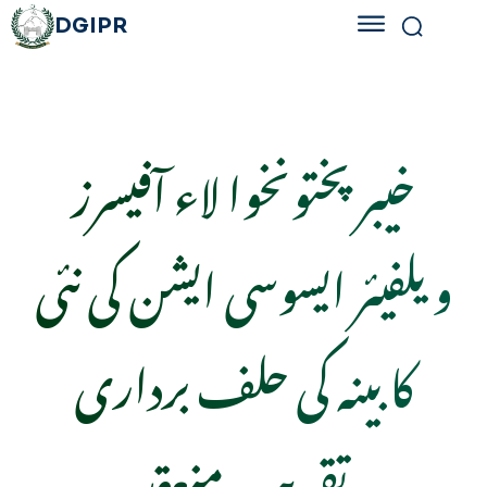
DGIPR
خیبر پختونخوا لاء آفیسرز
ویلفیئر ایسوسی ایشن کی نئی
کابینہ کی حلف برداری
تقریب منعقد