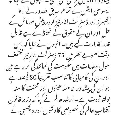
ایسوسی ایشن کے تمام سابق صدور نے لاء
آفیسرز اور ڈسٹرکٹ اٹارنیز کو درپیش مسائل کے
حل اور ان کے حقوق کے تحفظ کے لیے قابل
قدر اقدامات کیے ہیں۔ انہوں نے بتایا کہ اس
وقت صوبے بھر میں 75 ڈسٹرکٹ اٹارنیز مختلف
سول مقدمات میں حکومت کی نمائندگی کر رہے ہیں
اور ان کی کامیابی کا تناسب تقریباً 80 فیصد ہے
جو ان کی پیشہ ورانہ صلاحیتوں اور محنت کا منہ
بولتا ثبوت ہے۔ارشد عالم نے کہا کہ وزیر قانون
آفتاب عالم کی خصوصی کاوشوں اور دلچسپی کے