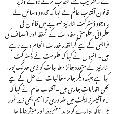
قانون آفتاب عالم نے کہا کہ محدود وسائل کے
باوجود ڈسٹرکٹ اٹارنیز صوبے میں قانون کی
حکمرانی، حکومتی مفادات کے تحفظ اور انصاف کی
فراہمی کے لیے گرانقدر خدمات انجام دے رہے
ہیں۔ انہوں نے کہا کہ حکومت نے ڈسٹرکٹ
اٹارنیز کے متعدد جائز مطالبات کو بڑی حد تک پورا
کیا ہے جبکہ دیگر جائز مطالبات کے حل کے لیے
بھی اقدامات جاری ہیں۔آفتاب عالم نے کہا کہ
لاء آفیسرز ایکٹ میں ضروری ترامیم بھی زیر غور
ہیں تاکہ ادارے کو مزید مضبوط اور مؤثر بنایا جا