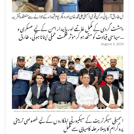
دہشت گردی کے مکمل خاتمے اور پائیدار امن کے لیے عسکری و
سیاسی قیادت کو متحد ہو کر مؤثر حکمت عملی اپنانا ہوگی، طارق...
August 6, 2026
اسمبلی سیکرٹریٹ کے سیکیورٹی اہلکاروں کے لیے خصوصی تربیتی
پروگرام کا پہلا مرحلہ کامیابی سے مکمل