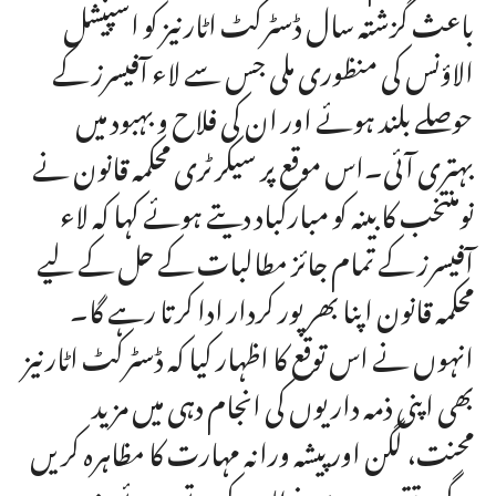
باعث گزشتہ سال ڈسٹرکٹ اٹارنیز کو اسپیشل
الاؤنس کی منظوری ملی جس سے لاء آفیسرز کے
حوصلے بلند ہوئے اور ان کی فلاح و بہبود میں
بہتری آئی۔اس موقع پر سیکرٹری محکمہ قانون نے
نومنتخب کابینہ کو مبارکباد دیتے ہوئے کہا کہ لاء
آفیسرز کے تمام جائز مطالبات کے حل کے لیے
محکمہ قانون اپنا بھرپور کردار ادا کرتا رہے گا۔
انہوں نے اس توقع کا اظہار کیا کہ ڈسٹرکٹ اٹارنیز
بھی اپنی ذمہ داریوں کی انجام دہی میں مزید
محنت، لگن اور پیشہ ورانہ مہارت کا مظاہرہ کریں
گے۔تقریب سے خطاب کرتے ہوئے وزیر