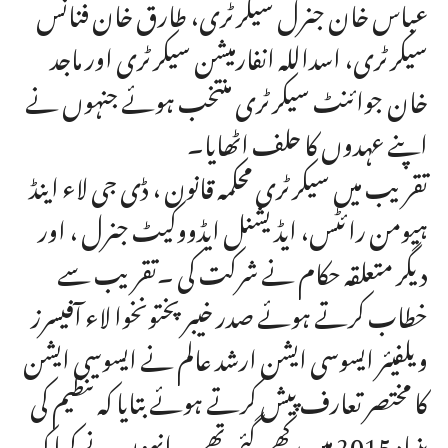
عباس خان جنرل سیکرٹری، طارق خان فنانس
سیکرٹری، اسداللہ انفارمیشن سیکرٹری اور ماجد
خان جوائنٹ سیکرٹری منتخب ہوئے جنہوں نے
اپنے عہدوں کا حلف اٹھایا۔
تقریب میں سیکرٹری محکمہ قانون ، ڈی جی لاء اینڈ
ہیومن رائٹس، ایڈیشنل ایڈووکیٹ جنرل ، اور
دیگر متعلقہ حکام نے شرکت کی ۔تقریب سے
خطاب کرتے ہوئے صدر خیبر پختونخوا لاء آفیسرز
ویلفیئر ایسوسی ایشن ارشد عالم نے ایسوسی ایشن
کا مختصر تعارف پیش کرتے ہوئے بتایا کہ تنظیم کی
بنیاد 2015 میں رکھی گئی تھی۔ انہوں نے کہا کہ