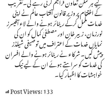
لیے ہر ممکن تعاون فراہم کرتی رہے گی۔تقریب
کے اختتام پر وزیر قانون آفتاب عالم نے اپنی
خدمات مکمل کرکے ریٹائر ہونے والے لاء آفیسرز
نورزمان، زبیر خان اور مصطفیٰ کمال کو ان کی
نمایاں خدمات کے اعتراف میں توصیفی شیلڈز
پیش کیں۔ شرکاء نے ریٹائر ہونے والے افسران
کی خدمات کو سراہتے ہوئے ان کے لیے نیک
خواہشات کا اظہار کیا۔
Post Views:
133