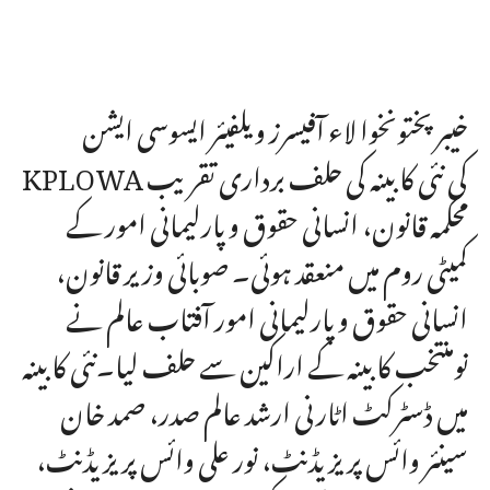
خیبر پختونخوا لاء آفیسرز ویلفیئر ایسوسی ایشن
KPLOWA کی نئی کابینہ کی حلف برداری تقریب
محکمہ قانون، انسانی حقوق و پارلیمانی امور کے
کمیٹی روم میں منعقد ہوئی۔ صوبائی وزیر قانون،
انسانی حقوق و پارلیمانی امور آفتاب عالم نے
نومنتخب کابینہ کے اراکین سے حلف لیا۔نئی کابینہ
میں ڈسٹرکٹ اٹارنی ارشد عالم صدر، صمد خان
سینئر وائس پریزیڈنٹ، نور علی وائس پریزیڈنٹ،