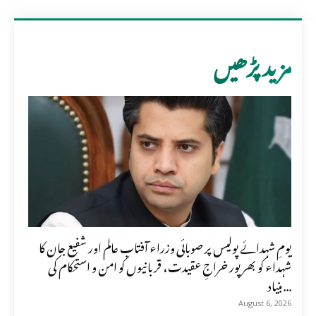
مزید پڑھیں
یومِ شہدائے پولیس پر صوبائی وزراء آفتاب عالم اور شفیع جان کا
شہداء کو بھرپور خراجِ عقیدت، قربانیوں کو امن و استحکام کی
بنیاد...
August 6, 2026