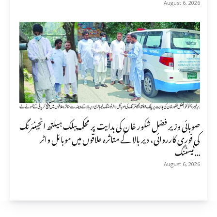
August 6, 2026
صوبائی وزیر فضل شکور خان کی ہدایت پر محکمہ پبلک ہیلتھ انجینئرنگ
کی فوری کارروائی، دیر بالا کے متاثرہ علاقوں میں موبائل واٹر
ٹیسٹنگ...
August 6, 2026