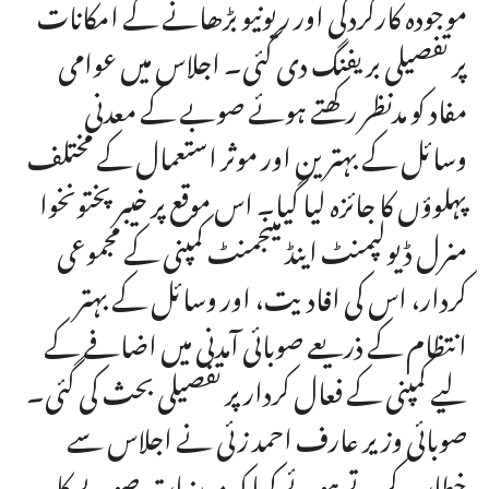
موجودہ کارکردگی اور ریونیو بڑھانے کے امکانات
پر تفصیلی بریفنگ دی گئی۔ اجلاس میں عوامی
مفاد کو مدنظر رکھتے ہوئے صوبے کے معدنی
وسائل کے بہترین اور موثر استعمال کے مختلف
پہلوؤں کا جائزہ لیا گیا۔ اس موقع پر خیبر پختونخوا
منرل ڈیولپمنٹ اینڈ مینجمنٹ کمپنی کے مجموعی
کردار، اس کی افادیت، اور وسائل کے بہتر
انتظام کے ذریعے صوبائی آمدنی میں اضافے کے
لیے کمپنی کے فعال کردار پر تفصیلی بحث کی گئی۔
صوبائی وزیر عارف احمد زئی نے اجلاس سے
خطاب کرتے ہوئے کہا کہ معدنیات صوبے کا