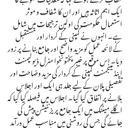
ایک اہم اثاثہ ہیں اور ان کا شفاف و موثر
استعمال حکومت کی اولین ترجیحات میں شامل
ہے۔ انہوں نے کمپنی کے کردار اور مستقبل
کے لائحہ عمل کو مزید واضح اور جامع بنانے پر زور
دیا۔ اس موقع پر خیبر پختونخوا منرل ڈیولپمنٹ
اینڈ مینجمنٹ کمپنی کے کردار کی مزید وضاحت اور
تفصیلی پلان کے لیے جلد ہی ایک اور اجلاس
بلانے پر اتفاق کیا گیا۔ اجلاس میں فیصلہ کیا گیا کہ
اگلے میٹنگ میں ایک جامع پریزنٹیشن پیش کی
جائے گی جس کی روشنی میں مناسب عمل درآمد