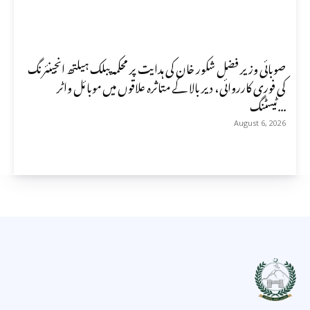
صوبائی وزیر فضل شکور خان کی ہدایت پر محکمہ پبلک ہیلتھ انجینئرنگ
کی فوری کارروائی، دیر بالا کے متاثرہ علاقوں میں موبائل واٹر
ٹیسٹنگ...
August 6, 2026