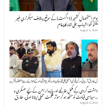
یومِ استحصالِ کشمیر (5 اگست) کے موقع پرچیف سیکرٹری خیبر
پختونخوا شہاب علی شاہ کا پیغام
August 6, 2026
دہشت گردی کے مکمل خاتمے اور پائیدار امن کے لیے عسکری و
سیاسی قیادت کو متحد ہو کر مؤثر حکمت عملی اپنانا ہوگی، طارق...
August 6, 2026