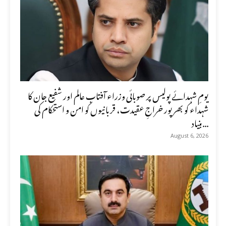
یومِ شہدائے پولیس پر صوبائی وزراء آفتاب عالم اور شفیع جان کا
شہداء کو بھرپور خراجِ عقیدت، قربانیوں کو امن و استحکام کی
بنیاد...
August 6, 2026