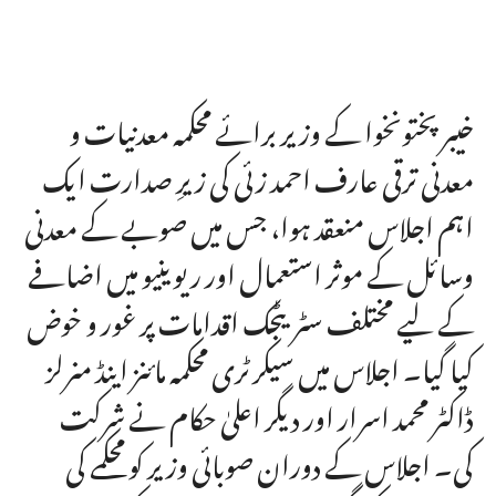
خیبر پختونخوا کے وزیر برائے محکمہ معدنیات و
معدنی ترقی عارف احمد زئی کی زیرِ صدارت ایک
اہم اجلاس منعقد ہوا، جس میں صوبے کے معدنی
وسائل کے موثر استعمال اور ریوینیو میں اضافے
کے لیے مختلف سٹریٹجک اقدامات پر غور و خوض
کیا گیا۔ اجلاس میں سیکرٹری محکمہ مائنز اینڈ منرلز
ڈاکٹر محمد اسرار اور دیگر اعلیٰ حکام نے شرکت
کی۔ اجلاس کے دوران صوبائی وزیر کو محکمے کی