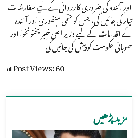
اور آئندہ کی ضروری کارروائی کے لیے سفارشات
تیار کی جائیں گی، جس کو حتمی منظوری اور آئندہ
کے اقدامات کے لیے وزیر اعلٰی خیبر پختونخوا اور
صوبائی حکومت کو پیش کی جائیں گی
Post Views:
60
مزید پڑھیں