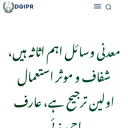
DGIPR
معدنی وسائل اہم اثاثہ ہیں،
شفاف و موثر استعمال
اولین ترجیح ہے، عارف
احمد زئی