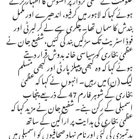
ہوئے کہا کہ لاہور میں کرفیو، اندھیرے اور مکمل
بندش کا سماں تھا۔ چکری سے لے کر لبرٹی اور
فوڈ اسٹریٹ تک سڑکیں بند کی گئیں،شفیع جان نے
عظمیٰ بخاری کو سیاسی خانہ بدوش قرار دیتے
ہوئے کہا کہ وہ کبھی پیپلز پارٹی اور کبھی مسلم
لیگ (ن) میں رہیں۔ انہوں نے کہا کہ عظمیٰ
بخاری کے شوہر فارم 47 کے ذریعے پنجاب
اسمبلی کے رکن بنے۔ شفیع جان نے مزید کہا کہ
عظمیٰ بخاری کی ہدایت پر اراکین کے ساتھ
بدتمیزی کی گئی اور نام نہاد صحافیوں کو اسمبلی میں