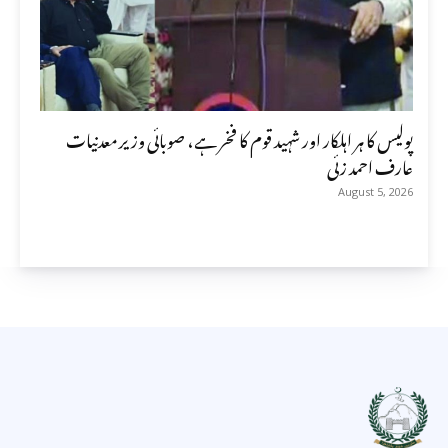
پولیس کا ہر اہلکار اور شہید قوم کا فخر ہے، صوبائی وزیر معدنیات
عارف احمد زئی
August 5, 2026