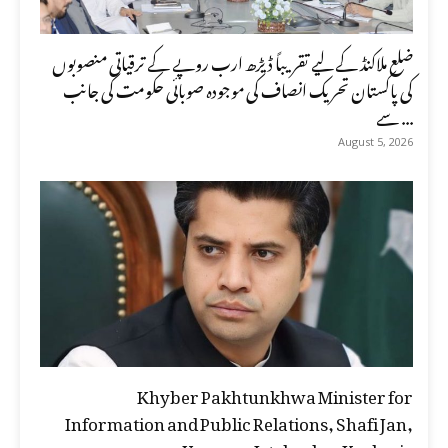
ضلع ملاکنڈ کے لیے تقریباً ڈیڑھ ارب روپے کے ترقیاتی منصوبوں
کی پاکستان تحریک انصاف کی موجودہ صوبائی حکومت کی جانب
سے ...
August 5, 2026
Khyber Pakhtunkhwa Minister for
Information and Public Relations, Shafi Jan,
message on Youm-e-Istehsal-e-Kashmir