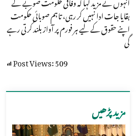
انہوں نے مزید کہا کہ وفاقی حکومت صوبے کے
بقایا جات ادا نہیں کر رہی، تاہم صوبائی حکومت
اپنے حقوق کے لیے ہر فورم پر آواز بلند کرتی رہے
گی
Post Views:
509
مزید پڑھیں