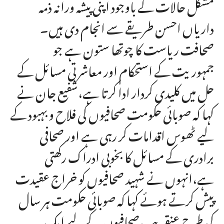
مشکل حالات کے باوجود اپنی پیشہ ورانہ ذمہ
داریاں احسن طریقے سے انجام دی ہیں۔
صحافت ریاست کا چوتھا ستون ہے جو
جمہوریت کے استحکام اور معاشرتی مسائل کے
حل میں کلیدی کردار ادا کرتا ہے،شفیع جان نے
کہا کہ صوبائی حکومت صحافیوں کی فلاح و بہبود کے
لیے ٹھوس اقدامات کر رہی ہے اور صحافی
برادری کے مسائل کا بخوبی ادراک رکھتی
ہے،انہوں نے شہید صحافیوں کو خراج عقیدت
پیش کرتے ہوئے کہا کہ صوبائی حکومت ہر سال
کی طرح عنقریب صحافیوں کے لیے ایک