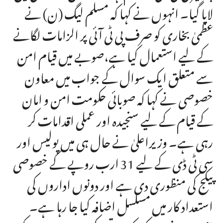
لایا گیا۔ انہوں نے کہا کہ مسلم لیگ (ن) نے
عظمیٰ بخاری کو صرف پی ٹی آئی پر الزامات لگانے
کے لیے استعمال کیا ہے،صوبے میں قیام امن
سے متعلق ایک سوال کے جواب میں معاون
خصوصی نے کہا کہ صوبائی حکومت امن و امان
کے قیام کے لیے سنجیدہ اور عملی اقدامات کر
رہی ہے۔ وزیراعلیٰ نے حال ہی میں پولیس اور
سی ٹی ڈی کے لیے 31 ارب روپے کے خصوصی
پیکج کی منظوری دی ہے اور دونوں اداروں کی
استعداد کار میں مسلسل اضافہ کیا جا رہا ہے۔