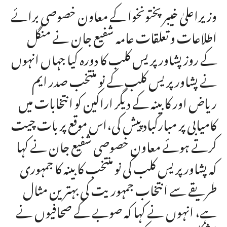
وزیراعلیٰ خیبرپختونخوا کے معاون خصوصی برائے
اطلاعات و تعلقات عامہ شفیع جان نے منگل
کے روز پشاور پریس کلب کا دورہ کیا جہاں انہوں
نے پشاور پریس کلب کے نو منتخب صدر ایم
ریاض اور کابینہ کے دیگر اراکین کو انتخابات میں
کامیابی پر مبارکباد پیش کی،اس موقع پر بات چیت
کرتے ہوئے معاون خصوصی شفیع جان نے کہا
کہ پشاور پریس کلب کی نو منتخب کابینہ کا جمہوری
طریقے سے انتخاب جمہوریت کی بہترین مثال
ہے، انہوں نے کہا کہ صوبے کے صحافیوں نے