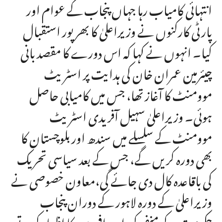
انتہائی کامیاب رہا جہاں پنجاب کے عوام اور
پارٹی کارکنوں نے وزیراعلیٰ کا بھرپور استقبال
کیا۔ انہوں نے کہا کہ اس دورے کا مقصد بانی
چیئرمین عمران خان کی ہدایت پر اسٹریٹ
موومنٹ کا آغاز تھا، جس میں کامیابی حاصل
ہوئی۔ وزیراعلیٰ سہیل آفریدی اسٹریٹ
موومنٹ کے سلسلے میں سندھ اور بلوچستان کا
بھی دورہ کریں گے، جس کے بعد سیاسی تحریک
کی باقاعدہ کال دی جائے گی،معاون خصوصی نے
وزیراعلیٰ کے دورہ لاہور کے دوران پنجاب
حکومت کے منفی کردار پر افسوس کا اظہار کرتے