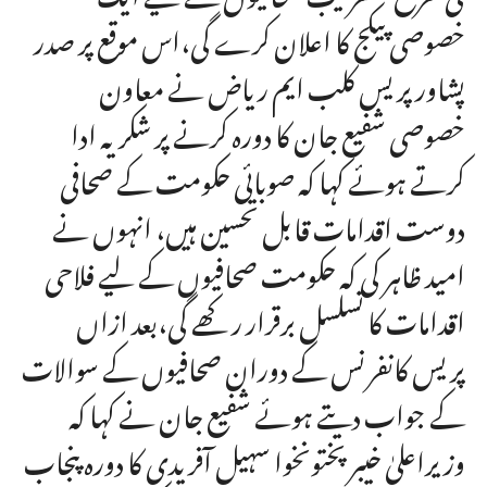
خصوصی پیکج کا اعلان کرے گی،اس موقع پر صدر
پشاور پریس کلب ایم ریاض نے معاون
خصوصی شفیع جان کا دورہ کرنے پر شکریہ ادا
کرتے ہوئے کہا کہ صوبائی حکومت کے صحافی
دوست اقدامات قابل تحسین ہیں، انہوں نے
امید ظاہر کی کہ حکومت صحافیوں کے لیے فلاحی
اقدامات کا تسلسل برقرار رکھے گی،بعد ازاں
پریس کانفرنس کے دوران صحافیوں کے سوالات
کے جواب دیتے ہوئے شفیع جان نے کہا کہ
وزیراعلیٰ خیبرپختونخوا سہیل آفریدی کا دورہ پنجاب