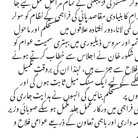
ولر سسٹمز کی فزیبلٹی کے تمام مراحل مکمل کیے جا
م کابنیادی مقاصد پانی کی فراہمی کے نظام کو سولر
می لانا،دور اُفتادہ علاقوں میں مستحکم اور ماحول
خاتمہ اور سروس ڈیلیوری میں بہتری سمیت عوام کو
ر فضل شکور خان نے اجلاس سے خطاب کرتے ہوئے
ی فلاح سے جڑے ہیں، لہٰذا ان کی بروقت تکمیل
محکمے کے لیے ایک سنگ میل ثابت ہوں گی اور
دوں پر مستحکم بنائیں گی انہوں نے ہدایت جاری کی
ی فراہمی میں درکار عمل جلد مکمل ہو سکے صوبائی وزیر
 ذمہ داری اور باہمی تعاون کے ذریعے عوامی فلاح و