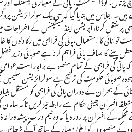
چ پڑتال، لوڈ اسیسمنٹ، پانی کے معیار کی ٹیسٹنگ اور س
 ہیں۔ اجلاس میں بتایا گیا کہ سی پیک سولرائزیشن پروگرا
جی پر منتقل کرنا،آپریشن اینڈ مینٹیننس کے اخراجات میں ک
ت توانائی کا استعمال،پانی کی فراہمی میں رکاوٹوں کا 
تعطل پینے کا صاف پانی فراہم کرنا ہے صوبائی وزی
 کہ پانی کی فراہمی کے تمام منصوبے براہِ راست عوام
ودہ صوبائی حکومت کی ترجیح ہے سولرائزیشن سکیمیں 
نائی کے بحران کے دوران پانی کی فراہمی کو مستقل بنیا
متعلقہ افسران چینی حکام سے رابطہ تیز کریں تاکہ سامان ک
محکمہ کے افسران پر زور دیا کہ وہ ٹیم ورک، پیشہ ورانہ
ود کے منصوبوں کو اعلیٰ معیار کے ساتھ آگے بڑھائیں۔