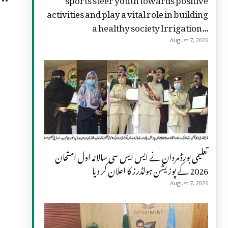
activities and play a vital role in building
a healthy society Irrigation...
August 7, 2026
تعلیمی بورڈ مردان نے ایس ایس سی سالانہ اول امتحان
2026 کے پوزیشن ہولڈرز کا اعلان کر دیا
August 7, 2026