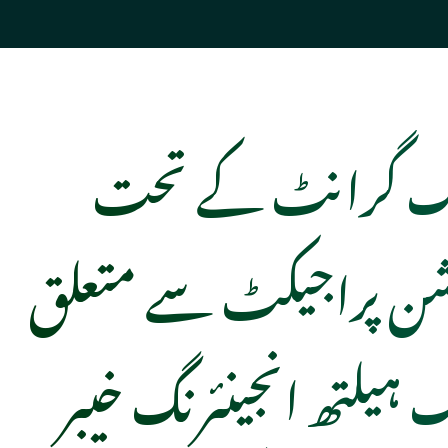
ک گرانٹ کے تحت
شن پراجیکٹ سے متعلق
لک ہیلتھ انجینئرنگ خیبر