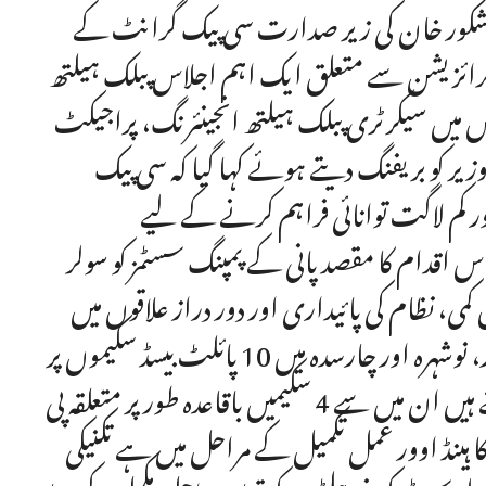
ضل شکور خان کی زیر صدارت سی پیک گرانٹ کے
ولرائزیشن سے متعلق ایک اہم اجلاس پبلک ہیلتھ
س میں سیکرٹری پبلک ہیلتھ انجینئرنگ، پراجیکٹ
زیر کو بریفنگ دیتے ہوئے کہا گیا کہ سی پیک
ر کم لاگت توانائی فراہم کرنے کے لیے
 اقدام کا مقصد پانی کے پمپنگ سسٹمز کو سولر
ی، نظام کی پائیداری اور دور دراز علاقوں میں
بلاتعطل واٹر سپلائی یقینی بنانا ہے اجلاس کو بتایا گیا کہ پشاور، نوشہرہ اور چارسدہ میں 10 پائلٹ بیسڈ سکیموں پر
سولرائزیشن اور متعلقہ سول ورکس فزیکلی مکمل کر لیے گئے ہیں ان میں سے 4 سکیمیں باقاعدہ طور پر متعلقہ پی
ا ہینڈ اوور عمل تکمیل کے مراحل میں ہے تکنیکی