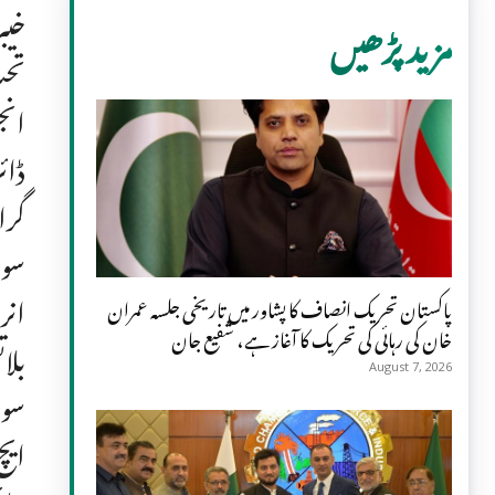
خیب
مزید پڑھیں
تحت
انج
ڈائ
گرا
سول
انر
پاکستان تحریک انصاف کا پشاور میں تاریخی جلسہ عمران
خان کی رہائی کی تحریک کا آغاز ہے، شفیع جان
August 7, 2026
ایچ