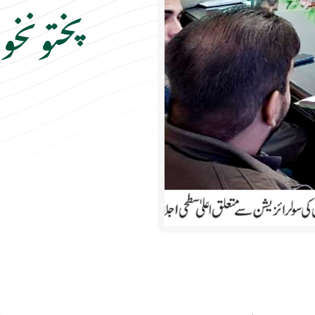
پختونخوا