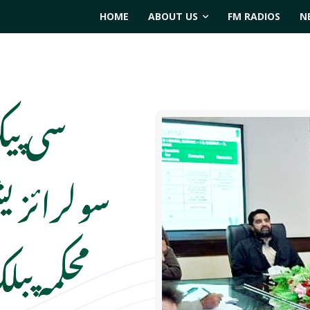
HOME
ABOUT US
FM RADIOS
N
سی پی
سولرائزی
محکمہ پب