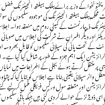
ر پختونخوا کے وزیر برائے پبلک ہیلتھ انجینئرنگ ف
 محکمہ پبلک ہیلتھ انجینئرنگ کی موجودہ سکیموں کی س
ینئرنگ ڈیپارٹمنٹ کے کمیٹی روم میں منعقد ہوا۔ اجلا
ریکٹر اور دیگر افسران نے شرکت کی اجلاس میں صوبائی و
نٹ کے تحت پانی کی سپلائی سکیموں کو قابلِ بھروسہ او
رائزیشن ایک اہم جزو کے طور پر شامل کیا گیا ہے۔ اس
جی پر منتقل کرتے ہوئے بجلی کے اخراجات میں نمایاں کم
 ای ڈویژنز کے حوالے کر دی گئی ہیں جبکہ باقی سکیموں ک