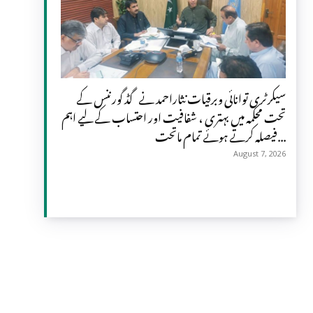
سیکرٹری توانائی وبرقیات نثاراحمد نے گڈ گورننس کے
تحت محکمہ میں بہتری ، شفافیت اور احتساب کے لیے اہم
فیصلہ کرتے ہوئے تمام ماتحت...
August 7, 2026