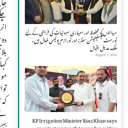
جان
چکے
انر
سیاحوں کو محفوظ اور معیاری سہولیات کی فراہمی کے لیے
دوس
ٹورسٹ فیسلیٹیشن سنٹرز اور ٹورازم پولیس فعال ہیں،
ملک عدیل اقبال
بلا
August 7, 2026
کہا
موج
توا
کہ 
نے 
KP Irrigation Minister Riaz Khan says
بہب
sports steer youth towards positive