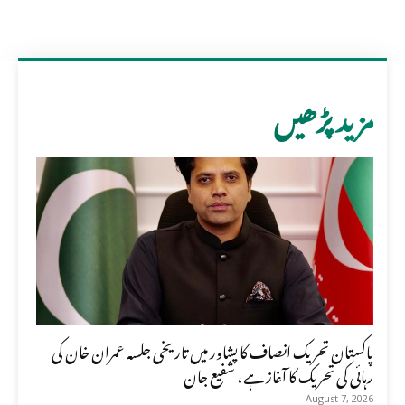
مزید پڑھیں
پاکستان تحریک انصاف کا پشاور میں تاریخی جلسہ عمران خان کی
رہائی کی تحریک کا آغاز ہے، شفیع جان
August 7, 2026