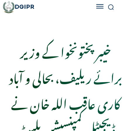
DGIPR
خیبرپختونخوا کے وزیر
برائے ریلیف، بحالی و آباد
کاری عاقب اللہ خان نے
ڈیجیٹل کمپنسیشن پلیٹ