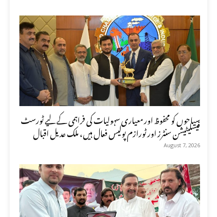
سیاحوں کو محفوظ اور معیاری سہولیات کی فراہمی کے لیے ٹورسٹ
فیسلیٹیشن سنٹرز اور ٹورازم پولیس فعال ہیں، ملک عدیل اقبال
August 7, 2026