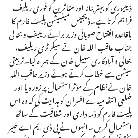
ڈیلیوری کو بہتر بنانا اور متاثرین کو فوری ریلیف
فراہم کرنا ہے۔ڈیجیٹل کمپنسیشن پلیٹ فارم کا
باقاعدہ افتتاح صوبائی وزیر برائے ریلیف و بحالی
جناب عاقب اللہ خان نے سیکرٹری ریلیف،
بحالی و آبادکاری سہیل خان کے ہمراہ کیا۔تربیتی
سیشن سے خطاب کرتے ہوئے وزیر عاقب اللہ
خان نے نظام کے مؤثر استعمال پر زور دیا اور
ضلعی انتظامیہ کے افسران کو ہدایت کی کہ وہ اس
پلیٹ فارم کو ذمہ داری اور شفافیت کے ساتھ
استعمال کریں۔ انہوں نے پی ڈی ایم اے خیبر