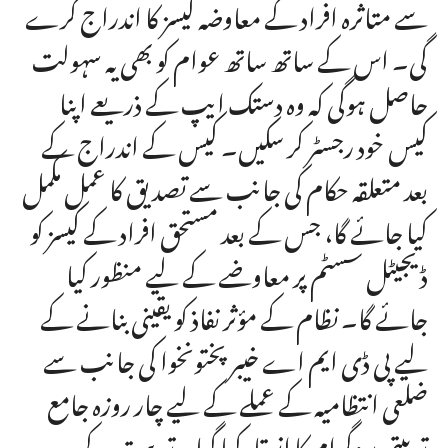
سے متاثرہ افراد کے معاوضہ کیسز کا اندراج کرے
گی۔ اس کے ساتھ ساتھ عوام کو بھی یہ سہولت
حاصل ہوگی کہ وہ دستک ایپ کے ذریعے اپنا
کیس خود رجسٹر کر سکیں۔ کیس کے اندراج کے
بعد متعلقہ حکام کی جانب سے تصدیق کا عمل مکمل
کیا جائے گا، جس کے بعد مستحق افراد کے کیسز کو
ڈیجیٹل سسٹم پر معاوضے کے لیے منظور کیا
جائے گا۔ نظام کے مؤثر نفاذ کو یقینی بنانے کے
لیے پی ڈی ایم اے خیبر پختونخوا کی جانب سے
ضلعی انتظامیہ کے عملے کے لیے چار روزہ جامع
تربیتی پروگرام کا انعقاد کیا گیا۔ تربیت کے