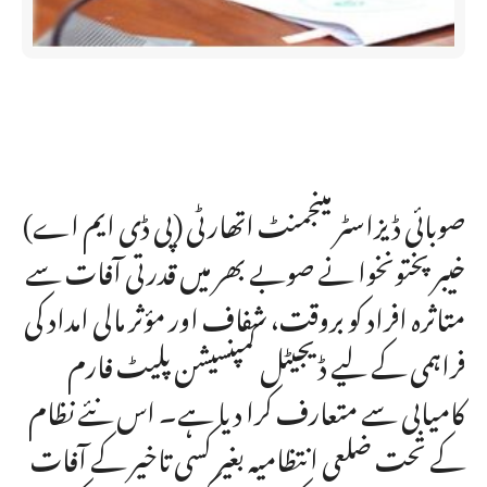
صوبائی ڈیزاسٹر مینجمنٹ اتھارٹی (پی ڈی ایم اے)
خیبر پختونخوا نے صوبے بھر میں قدرتی آفات سے
متاثرہ افراد کو بروقت، شفاف اور مؤثر مالی امداد کی
فراہمی کے لیے ڈیجیٹل کمپنسیشن پلیٹ فارم
کامیابی سے متعارف کرا دیا ہے۔ اس نئے نظام
کے تحت ضلعی انتظامیہ بغیر کسی تاخیر کے آفات