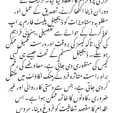
دوران ڈیٹا اکٹھا کرنے، تصدیق کے عمل اور
مطلوبہ دستاویزات کو ڈیجیٹل پلیٹ فارم پر اپ
لوڈ کرنے کے حوالے سے تفصیلی رہنمائی فراہم
کی گئی، تاکہ کیسز کی بروقت اور درست تکمیل ممکن
ہو سکے۔ ڈیجیٹل سسٹم کے تحت جیسے ہی کسی
کیس کی منظوری دی جاتی ہے، معاوضے کی رقم
براہِ راست متاثرہ فرد کے بینک اکاؤنٹ میں منتقل
کر دی جاتی ہے، جس سے دستی کارروائی اور غیر
ضروری رکاوٹوں کا خاتمہ ممکن ہوا ہے۔ اس
اقدام کا مقصد شفافیت کو فروغ دینا، سروس