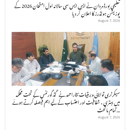
تعلیمی بورڈ مردان نے ایس ایس سی سالانہ اول امتحان 2026 کے
پوزیشن ہولڈرز کا اعلان کر دیا
August 7, 2026
سیکرٹری توانائی وبرقیات نثاراحمد نے گڈ گورننس کے تحت محکمہ
میں بہتری ، شفافیت اور احتساب کے لیے اہم فیصلہ کرتے ہوئے
تمام ماتحت...
August 7, 2026