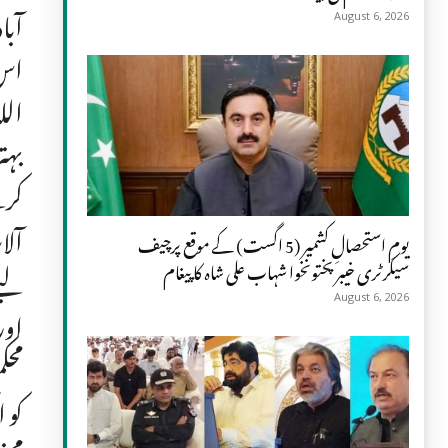
آبا
August 6, 2026
اس 
بہت
کرن
آلا
یومِ استحصالِ کشمیر (5 اگست) کے موقع پرچیف
سیکرٹری خیبر پختونخوا شہاب علی شاہ کا پیغام
لیے
August 6, 2026
اور
محک
کو 