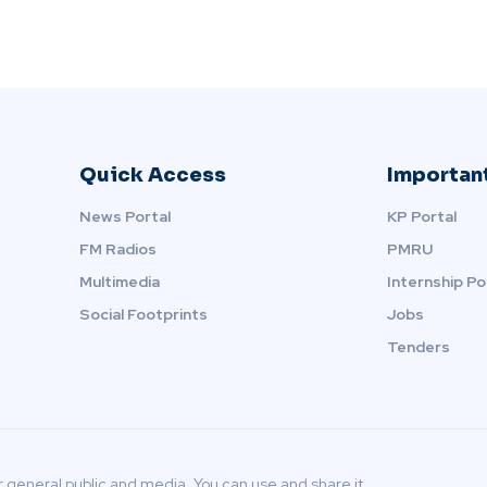
Quick Access
Important
News Portal
KP Portal
FM Radios
PMRU
Multimedia
Internship Po
Social Footprints
Jobs
Tenders
r general public and media. You can use and share it.