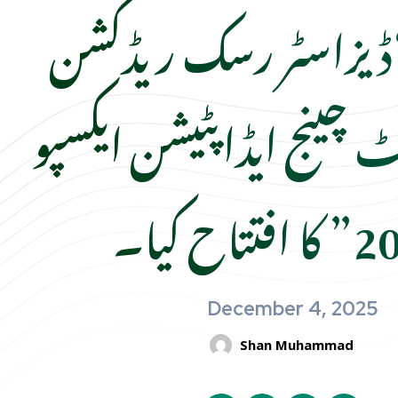
یزاسٹر رسک ریڈکشن
ٹ چینج ایڈاپٹیشن ایکسپو
تتاح کیا۔
December 4, 2025
Shan Muhammad