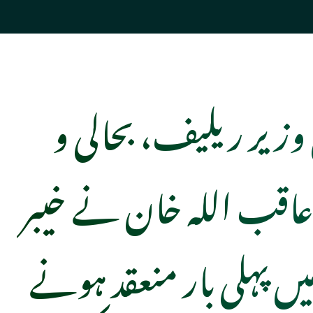
وزیر ریلیف، بحالی و
عاقب اللہ خان نے خیبر
میں پہلی بار منعقد ہونے