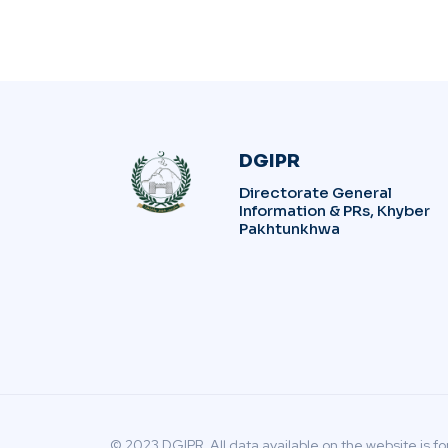
DGIPR
Directorate General
Information & PRs, Khyber
Pakhtunkhwa
© 2023 DGIPR. All data available on the website is fo