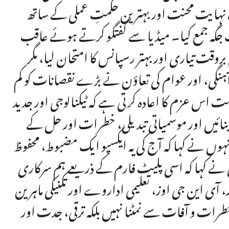
ے نہایت محنت اور بہترین حکمتِ عملی کے ساتھ
یک جگہ جمع کیا۔ میڈیا سے گفتگو کرتے ہوئے عاقب
2 کے سیلاب نے ہماری بروقت تیاری اور بہتر رسپانس کا امتحان لیا، مگر
آہنگی، اور عوام کی تعاؤن نے بڑے نقصانات کو کم
مت اس عزم کا اعادہ کرتی ہے کہ ٹیکنالوجی اور جدید
 بنائیں اور موسمیاتی تبدیلی، خطرات اور حل کے
نہوں نے کہا کہ آج کی یہ ایکسپو ایک مضبوط، محفوظ
نے کہا کہ اسی پلیٹ فارم کے ذریعے ہم سرکاری
، آی این جی اوز، تعلیمی اداروے اور تکنیکی ماہرین
طرات و آفات سے نمٹنا نہیں بلکہ ترقی، جدت اور