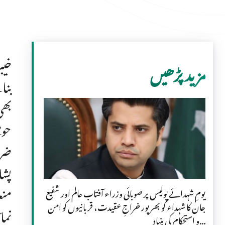
خیب
مزید پڑھیں
بنا
بھی
حوص
ضرو
منع
یومِ شہدائے پولیس پر صوبائی وزراء آفتاب عالم اور شفیع
جان کا شہداء کو بھرپور خراجِ عقیدت، قربانیوں کو امن
نما
و استحکام کی بنیاد...