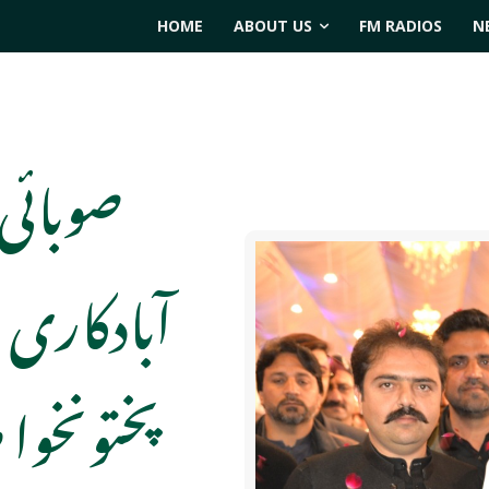
HOME
ABOUT US
FM RADIOS
N
صوبائی 
آبادکاری 
پختونخوا 