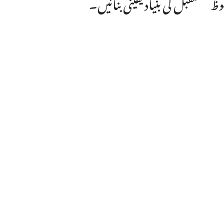
وظ مستقبل کی بنیاد یقینی بنائیں۔