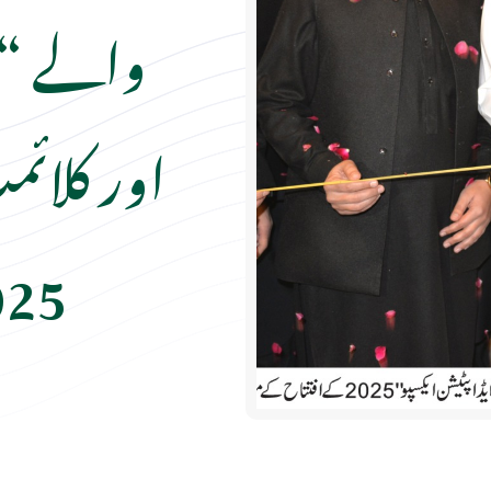
والے “ڈ
اور کلائم
2025” کا اف