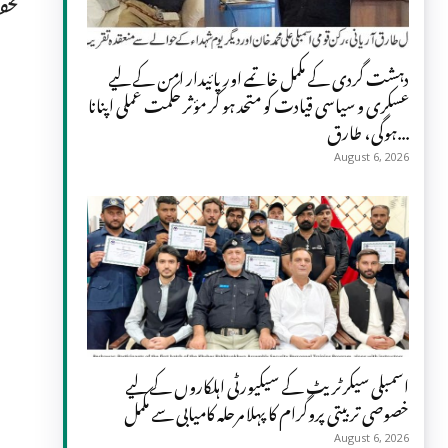
محف
دہشت گردی کے مکمل خاتمے اور پائیدار امن کے لیے
عسکری و سیاسی قیادت کو متحد ہو کر مؤثر حکمت عملی اپنانا
ہوگی، طارق...
August 6, 2026
اسمبلی سیکرٹریٹ کے سیکیورٹی اہلکاروں کے لیے
خصوصی تربیتی پروگرام کا پہلا مرحلہ کامیابی سے مکمل
August 6, 2026