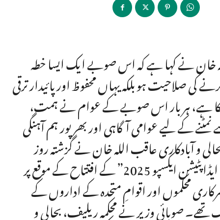
للہ خان نے کہا ہے کہ اس صوبے ایک ایسا خطہ
نے کی صلاحیت ہو بلکہ یہاں محفوظ اور پائیدار ترقی
ا کر چکا ہے، ہر بار اس صوبے کے عوام نے ہمت،
 نمٹنے کے لیے عوامی آگاہی اور بھر پور ہم آہنگی
لی و آبادکاری عاقب اللہ خان نے گزشتہ روز
پشاور میں منعقدہ “ڈیزاسٹر رسک ریڈکشن اور کلائمٹ چینج ایڈاپٹیشن ایکسپو 2025” کے افتتاح کے موقع پر
اری محکموں اور اقوامِ متحدہ کے اداروں کے
یک تھے۔ صوبائی وزیر نے محکمہ ریلیف، بحالی و