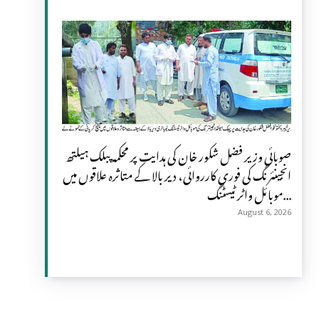
صوبائی وزیر فضل شکور خان کی ہدایت پر محکمہ پبلک ہیلتھ
انجینئرنگ کی فوری کارروائی، دیر بالا کے متاثرہ علاقوں میں
موبائل واٹر ٹیسٹنگ...
August 6, 2026