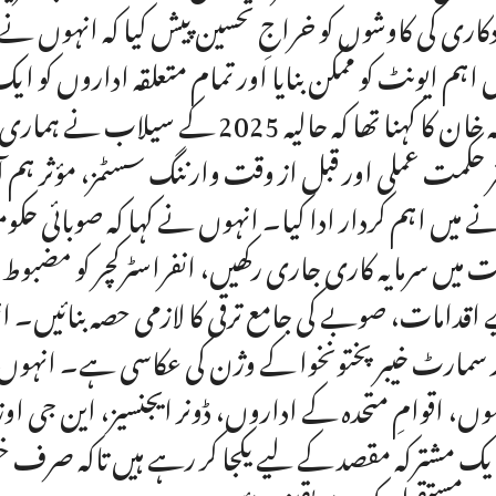
دکاری کی کاوشوں کو خراجِ تحسین پیش کیا کہ انہوں ن
اہم ایونٹ کو ممکن بنایا اور تمام متعلقہ اداروں کو ا
اللہ خان کا کہنا تھا کہ حالیہ 025
ر حکمت عملی اور قبل از وقت وارننگ سسٹمز، مؤثر ہم 
ے میں اہم کردار ادا کیا۔ انہوں نے کہا کہ صوبائی حکو
ت میں سرمایہ کاری جاری رکھیں، انفراسٹرکچر کو مضبوط
 اقدامات، صوبے کی جامع ترقی کا لازمی حصہ بنائیں۔ ا
 سمارٹ خیبر پختونخوا کے وژن کی عکاسی ہے۔ انہوں 
موں، اقوامِ متحدہ کے اداروں، ڈونر ایجنسیز، این جی اوز
ایک مشترکہ مقصد کے لیے یکجا کر رہے ہیں تاکہ صرف خ