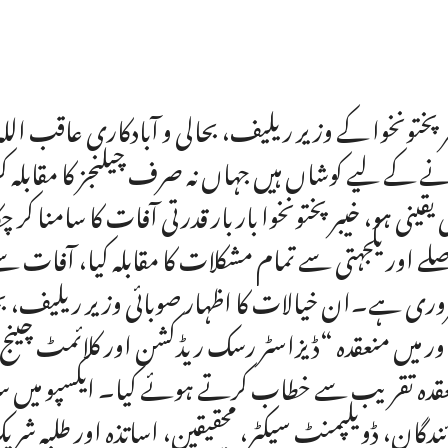
ر پختونخوا کے وزیر ریلیف، بحالی و آبادکاری عاقب ا
نے کے لیے کوشاں ہیں جہاں نہ صرف چیلنجز کا مقابلہ کر
 یقینی ہو، خیبر پختونخوا بار بار قدرتی آفات کا سامن
لے اور یکجہتی سے تمام مشکلات کا مقابلہ کیا، آفات سے
ری ہے۔ان خیالات کا اظہار صوبائی وزیر ریلیف، بحا
قدہ تقریب سے خطاب کرتے ہوئے کیا۔ ایکسپو میں سرک
ئندگان، ڈویلپمنٹ سیکٹر، محقیقین، اساتذہ اور طلبہ شر