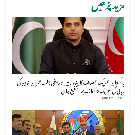
مزید پڑھیں
پاکستان تحریک انصاف کا پشاور میں تاریخی جلسہ عمران خان کی
رہائی کی تحریک کا آغاز ہے، شفیع جان
August 7, 2026