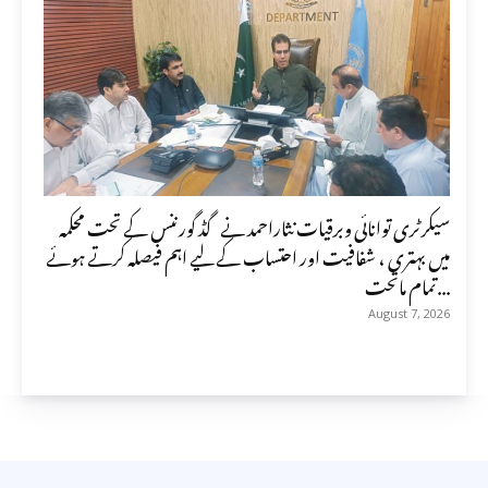
سیکرٹری توانائی وبرقیات نثاراحمد نے گڈ گورننس کے تحت محکمہ
میں بہتری ، شفافیت اور احتساب کے لیے اہم فیصلہ کرتے ہوئے
تمام ماتحت...
August 7, 2026