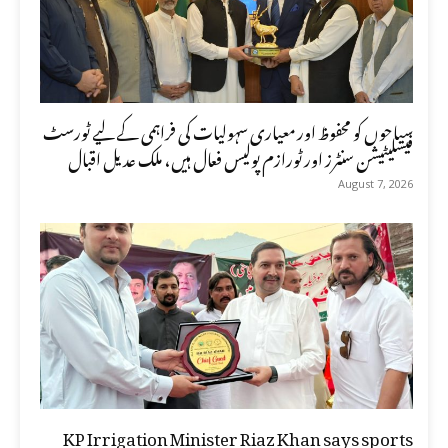
سیاحوں کو محفوظ اور معیاری سہولیات کی فراہمی کے لیے ٹورسٹ
فیسلیٹیشن سنٹرز اور ٹورازم پولیس فعال ہیں، ملک عدیل اقبال
August 7, 2026
KP Irrigation Minister Riaz Khan says sports