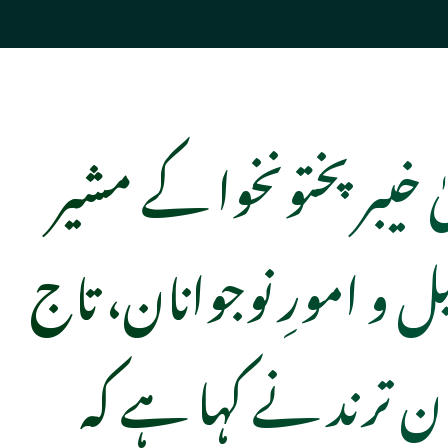
ٰ خیبر پختونخوا کے مشیر
ل و امورِ نوجوانان، تاج
ان ترند نے کہا ہے کہ