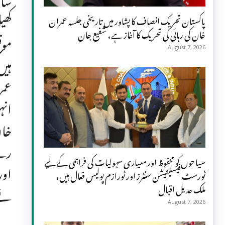
کھی
پاکستان تحریک انصاف کا پشاور میں تاریخی جلسہ عمران
خان کی رہائی کی تحریک کا آغاز ہے، شفیع جان
موق
August 7, 2026
ہیں
عمر
انہ
خان
رہے
سیاحوں کو محفوظ اور معیاری سہولیات کی فراہمی کے لیے
اور
ٹورسٹ فیسلیٹیشن سنٹرز اور ٹورازم پولیس فعال ہیں،
ملک عدیل اقبال
نے 
August 7, 2026