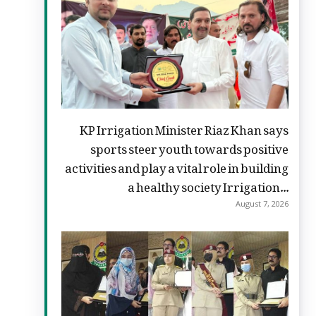
KP Irrigation Minister Riaz Khan says
sports steer youth towards positive
activities and play a vital role in building
a healthy society Irrigation...
August 7, 2026