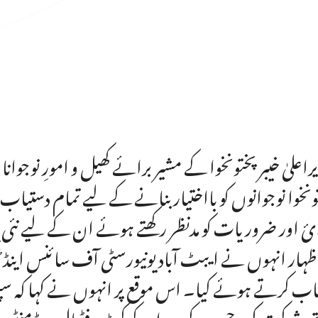
راعلیٰ خیبر پختونخوا کے مشیر برائے کھیل و امورِ نوجوا
ونخوا نوجوانوں کو بااختیار بنانے کے لیے تمام دستیاب
ئ اور ضروریات کو مدنظر رکھتے ہوئے ان کے لیے نئی 
اظہار انہوں نے ایبٹ آباد یونیورسٹی آف سائنس اینڈ
ب کرتے ہوئے کیا۔ اس موقع پر انہوں نے کہا کہ س
ھ شرکت کی، جس کے دوران کرکٹ، فٹبال، بیڈمنٹن او