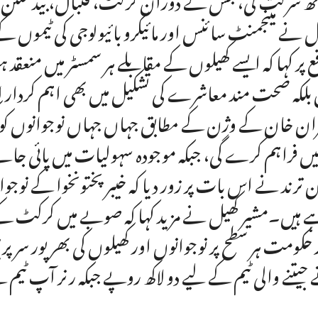
ل نے مینجمنٹ سائنس اور مائیکرو بائیولوجی کی ٹیموں کے
ع پر کہا کہ ایسے کھیلوں کے مقابلے ہر سمسٹر میں منعق
 بلکہ صحت مند معاشرے کی تشکیل میں بھی اہم کردار اد
ان خان کے وژن کے مطابق جہاں جہاں نوجوانوں کو ک
یں فراہم کرے گی، جبکہ موجودہ سہولیات میں پائی جانے و
 ترند نے اس بات پر زور دیا کہ خیبر پختونخوا کے نوجوا
 ہیں۔مشیر کھیل نے مزید کہا کہ صوبے میں کرکٹ کے سا
 حکومت ہر سطح پر نوجوانوں اور کھیلوں کی بھرپور سر
جیتنے والی ٹیم کے لیے دو لاکھ روپے جبکہ رنر آپ ٹیم 