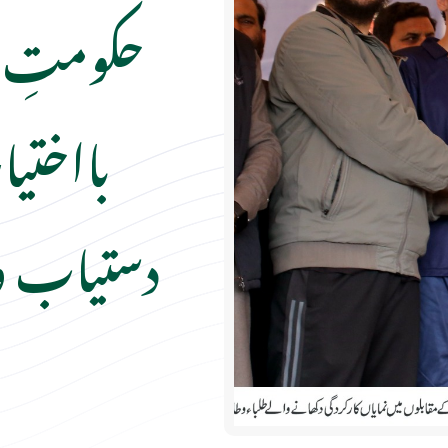
حکومتِ خی
بااختی
دستیاب و