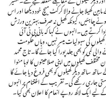
 مابین کھیلا جانے والا کرکٹ میچ خود دیکھا اور اس
د ہونے چاہئیں، کیونکہ کھیل نہ صرف بہترین ورزش
ا کرتے ہیں۔انہوں نے کہا کہ بانی پی ٹی آئی
ھیلوں کی سہولیات میسر نہیں، وہاں حکومت
الی کمی کو بھی جلد پورا کیا جائے گا۔ تاج محمد
ن مختلف کھیلوں میں اپنی صلاحیتوں کا لوہا منوا
تھ ساتھ دیگر کھیلوں کو بھی فروغ دیا جائے گا
پرستی جاری رکھے گی۔ تقریب کے اختتام پر انہوں
کے لیے ایک لاکھ روپے انعام کا اعلان بھی کیا۔