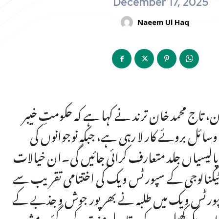
December 17, 2025
Naeem Ul Haq
نان، تاج محمد خان ترند نے کہا ہے کہ حکومتِ خیبر
 وسائل بروئے کار لا رہی ہے، جبکہ نوجوانوں کی
پالیسیاں جلد متعارف کرائی جائیں گی۔ان خیالات
 ٹیکنالوجی کے سپورٹس ویک کی اختتامی تقریب سے
پورٹس ویک میں طلبہ نے بھرپور جوش و جذبے کے
ر دیگر کھیلوں کے مقابلے منعقد کیے گئے۔مشیر