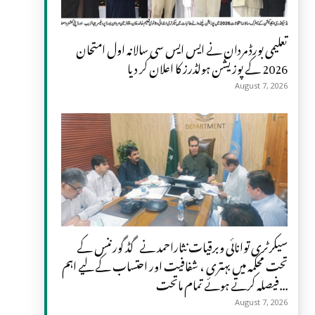
تعلیمی بورڈ مردان نے ایس ایس سی سالانہ اول امتحان
2026 کے پوزیشن ہولڈرز کا اعلان کر دیا
August 7, 2026
سیکرٹری توانائی وبرقیات نثاراحمد نے گڈ گورننس کے
تحت محکمہ میں بہتری ، شفافیت اور احتساب کے لیے اہم
فیصلہ کرتے ہوئے تمام ماتحت...
August 7, 2026