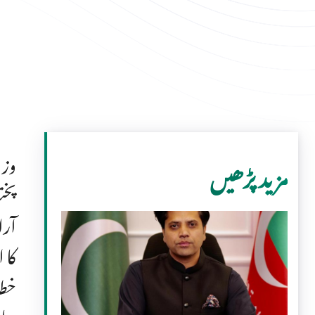
وزی
مزید پڑھیں
پخت
آرا
کا 
خطا
سات