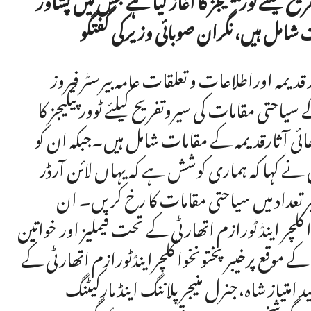
 شامل ہیں، نگران صوبائی وزیرکی گفتگو
دیمہ اوراطلاعات و تعلقات عامہ بیرسٹر فیروز
یاحتی مقامات کی سیروتفریح کیلئے ٹوور پیکیجز کا
بھائی آثارقدیمہ کے مقامات شامل ہیں۔جبکہ ان کو
ں نے کہا کہ ہماری کوشش ہے کہ یہاں لائن آرڈر
ر تعداد میں سیاحتی مقامات کا رخ کریں۔ ان
چر اینڈ ٹورازم اتھارٹی کے تحت فیملیز اور خواتین
کے موقع پرخیبرپختونخوا کلچراینڈٹورازم اتھارٹی کے
متیاز شاہ،جنرل منیجر پلاننگ اینڈ مارکیٹنگ