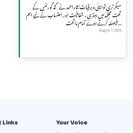
سیکرٹری توانائی وبرقیات نثاراحمد نے گڈ گورننس کے
تحت محکمہ میں بہتری ، شفافیت اور احتساب کے لیے اہم
فیصلہ کرتے ہوئے تمام ماتحت...
August 7, 2026
 Links
Your Voice