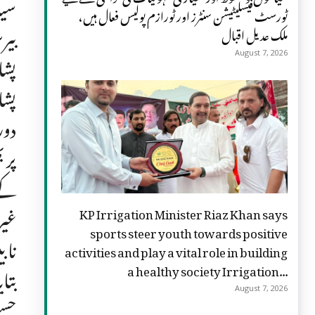
سید
ٹورسٹ فیسلیٹیشن سنٹرز اور ٹورازم پولیس فعال ہیں،
بیر
ملک عدیل اقبال
پشا
August 7, 2026
پشا
دور
پر 
کے 
غیر
KP Irrigation Minister Riaz Khan says
sports steer youth towards positive
ناب
activities and play a vital role in building
a healthy society Irrigation...
بتا
August 7, 2026
حسن