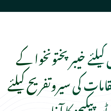
کیلئے خیبرپختونخوا کے
امات کی سیروتفریح کیلئے
ٹور پیکیجز کا آغا