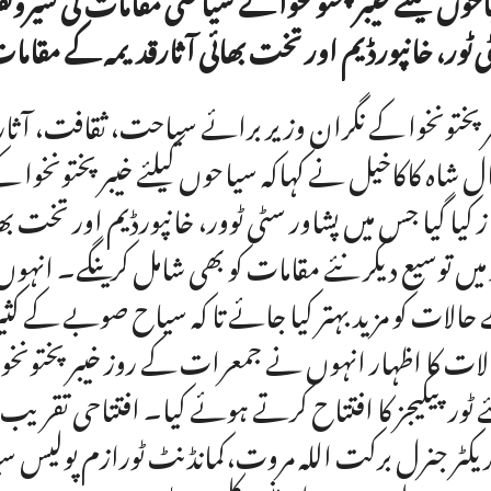
 ٹور، خانپورڈیم اور تخت بھائی آثارقدیمہ کے مقامات
ر پختونخوا کے نگران وزیر برائے سیاحت، ثقافت، آثار ق
ل شاہ کاکاخیل نے کہاکہ سیاحوں کیلئے خیبرپختونخوا کے س
ز کیا گیا جس میں پشاور سٹی ٹوور، خانپورڈیم اور تخت 
 میں توسیع دیکر نئے مقامات کو بھی شامل کرینگے۔ انہو
حالات کو مزید بہتر کیا جائے تا کہ سیاح صوبے کے کثی
لات کا اظہار انہوں نے جمعرات کے روز خیبرپختونخوا کل
ئے ٹورپیکیجز کا افتتاح کرتے ہوئے کیا۔ افتتاحی تقریب 
ریکٹر جنرل برکت اللہ مروت،کمانڈنٹ ٹورازم پولیس سید ا