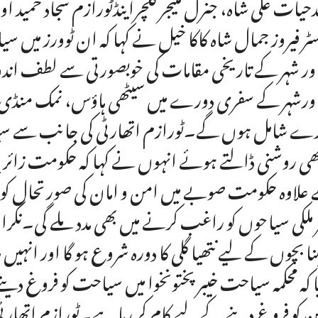
حیات علی شاہ، جنرل منیجر کلچراینڈٹورازم سجاد حمید 
سٹر فیروز جمال شاہ کاکا خیل نے کہا کہ ان ٹوورز می
ور شہر کے تاریخی مقامات کی خوبصورتی سے لطف اندوز 
ورشہر کے سفری دورے میں سیٹھی ہاؤس، نمک منڈی، م
ے شامل ہوں گے۔ٹورازم اتھارٹی کی جانب سے سیا
بھی روشنی ڈالتے ہوئے انہوں نے کہا کہ حکومت زائرین
علاوہ حکومت صوبے میں امن و امان کی صورتحال کو 
 ملکی سیاحوں کو راغب کرنے میں بھی مدد ملے گی۔نگراں
ینا بچوں کے لیے نتھیا گلی کا دورہ شروع ہو گا اور انہی
یا کہ محکمہ سیاحت خیبرپختونخوا میں سیاحت کو فروغ د
 کو فروغ دینے کے لیے کام کر رہا ہے۔ٹورازم اتھارٹی