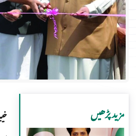
مزید پڑھیں
خیب
سیا