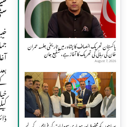
سٹی
خیب
جما
پاکستان تحریک انصاف کا پشاور میں تاریخی جلسہ عمران
آغا
خان کی رہائی کی تحریک کا آغاز ہے، شفیع جان
August 7, 2026
بعد
کے 
خیا
کیل
ڈائ
سیاحوں کو محفوظ اور معیاری سہولیات کی فراہمی کے لیے