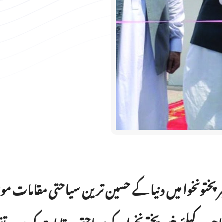
رپختونخوا میں دنیا کے حسین ترین سیاحتی مقامات موجود
حوں کیلئے خیبرپختونخوا کے سیاحتی مقامات کی سیروتفریح