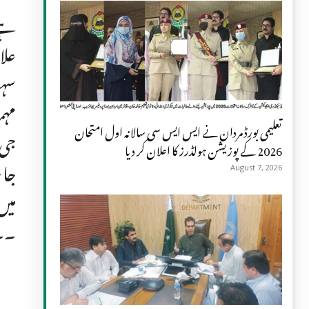
ہے،
علا
سہو
مہم
تعلیمی بورڈ مردان نے ایس ایس سی سالانہ اول امتحان
جی 
2026 کے پوزیشن ہولڈرز کا اعلان کر دیا
جان
August 7, 2026
میں
۔۔