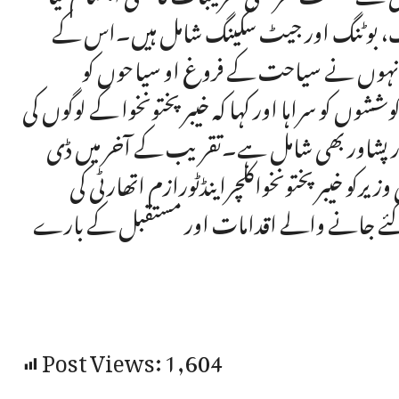
یڈنگ، بوٹنگ اور جیٹ سکینگ شامل ہیں۔اس کے
انہوں نے سیاحت کے فروغ او سیاحوں کو
وں کو سراہا اور کہا کہ خیبر پختونخوا کے لوگوں کی
 ٹورپشاور بھی شامل ہے۔تقریب کے آخر میں ڈی
رکو خیبرپختونخواکلچراینڈٹورازم اتھارٹی کی
ئے جانے والے اقدامات اور مستقبل کے بارے
Post Views:
1,604