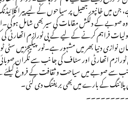
 جن میں خانپور جھیل پر سیاحوں کے لیے پیرا گلائ
وہ صوبے کے دلکش مقامات کی سیر بھی شامل ہوگی۔
لیات فراہم کرنے کے لیے کے پی ٹورازم اتھارٹی کی کوشش
ان نوازی دنیا بھر میں مشہور ہے۔ٹورپیکیجزمیں سٹی
ٹورازم اتھارٹی اور سٹاف کی جانب سے نگران صوبائی وزی
ب سے صوبے میں سیاحت و ثقافت کے فروغ کیلئے ک
 پلاننگ کے بارے میں بھی بریفنگ دی گئی۔
۔۔۔۔۔۔۔۔