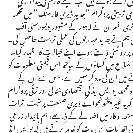
ربیتی پروگرام ”جدید ڈیری فارمنگ ” میں محکمہ
ک اینڈ ڈیری ڈویلپمنٹ خیبر پختونخوا کے 15 ویٹرنری افسران نے لاہور کے مشہور یونیورسٹی آف
یں ہم نے جدید مہارتوں کی عملی تربیت حاصل کی۔
پر روشنی ڈالتے ہوئے اپنے خیالات کا اظہار کیا۔
 اضلاع میں کسانوں کے ساتھ اس قیمتی معلومات کو
نے میں ان کی مدد کر سکیں گے، جس سے ان کے
محمد، یو ایس ایڈ کی اقتصادی بحالی اور ترقی پروگرام
کہ یہ خیبر پختونخوا کے ڈیری صنعت پر مثبت اثرات
تعداد کار میں اضافے کے ذریعے، ہم پائیدار زرعی
ی اقدامات اس بات کو ظاہر کرتے ہیں کہ یو ایس ایڈ