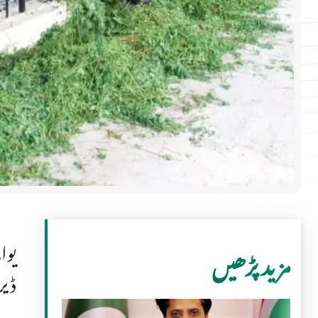
یوا
مزید پڑھیں
ڈیر