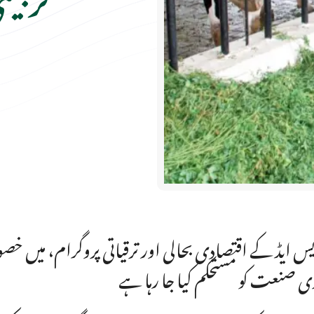
یس ایڈ کے اقتصادی بحالی اور ترقیاتی پروگرام، میں خصو
ی صنعت کو مستحکم کیا جا رہا ہے