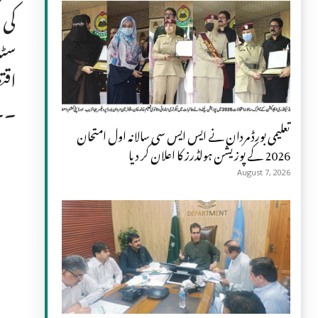
کی 
سٹا
اقت
۔۔
تعلیمی بورڈ مردان نے ایس ایس سی سالانہ اول امتحان
2026 کے پوزیشن ہولڈرز کا اعلان کر دیا
August 7, 2026