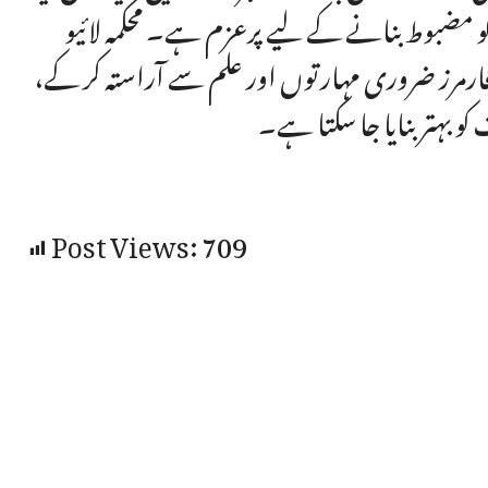
کو مضبوط بنانے کے لیے پرعزم ہے۔ محکمہ لائیو
رمرز ضروری مہارتوں اور علم سے آراستہ کر کے،
 کو بہتربنایا جا سکتا ہے۔
Post Views:
709