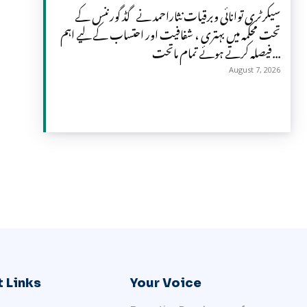
سیکرٹری توانائی وبرقیات نثاراحمد نے گڈ گورننس کے
تحت محکمہ میں بہتری ، شفافیت اور احتساب کے لیے اہم
فیصلہ کرتے ہوئے تمام ماتحت...
August 7, 2026
 Links
Your Voice