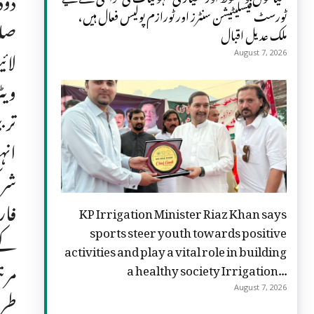
ٹورسٹ فیسلیٹیشن سنٹرز اور ٹورازم پولیس فعال ہیں،
صلا
ملک عدیل اقبال
August 7, 2026
ویٹ
ترب
انہ
شری
فار
KP Irrigation Minister Riaz Khan says
sports steer youth towards positive
کے 
activities and play a vital role in building
مرت
a healthy society Irrigation...
طری
August 7, 2026