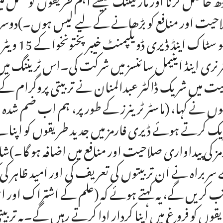
حیت اور منافع کو بڑھانے کے لیے لیس ہوں۔)دوسری ت
لائیو سٹا
رنری اینڈ اینیمل سائنسز میں شرکت کی۔اس ٹریننگ م
یت میں شریک ڈاکٹر عبدالمنان نے تربیتی پروگرام کے 
وں نے کہا، (ماسٹر ٹرینرز کے طور پر، ہم اب ضم شدہ
ک کرتے ہوئے ڈیری فارمز میں جدید طریقوں کو اپنا
مز کی پیداواری صلاحیت اور منافع میں اضافہ ہو گا۔)شاد 
سربراہ نے ان تربیتوں کی تعریف کی اور امید ظاہر کی 
ب کریں گے، یہ کہتے ہوئے کہ (علم کے اشتراک اور اس
قوں کو فروغ میں اپنا کردار ادا کرتے رہیں گے۔یہ تربیت