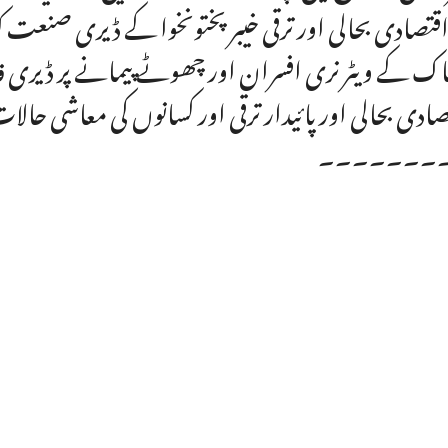
اقتصادی بحالی اور ترقی خیبر پختونخوا کے ڈیری صنعت 
ک کے ویٹرنری افسران اور چھوٹے پیمانے پر ڈیری فا
صادی بحالی اور پائیدار ترقی اور کسانوں کی معاشی حالات
۔۔۔۔۔۔۔