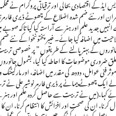
ایس ایڈ کے اقتصادی بحالی اور ترقیاتی پروگرام نے محک
ران اور نئے ضم شدہ اضلاع کے چھوٹے ڈیری فارمرز ک
انہیں جدید علم اور ہنر سے آراستہ کیا گیا تاکہ صوبے می
نوروں کے بہتر پالنے کے طریقوں ” پر خصوصی تربیت 
لق ضروری موضوعات کا احاطہ کیا گیا، بشمول جانوروں
موثر فنی عوامل، دودھ کی مقدر میں اضافہ، اور مارکیٹن
ے ایک چھوٹے پیمانے پر ڈیری فارمر نوشیرعلی نے تر
ے کہا،(میں نے تربیت سے حاصل کردہ علم اور ہنر
ل کرنا، ان کی صحت اور افزائش کا انتظام کرنا، ان کا
ھ حاصل کرنا اور مارکیٹنگ جیسے اہم طریقوں کو عمل 