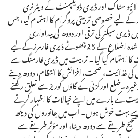
مہ لائیو سٹاک اور ڈیری ڈویلپمنٹ کے ویٹرنری
ے لیے خصوصی تربیتی پروگرام کا اہتمام کیا، جس
ں ڈیری سیکٹر کی ترقی اور دودھ کی پیداواری
صلاحیت میں اضافہ کیا جائے۔ خیبر پختونخوا کے نئے ضم شدہ اضلاع کے 25 چھوٹے ڈیری فارمرز کے لیے
کا اہتمام کیا گیا۔ تربیت میں ڈیری فارمنگ سے
 کی غذائیت، صحت، افزائش کا انتظام، دودھ دینے
گ وغیرہ۔ضلع اورکزئی کے گاؤں کوریز سے تعلق رکھنے
بیت کے بارے میں اپنے خیالات کا اظہار کرتے
 سے بہت خوش ہوں۔ اب میں جانوروں کی دیکھ
 صحیح طریقے سے دودھ دینا، اور مؤثر طریقے سے
میں لاتے ہوئے میں اب اپنے فارم کی پیداواری