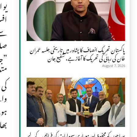
یو 
افس
سے 
پاکستان تحریک انصاف کا پشاور میں تاریخی جلسہ عمران
”جا
خان کی رہائی کی تحریک کا آغاز ہے، شفیع جان
متع
August 7, 2026
کی 
وال
ہوئ
بھا
دود
سیاحوں کو محفوظ اور معیاری سہولیات کی فراہمی کے لیے