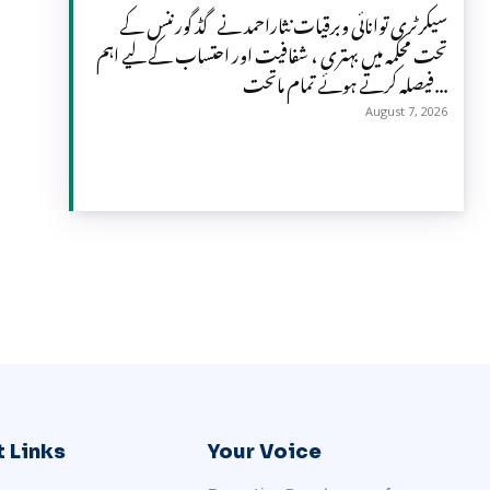
سیکرٹری توانائی وبرقیات نثاراحمد نے گڈ گورننس کے
تحت محکمہ میں بہتری ، شفافیت اور احتساب کے لیے اہم
فیصلہ کرتے ہوئے تمام ماتحت...
August 7, 2026
 Links
Your Voice