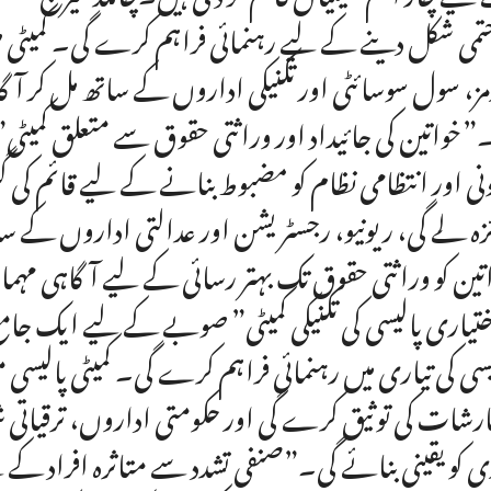
حتمی شکل دینے کے لیے رہنمائی فراہم کرے گی۔ کمیٹی ص
مز، سول سوسائٹی اور تکنیکی اداروں کے ساتھ مل کر آ
”خواتین کی جائیداد اور وراثتی حقوق سے متعلق کمیٹی
ونی اور انتظامی نظام کو مضبوط بنانے کے لیے قائم کی گ
زہ لے گی، ریونیو، رجسٹریشن اور عدالتی اداروں کے سا
تین کو وراثتی حقوق تک بہتر رسائی کے لیے آگاہی 
ختیاری پالیسی کی تکنیکی کمیٹی” صوبے کے لیے ایک جامع،
یسی کی تیاری میں رہنمائی فراہم کرے گی۔ کمیٹی پالیس
رشات کی توثیق کرے گی اور حکومتی اداروں، ترقیاتی
ی کو یقینی بنائے گی۔”صنفی تشدد سے متاثرہ افراد کے لی