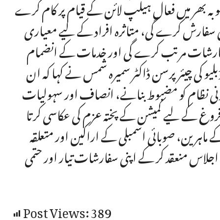
صوبہ بھر میں فعال ہیلپ لائن کے قیام پر کام کرے
 کی سفارش کرے گی، متاثرہ افراد کے لیے معیاری
سفارشات مرتب کرے گی اور خدمات کے انضمام
یو کی چیئرپرسن ڈاکٹر سمیرہ شمس نے کہا کہ ان
نونی نظام کو مضبوط بنانے، انصاف اور سہولیات
وغ کے لیے کمیشن کے پختہ عزم کی عکاسی کرتا
ماہرین، صوبائی اسمبلی کے اراکین اور متعلقہ
جلاس منعقد کر کے اپنی سفارشات تیار اور حتمی
Post Views:
389