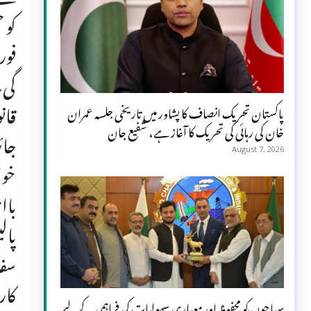
کو 
فور
گی۔
قان
پاکستان تحریک انصاف کا پشاور میں تاریخی جلسہ عمران
خان کی رہائی کی تحریک کا آغاز ہے، شفیع جان
جائ
August 7, 2026
خوا
باا
پال
سفا
کار
سیاحوں کو محفوظ اور معیاری سہولیات کی فراہمی کے لیے