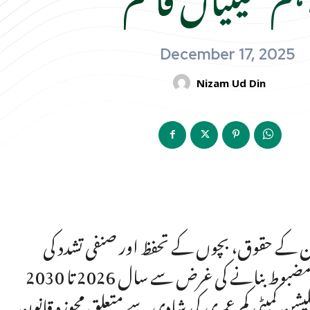
December 17, 2025
Nizam Ud Din
 کے حقوق، بچوں کے تحفظ اور صنفی تشدد کی
روک تھام کے لیے قوانین، پالیسیوں اور معاون نظام کو مضبوط بنانے کی غرض سے سال 2026 تا 2030
لیشن کمیٹی کم عمری کی شادی سے متعلق مجوزہ قانون