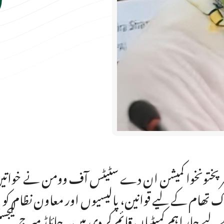
ر پختونخوا کمیشن ان دے سٹیٹس آف وومن نے خواتین
لیے چار اہم کمیٹیاں قائم کر دی ہیں۔چائلڈ میرج لیجس