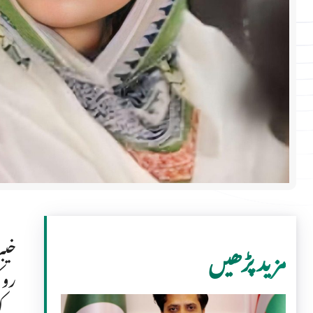
خیب
مزید پڑھیں
کے 