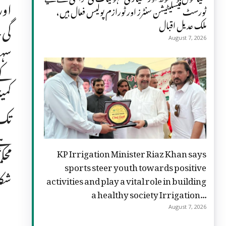
اور
ٹورسٹ فیسلیٹیشن سنٹرز اور ٹورازم پولیس فعال ہیں،
ملک عدیل اقبال
گی۔
August 7, 2026
سہو
کے 
کمی
تک 
ہے۔
KP Irrigation Minister Riaz Khan says
محک
sports steer youth towards positive
شک
activities and play a vital role in building
a healthy society Irrigation...
August 7, 2026