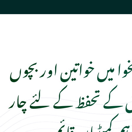
نخوا میں خواتین اور بچوں
کے تحفظ کے لئے چار
ہم کمیٹیاں قائم