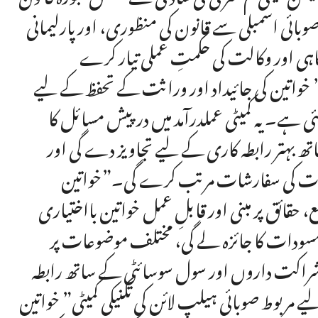
وبائی اسمبلی سے قانون کی منظوری، اور پارلیمانی
گاہی اور وکالت کی حکمتِ عملی تیار کرے
” خواتین کی جائیداد اور وراثت کے تحفظ کے لیے
ئی ہے۔ یہ کمیٹی عملدرآمد میں درپیش مسائل کا
تھ بہتر رابطہ کاری کے لیے تجاویز دے گی اور
مہمات کی سفارشات مرتب کرے گی۔”خواتین
 حقائق پر مبنی اور قابلِ عمل خواتین بااختیاری
ی مسودات کا جائزہ لے گی، مختلف موضوعات پر
 شراکت داروں اور سول سوسائٹی کے ساتھ رابطہ
ے مربوط صوبائی ہیلپ لائن کی تکنیکی کمیٹی” خواتین