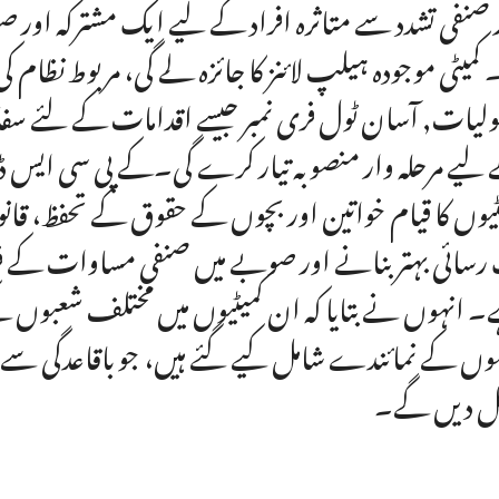
 صنفی تشدد سے متاثرہ افراد کے لیے ایک مشترکہ اور 
 کمیٹی موجودہ ہیلپ لائنز کا جائزہ لے گی، مربوط نظام
لیات, آسان ٹول فری نمبر جیسے اقدامات کے لئے 
لیے مرحلہ وار منصوبہ تیار کرے گی۔کے پی سی ایس ڈبل
ٹیوں کا قیام خواتین اور بچوں کے حقوق کے تحفظ، قا
رسائی بہتر بنانے اور صوبے میں صنفی مساوات کے فر
 انہوں نے بتایا کہ ان کمیٹیوں میں مختلف شعبوں کے 
موں کے نمائندے شامل کیے گئے ہیں، جو باقاعدگی سے ا
ل دیں گے۔