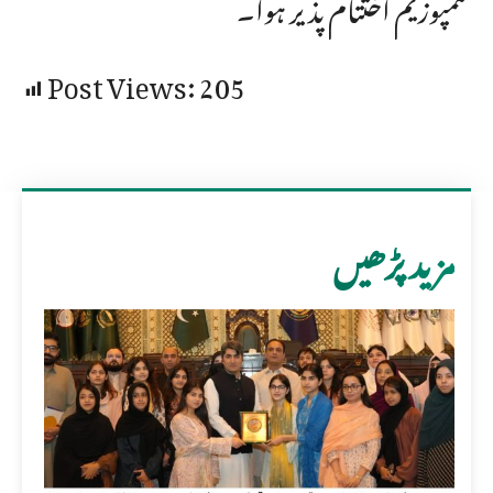
سمپوزیم اختتام پذیر ہوا۔
Post Views:
205
مزید پڑھیں