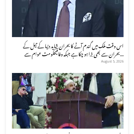
اس وقت ملک میں گندم آٹے کا بحران شاید دنیا کے تیل کے
بحران سے بھی بڑا ہو چکا ہے جبکہ وفاقیحکومت عوام سے...
August 5, 2026