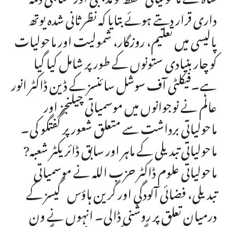
داری قرار دیتے ہوئے بتایا کہ نظرثانی شدہ یوتھ
پالیسی میں تعلیم، روزگار، شمولیت اور ماحولیات
کو چار بنیادی ستونوں کے طور پر شامل کیا گیا
ہے۔فیکلٹی آف سوشل سائنسز کے ڈین ڈاکٹر انور
عالم نے نوجوانوں میں موسمیاتی چیلنجز اور
ماحولیاتی برداشت سے متعلق شعور پر گفتگو کی۔
ماحولیاتی تبدیلی کے ماہر اور سابق ڈائریکٹر شعبہ?
ماحولیاتی علوم ڈاکٹر حزب اللہ نے موسمیاتی
تبدیلی، فضائی آلودگی اور گرین ہاؤس گیسز کے
درمیان تعلق پر روشنی ڈالی۔ انہوں نے ون