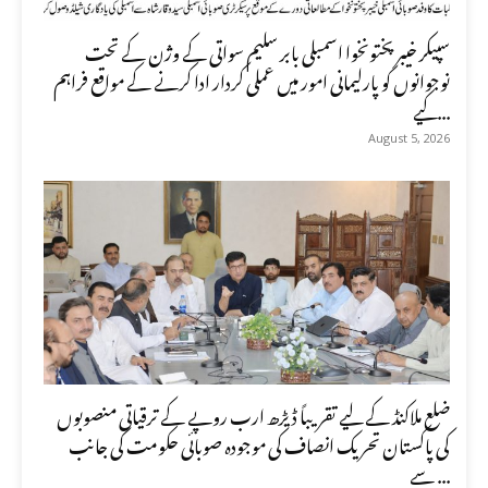
سپیکر خیبر پختونخوا اسمبلی بابر سلیم سواتی کے وژن کے تحت
نوجوانوں کو پارلیمانی امور میں عملی کردار ادا کرنے کے مواقع فراہم
کیے...
August 5, 2026
ضلع ملاکنڈ کے لیے تقریباً ڈیڑھ ارب روپے کے ترقیاتی منصوبوں
کی پاکستان تحریک انصاف کی موجودہ صوبائی حکومت کی جانب
سے ...