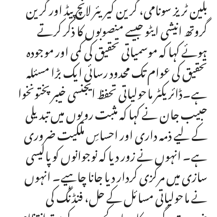
بلین ٹریز سونامی، گرین کیریئر لانچ پیڈ اور گرین
گروتھ انیشی ایٹو جیسے منصوبوں کا ذکر کرتے
ہوئے کہا کہ موسمیاتی تحقیق کی کمی اور موجودہ
تحقیق کی عوام تک محدود رسائی ایک بڑا مسئلہ
ہے۔ڈائریکٹر ماحولیاتی تحفظ ایجنسی خیبر پختونخوا
حبیب جان نے کہا کہ مثبت رویوں میں تبدیلی
کے لیے ذمہ داری اور احساسِ ملکیت ضروری
ہے۔ انہوں نے زور دیا کہ نوجوانوں کو پالیسی
سازی میں مرکزی کردار دیا جانا چاہیے۔ انہوں
نے ماحولیاتی مسائل کے حل، فنڈنگ کی
ضرورت، گرین کاروبار، کچرے کے بہتر انتظام