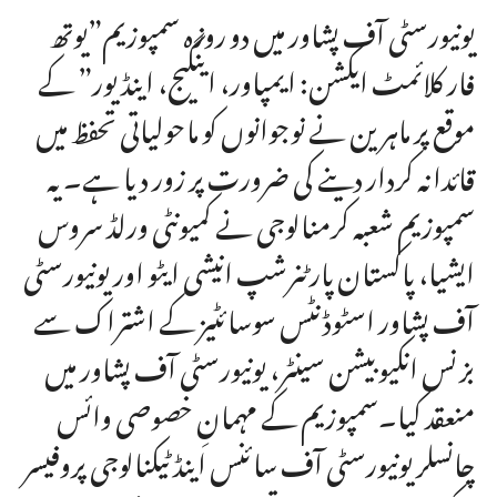
یونیورسٹی آف پشاور میں دو روزہ سمپوزیم”یوتھ
فار کلائمٹ ایکشن: ایمپاور، اینگیج، اینڈیور” کے
موقع پر ماہرین نے نوجوانوں کو ماحولیاتی تحفظ میں
قائدانہ کردار دینے کی ضرورت پر زور دیا ہے۔ یہ
سمپوزیم شعبہ کرمنالوجی نے کمیونٹی ورلڈ سروس
ایشیا، پاکستان پارٹنرشپ انیشی ایٹو اور یونیورسٹی
آف پشاور اسٹوڈنٹس سوسائٹیز کے اشتراک سے
بزنس انکیوبیشن سینٹر، یونیورسٹی آف پشاور میں
منعقد کیا۔سمپوزیم کے مہمانِ خصوصی وائس
چانسلر یونیورسٹی آف سائنس اینڈ ٹیکنالوجی پروفیسر