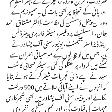
اور پانی کے تحفظ پر بھی بات کی۔سمپوزیم کے
دوران پینل ڈسکشن کی نظامت ڈاکٹر مشتاق احمد
جان، اسسٹنٹ پروفیسر، سینٹر فار پری پیئرڈنس
اینڈ ڈیزاسٹر مینجمنٹ، یونیورسٹی آف پشاور نے
کی، جس میں نوجوانوں کے موسمیاتی بحران سے
نمٹنے میں کردار پر گفتگو کی گئی۔سینئر صحافی کاشف
سید نے اپنے ذاتی تجربات شیئر کرتے ہوئے بتایا
کہ انہوں نے اپنے آبائی علاقے میں 500 درخت
لگائے اور یونیورسٹی آف پشاور میں بھی شجرکاری
مہمات کی قیادت کی، اور عملی سطح پر انفرادی