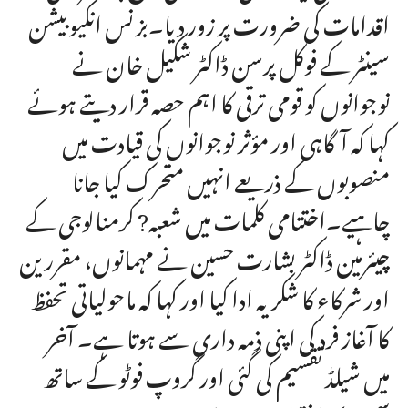
اقدامات کی ضرورت پر زور دیا۔بزنس انکیوبیشن
سینٹر کے فوکل پرسن ڈاکٹر شکیل خان نے
نوجوانوں کو قومی ترقی کا اہم حصہ قرار دیتے ہوئے
کہا کہ آگاہی اور مؤثر نوجوانوں کی قیادت میں
منصوبوں کے ذریعے انہیں متحرک کیا جانا
چاہیے۔اختتامی کلمات میں شعبہ? کرمنالوجی کے
چیئرمین ڈاکٹر بشارت حسین نے مہمانوں، مقررین
اور شرکاء کا شکریہ ادا کیا اور کہا کہ ماحولیاتی تحفظ
کا آغاز فرد کی اپنی ذمہ داری سے ہوتا ہے۔ آخر
میں شیلڈ تقسیم کی گئی اور گروپ فوٹو کے ساتھ