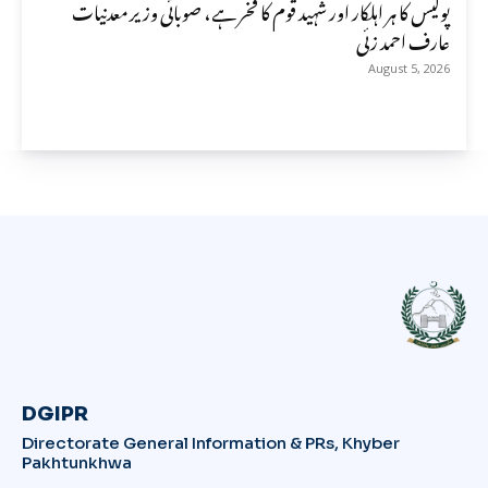
پولیس کا ہر اہلکار اور شہید قوم کا فخر ہے، صوبائی وزیر معدنیات
عارف احمد زئی
August 5, 2026
DGIPR
Directorate General Information & PRs, Khyber
Pakhtunkhwa