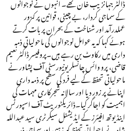
ڈاکٹر جہانزیب خان تھے۔ انہوں نے نوجوانوں
کے سماجی کردار، بے چینی، قوانین پر کمزور
عملدرآمد اور شناخت کے بحران پر بات کرتے
ہوئے کہا کہ یہ عوامل نوجوانوں کی ماحولیاتی ذمہ
داری میں رکاوٹ بن رہے ہیں۔پروفیسر ڈاکٹر نعیم
قاضی، پرو وائس چانسلر یونیورسٹی آف پشاور نے
ماحولیاتی تحفظ کے لیے فرد کی سطح پر ذمہ داری
اپنانے پر زور دیا اور سالانہ شجرکاری مہمات کی
اہمیت کو اجاگر کیا۔ڈائریکٹوریٹ آف اسپورٹس
اینڈ یوتھ افیئرز کے ایڈیشنل سیکرٹری سید عبداللہ
شاہ نے ماحولیاتی تحفظ کو مذہبی اور سماجی ذمہ