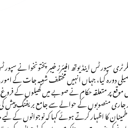
رٹری سپورٹس اینڈ یوتھ افیئرز خیبر پختونخوا نے سپورٹس
یلی دورہ کیا، جہاں انہیں مختلف شعبہ جات کے امور،
موقع پر متعلقہ حکام نے صوبے میں کھیلوں کے فروغ، ک
 جاری منصوبوں کے حوالے سے جامع بریفنگ پیش کی۔
اطمینان کا اظہار کرتے ہوئے کہا کہ نوجوانوں کے لیے م
انے کی ضرورت ہے تاکہ صوبے کے نوجوانوں کی صلا