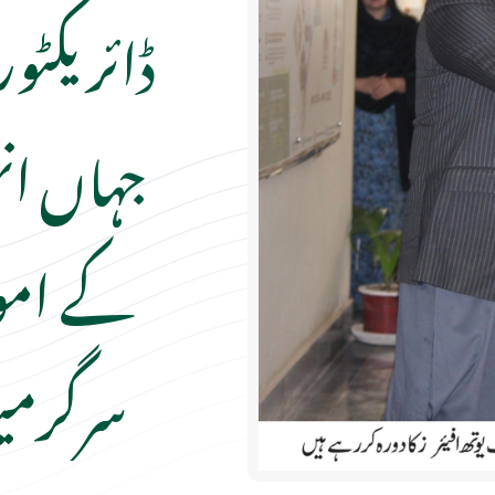
ڈائریکٹور
جہاں ان
کے امور
سرگرمی