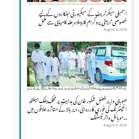
اسمبلی سیکرٹریٹ کے سیکیورٹی اہلکاروں کے لیے
خصوصی تربیتی پروگرام کا پہلا مرحلہ کامیابی سے مکمل
August 6, 2026
صوبائی وزیر فضل شکور خان کی ہدایت پر محکمہ پبلک ہیلتھ
انجینئرنگ کی فوری کارروائی، دیر بالا کے متاثرہ علاقوں میں
موبائل واٹر ٹیسٹنگ...
August 6, 2026