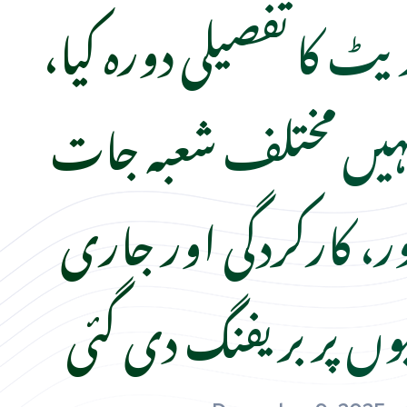
یٹ کا تفصیلی دورہ کیا،
ہیں مختلف شعبہ جات
، کارکردگی اور جاری
وں پر بریفنگ دی گئی