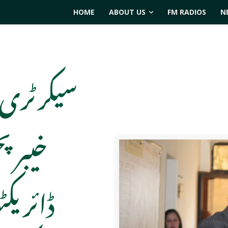
HOME
ABOUT US
FM RADIOS
N
سیکرٹری س
خیبر 
ڈائریکٹ