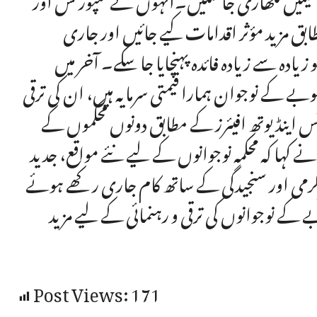
ابق مزید مؤثر اقدامات کیے جائیں اور جاری
زیادہ سے زیادہ فائدہ پہنچایا جا سکے۔ آخر میں
ے کے نوجوان ہمارا قیمتی سرمایہ ہیں، ان کی ترقی
 اینڈ یوتھ افیئرز کے مطابق دونوں محکموں کے
 کہا کہ محکمہ نوجوانوں کے لیے نئے مواقع، جدید
سرگرمی اور سنجیدگی کے ساتھ کام جاری رکھے ہوئے
کے نوجوانوں کی ترقی و رہنمائی کے لیے مزید
Post Views:
171