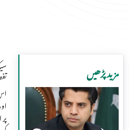
سیک
مزید پڑھیں
تفص
اس 
اور
پر 
کرو