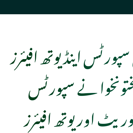
پورٹس اینڈ یوتھ افیئرز
پختونخوا نے سپورٹس
وریٹ اور یوتھ افیئرز