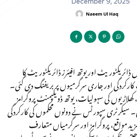
December 9, 2025
Naeem Ul Haq
 ڈائریکٹوریٹ اور یوتھ افیئرز ڈائریکٹوریٹ کا
 کارکردگی اور جاری سرگرمیوں پر بریفنگ دی گئی۔
ھلاڑیوں کی سہولیات، یوتھ ڈویلپمنٹ پروگرامز
 سیکرٹری سپورٹس نے دونوں محکموں کی کارکردگی
زید مواقع، پروگرامز اور سرگرمیاں متعارف
حیتیں نکھاری جا سکیں۔انہوں نے سپورٹس اور