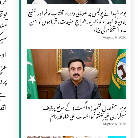
یوت
یومِ شہدائے پولیس پر صوبائی وزراء آفتاب عالم اور شفیع
جان کا شہداء کو بھرپور خراجِ عقیدت، قربانیوں کو امن
منص
و استحکام کی بنیاد...
سیک
August 6, 2026
اور
عزم
پرو
ہے،
اقد
یومِ استحصالِ کشمیر (5 اگست) کے موقع پرچیف
سیکرٹری خیبر پختونخوا شہاب علی شاہ کا پیغام
August 6, 2026