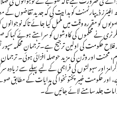
ھ افیئرز ڈیپارٹمنٹ کو ہدایت کی کہ جدید تقاضوں کے مط
وبوں کو مقررہ وقت میں مکمل کیا جائے تاکہ نوجوانوں کو 
رٹری نے محکموں کی کاوشوں کو سراہتے ہوئے کہا کہ صوب
 فلاح حکومت کی اولین ترجیح ہے۔ترجمان محکمہ سپورٹس
، محنت اور وژن کی مزید حوصلہ افزائی ہوئی۔ ترجمان نے
گرامز اور سہولتوں کی فراہمی کے لیے پہلے سے زیادہ 
 اور حکومت خیبر پختونخوا کی ہدایات کے مطابق صوبے 
امات جلد سامنے لائے جائیں گے۔