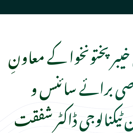
 خیبر پختونخوا کے معاونِ
ی برائے سائنس و
ن ٹیکنالوجی ڈاکٹر شفقت