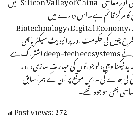
میں“Silicon Valley of China”کے طور پر جانا جاتا ہے، جہاں جدید ترین سائنسی، ٹیکنالوجی اور معاشی
رکز قائم ہے۔اس دورے میں Artificial Intelligence، Robotics،
Biotechnology، Digital Economy، اور Smart Governance سے متعلق منصوبہ جات کا
 طرح چین کی حکومت اور پرائیویٹ سیکٹر باہمی
اشتراک سے deep-tech ecosystems کو مؤثر انداز میں وسعت دے رہے ہیں۔ڈاکٹر شفقت ایاز نے
جدید ٹیکنالوجی، نوجوانوں کی مہارت سازی، اور
ئی لی جائے گی۔اس موقع پر ان کے ہمرا سابق
باسی بھی موجود تھے۔
Post Views:
272