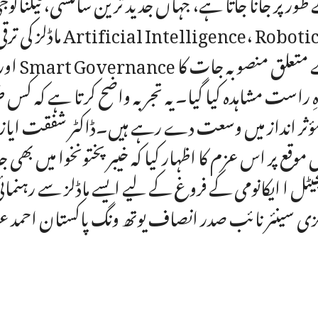
ماڈلز کی ترقی کا م
ہِ راست مشاہدہ کیا گیا۔ یہ تجربہ واضح کرتا ہے کہ کس
موقع پر اس عزم کا اظہار کیا کہ خیبرپختونخوا میں بھی 
یٹل ا ایکانومی کے فروغ کے لیے ایسے ماڈلز سے رہنما
زی سینئر نائب صدر انصاف یوتھ ونگ پاکستان احمد ع