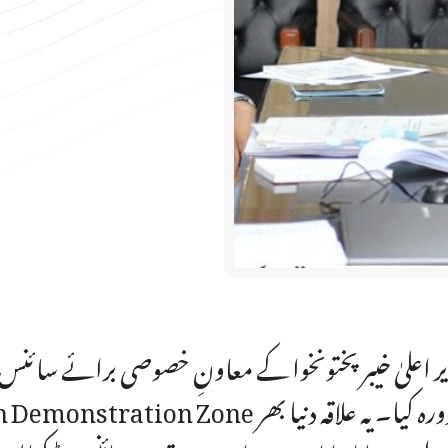
ر اعلیٰ خیبر پختونخوا کے معاونِ خصوصی برائے سائنس و