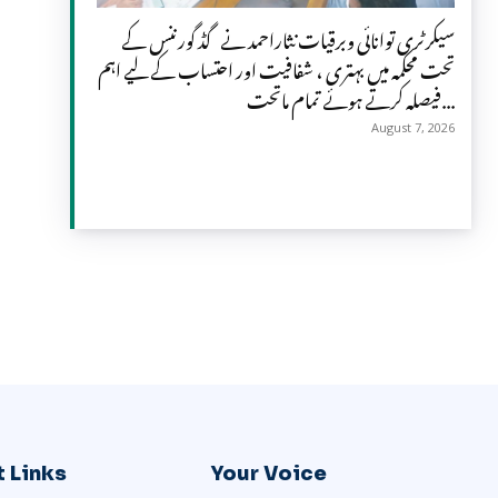
سیکرٹری توانائی وبرقیات نثاراحمد نے گڈ گورننس کے
تحت محکمہ میں بہتری ، شفافیت اور احتساب کے لیے اہم
فیصلہ کرتے ہوئے تمام ماتحت...
August 7, 2026
 Links
Your Voice