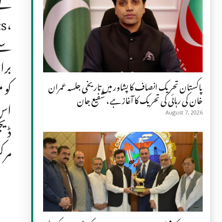
برا
پاکستان تحریک انصاف کا پشاور میں تاریخی جلسہ عمران
خان کی رہائی کی تحریک کا آغاز ہے، شفیع جان
اس 
August 7, 2026
ڈیج
مرک