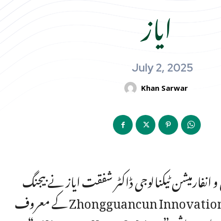
ایاز
July 2, 2025
Khan Sarwar
 انفارمیشن ٹیکنالوجی ڈاکٹر شفقت ایاز نے بیجنگ
کے معروف Zhongguancun Innovation Demonstration Zone کا دورہ کیا۔ یہ علاقہ دنیا بھر