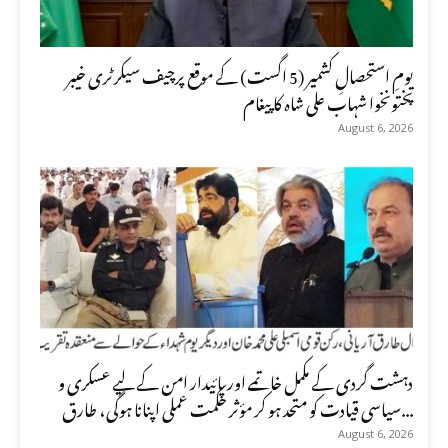
یومِ استحصالِ کشمیر (5 اگست) کے موقع پرچیف سیکرٹری خیبر
پختونخوا شہاب علی شاہ کا پیغام
August 6, 2026
دہشت گردی کے مکمل خاتمے اور پائیدار امن کے لیے عسکری و
سیاسی قیادت کو متحد ہو کر مؤثر حکمت عملی اپنانا ہوگی، طارق...
August 6, 2026