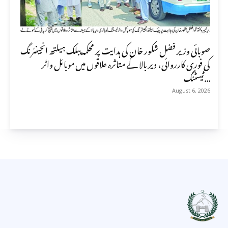
صوبائی وزیر فضل شکور خان کی ہدایت پر محکمہ پبلک ہیلتھ انجینئرنگ
کی فوری کارروائی، دیر بالا کے متاثرہ علاقوں میں موبائل واٹر
ٹیسٹنگ...
August 6, 2026