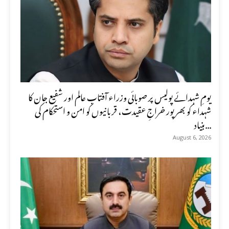
یومِ شہدائے پولیس پر صوبائی وزراء آفتاب عالم اور شفیع جان کا
شہداء کو بھرپور خراجِ عقیدت، قربانیوں کو امن و استحکام کی
بنیاد...
August 6, 2026