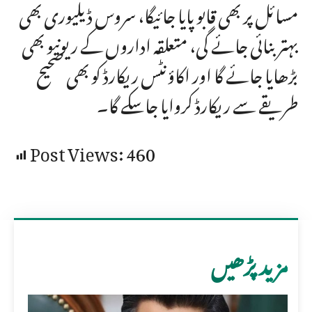
مسائل پر بھی قابو پایا جائیگا، سروس ڈیلیوری بھی
بہتر بنائی جائے گی، متعلقہ اداروں کے ریونیو بھی
بڑھایا جائے گا اور اکاؤنٹس ریکارڈ کو بھی صحیح
طریقے سے ریکارڈ کروایا جاسکے گا۔
Post Views:
460
مزید پڑھیں