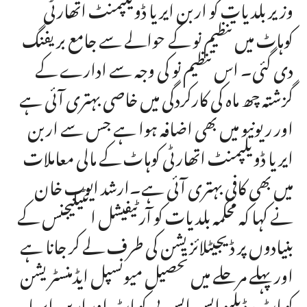
وزیر بلدیات کو اربن ایریا ڈویلپمنٹ اتھارٹی
کوہاٹ میں تنظیم نو کے حوالے سے جامع بریفنگ
دی گئی۔ اس تنظیم نو کی وجہ سے ادارے کے
گزشتہ چھ ماہ کی کارکردگی میں خاصی بہتری آئی ہے
اور ریونیو میں بھی اضافہ ہوا ہے جس سے اربن
ایریا ڈویلپمنٹ اتھارٹی کوہاٹ کے مالی معاملات
میں بھی کافی بہتری آئی ہے۔ارشد ایوب خان
نے کہا کہ محکمہ بلدیات کو آرٹیفیشل انٹیلیجنس کے
بنیادوں پر ڈیجیٹلائزیشن کی طرف لے کر جانا ہے
اور پہلے مرحلے میں تحصیل میونسپل ایڈمنسٹریشن
کوہاٹ، ڈبلیو ایس ایس پی کوہاٹ اور اربن ایریا