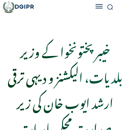
DGIPR
خیبر پختونخوا کے وزیر
بلدیات، الیکشنز و دیہی ترقی
ارشد ایوب خان کی زیر
صدارت محکمہ بلدیات