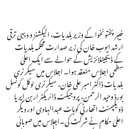
خیبر پختونخوا کے وزیر بلدیات، الیکشنز و دیہی ترقی
ارشد ایوب خان کی زیر صدارت محکمہ بلدیات
کے ڈیجیٹلائزیش کے حوالے سے ایک اعلیٰ
سطحی اجلاس منعقد ہوا۔ اجلاس میں سیکرٹری
بلدیات ڈاکٹر امبر علی خان، سیکرٹری لوکل کونسل
بورڈ وحید الرحمن، پروجیکٹ ڈائریکٹر اربن ایریا
ڈویلپمنٹ اتھارٹی کوہاٹ عبدالہادی اور دیگر
اعلیٰ حکام نے شرکت کی۔اجلاس میں صوبائی