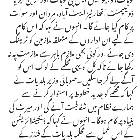
ڈویلپمنٹ اتھارٹیز ایبٹ آباد، مردان اور سوات
پر کام کیا جائے گا۔ انہوں نے کہا کہ اس کام
کے لیے ان اداروں کے متعلقہ ملازمین کو ٹریننگ
دی جائے اور کوئی بھی ملازم باہر سے ملازمت پہ نہ
رکھا جائے تاکہ کل کو یہی محکمے کے لوگ اس کو
آگے لے کر جاسکیں۔صوبائی وزیر بلدیات نے
کہا کہ محکمے کو جدید خطوط پر استوار کرنے سے
ہمارے نظام میں شفافیت آئے گی اور میرٹ کی
بنیاد پر کام ہوگا۔ انہوں نے کہا کہ ڈیجیٹلائزیشن
کے اس عمل سے محکمہ بلدیات کے فنڈز کے