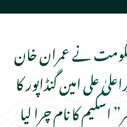
کومت نے عمران خان
علیٰ علی امین گنڈاپور کا
ر” اسکیم کا نام چرا لیا