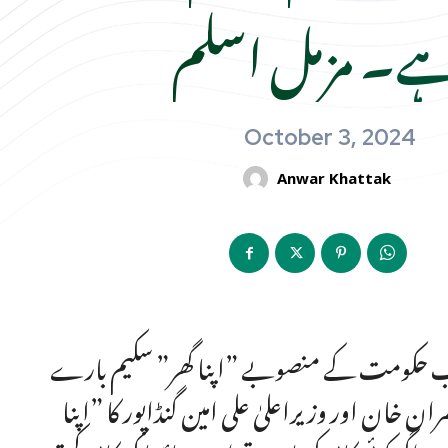
ے۔ مزمل اسلم
October 3, 2024
Anwar Khattak
 پنجاب حکومت کے منصوبے ”اپنا گھر” سکیم بارے
ان اور وزیراعلیٰ علی امین گنڈاپور کا ”اپنا