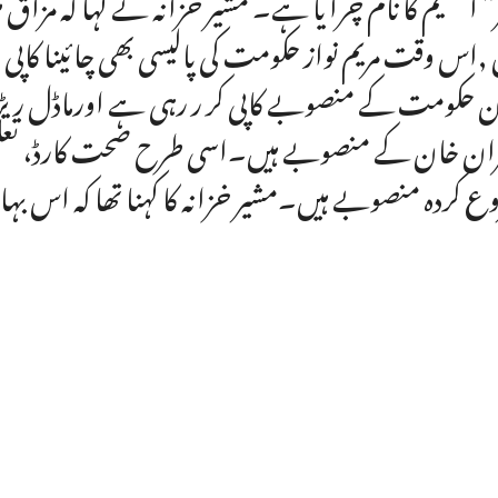
” اسکیم کا نام چرا یا ہے۔ مشیر خزانہ نے کہا کہ مزاق میں 
 ,اس وقت مریم نواز حکومت کی پالیسی بھی چائینا کا
 حکومت کے منصوبے کاپی کر ر رہی ہے اورماڈل ریڑھ
ان خان کے منصوبے ہیں۔اسی طرح صحت کارڈ، تعلیم
ع کردہ منصوبے ہیں۔مشیر خزانہ کا کہنا تھا کہ اس 