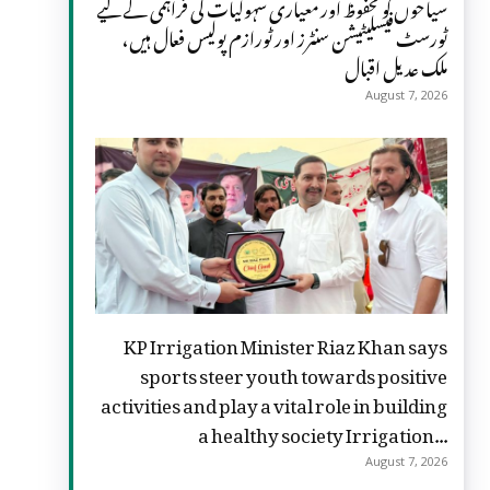
سیاحوں کو محفوظ اور معیاری سہولیات کی فراہمی کے لیے
ٹورسٹ فیسلیٹیشن سنٹرز اور ٹورازم پولیس فعال ہیں،
ملک عدیل اقبال
August 7, 2026
KP Irrigation Minister Riaz Khan says
sports steer youth towards positive
activities and play a vital role in building
a healthy society Irrigation...
August 7, 2026