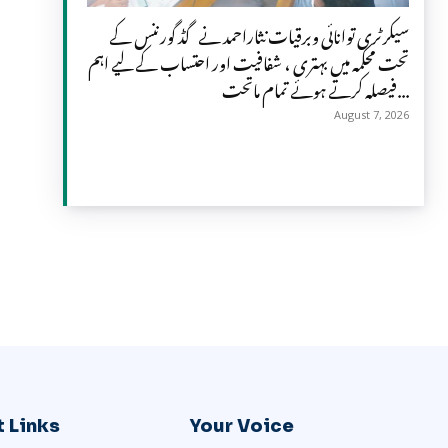
سیکرٹری توانائی وبرقیات نثاراحمد نے گڈ گورننس کے
تحت محکمہ میں بہتری ، شفافیت اور احتساب کے لیے اہم
فیصلہ کرتے ہوئے تمام ماتحت...
August 7, 2026
 Links
Your Voice