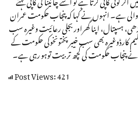
اگر کوئی کاپی کرتا ہے تو اسے چائینا کی کاپی کہتے
پی والی ہے۔ انہوں نے کہا کہ پنجاب حکومت عمران
ی، ہسپتال، اپنا گھراور بجلی رعائیت وغیرہ سب
 کارڈوغیرہ بھی سب خیبرپختونخوکی حکومت کے
بہانے پنجاب حکومت کی کچھ تربیت توہو رہی ہے۔
Post Views:
421