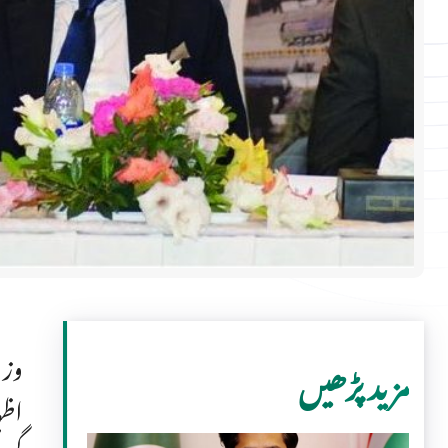
وزی
مزید پڑھیں
اظہ