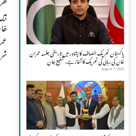
گھر
ہیں
خان
عمر
شرو
پاکستان تحریک انصاف کا پشاور میں تاریخی جلسہ عمران
خان کی رہائی کی تحریک کا آغاز ہے، شفیع جان
August 7, 2026