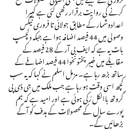
کرنے کی روایت برقرار رکھی گئی ہے کیپرا
اعدادوشمار کے مطابق جولائی تا فروری ٹیکس
وصولی میں 44 فیصد اضافہ ہوا ہے جبکہ دلچسپ
بات یہ ہے کہ ایف بی آر کے 28 فیصد کے
مقابلے میں خیبرپختونخوا 44 فیصد اضافے کے
ساتھ بڑھ رہا ہے۔ مزمل اسلم نے کہا کہ یہ سب
کچھ اسی وقت ہو رہا ہے جب ملک میں جی ڈی پی
گروتھ باالکل رُکی ہوئی ہے اور امید ہے کہ ہم
پورے سال کے محصولات کے ہدف کو آگے
بڑھائیں گے۔