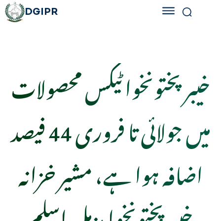
DGIPR
خیبرپختونخوا ٹیکس محصولات
میں جولائی تا فروری 44 فیصد
اضافہ ہوا ہے، مشیر خزانہ
خیبرپختونخوا مزمل اسلم