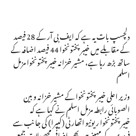
دلچسپ بات یہ ہے کہ ایف بی آر کے 28 فیصد
کے مقابلے میں خیبرپختونخوا 44 فیصد اضافہ کے
ساتھ بڑھ رہا ہے، مشیر خزانہ خیبرپختونخوا مزمل
اسلم
وزیر اعلی خیبرپختونخوا کے مشیر خزانہ و بین
الصوبائی رابطہ مزمل اسلم نے کہا ہے کہ
خیبرپختونخوا ریونیو اتھارٹی (کیپرا) کی جانب سے
فروری کے مہینے میں بھی اضافی محصولات جمع