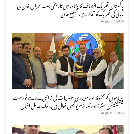
پاکستان تحریک انصاف کا پشاور میں تاریخی جلسہ عمران خان کی
رہائی کی تحریک کا آغاز ہے، شفیع جان
August 7, 2026
سیاحوں کو محفوظ اور معیاری سہولیات کی فراہمی کے لیے ٹورسٹ
فیسلیٹیشن سنٹرز اور ٹورازم پولیس فعال ہیں، ملک عدیل اقبال
August 7, 2026