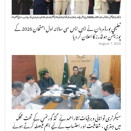
تعلیمی بورڈ مردان نے ایس ایس سی سالانہ اول امتحان 2026 کے
پوزیشن ہولڈرز کا اعلان کر دیا
August 7, 2026
سیکرٹری توانائی وبرقیات نثاراحمد نے گڈ گورننس کے تحت محکمہ
میں بہتری ، شفافیت اور احتساب کے لیے اہم فیصلہ کرتے ہوئے