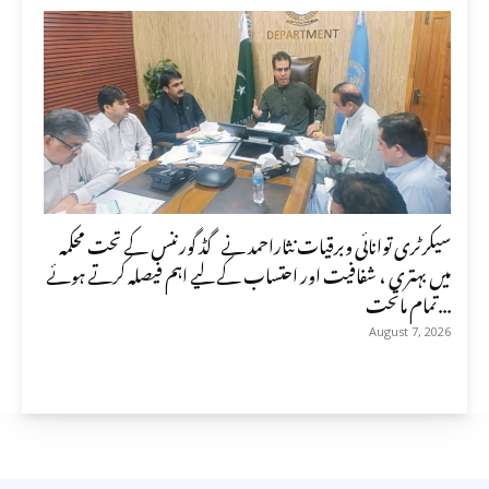
سیکرٹری توانائی وبرقیات نثاراحمد نے گڈ گورننس کے تحت محکمہ
میں بہتری ، شفافیت اور احتساب کے لیے اہم فیصلہ کرتے ہوئے
تمام ماتحت...
August 7, 2026