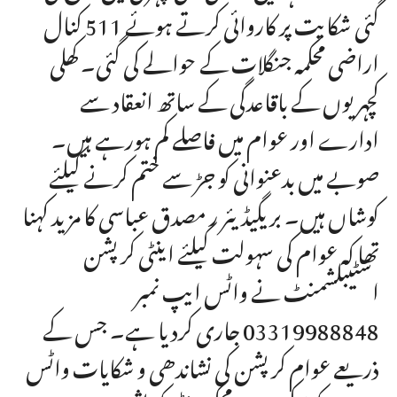
گئی شکایت پر کاروائی کرتے ہوئے 511 کنال
اراضی محکمہ جنگلات کے حوالے کی گئی۔ کھلی
کچہریوں کے باقاعدگی کے ساتھ انعقاد سے
ادارے اور عوام میں فاصلے کم ہورہے ہیں۔
صوبے میں بدعنوانی کو جڑ سے ختم کرنے کیلئے
کوشاں ہیں۔ بریگیڈیئر ر مصدق عباسی کا مزید کہنا
تھا کہ عوام کی سہولت کیلئے اینٹی کرپشن
اسٹیبلشمنٹ نے واٹس ایپ نمبر
03319988848 جاری کردیا ہے۔ جس کے
ذریعے عوام کرپشن کی نشاندھی و شکایات واٹس