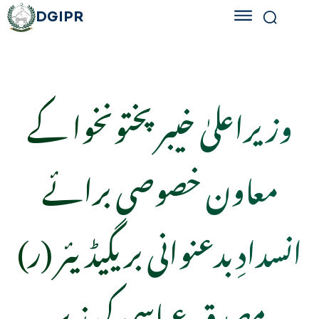
DGIPR
وزیراعلیٰ خیبرپختونخوا کے
معاون خصوصی برائے
انسدادِ بدعنوانی بریگیڈیئر (ر)
مصدق عباسی کی زیر