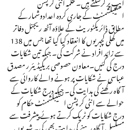
ایپ پر کرسکتے ہیں۔محکمہ انٹی کرپشن
اسٹیبلشمنٹ کے جاری کردہ اعدادوشمار کے
مطابق ڈائریکٹوریٹ کے علاؤہ آٹھ ریجنل دفاتر
میں کھلی کچہریوں کا انعقاد کیا گیا تھا جس میں 138
سے زائد افراد نے شرکت کی۔ جبکہ تین شکایات
درج کی گئیں۔معاون حصوصی بریگیڈیئر ر مصدق
عباسی نے شکایات پر ہونے والے کاروائی سے
آگاہ رکھنے کی ہدایت کی۔ جبکہ درج شکایات کے
حوالے سے انٹی کرپشن اسٹیبلشمنٹ حکام کو
درج شکایات کو ٹریک کرتے ہوئے پیشرفت سے
مسلسل آگاہ رہنے کی ہدایت بھی کی۔ شہریوں