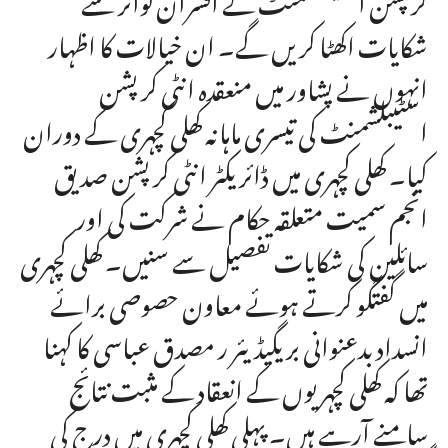
شکایات اکھٹا کریں گے۔ ان خیالات کا اظہار
انہوں نے پشاور میں منعقدہ انٹی کرپشن
اسٹیبلشمنٹ کی تیسری ماہانہ کھلی کچہری کے دوران
کیا۔ کھلی کچہری میں ڈائریکٹر انٹی کرپشن صدیق
انجم سمیت متعلقہ حکام نے شرکت کی اور
سائلین کی شکایات تفصیل سے سنیں۔ کھلی کچہری
میں گفتگو کرتے ہوئے معاون حصوصی برائے
انسداد بدعنوانی بریگیڈیئر ر مصدق عباسی کا کہنا
تھا کہ کھلی کچہریوں کے انعقاد کے مثبت نتائج
سامنے آرہے ہیں۔ پہلی کھلی کچہری میں درج کی