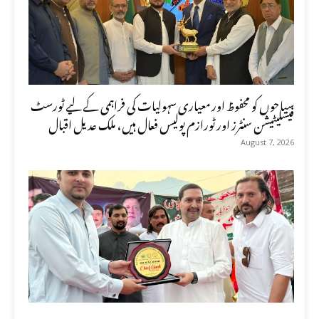
سیاحوں کو محفوظ اور معیاری سہولیات کی فراہمی کے لیے ٹورسٹ
فیسلیٹیشن سنٹرز اور ٹورازم پولیس فعال ہیں، ملک عدیل اقبال
August 7, 2026