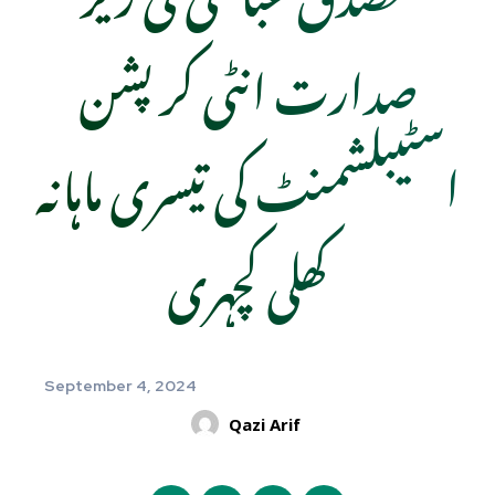
صدارت انٹی کرپشن
اسٹیبلشمنٹ کی تیسری ماہانہ
کھلی کچہری
September 4, 2024
Qazi Arif