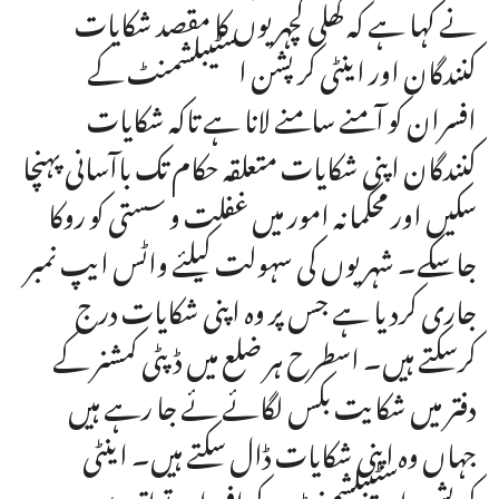
نے کہا ہے کہ کھلی کچہریوں کا مقصد شکایات
کنندگان اور اینٹی کرپشن اسٹیبلشمنٹ کے
افسران کو آمنے سامنے لانا ہے تاکہ شکایات
کنندگان اپنی شکایات متعلقہ حکام تک باآسانی پہنچا
سکیں اور محکمانہ امور میں غفلت و سستی کو روکا
جاسکے۔ شہریوں کی سہولت کیلئے واٹس ایپ نمبر
جاری کردیا ہے جس پر وہ اپنی شکایات درج
کرسکتے ہیں۔ اسطرح ہر ضلع میں ڈپٹی کمشنر کے
دفتر میں شکایت بکس لگائے ئے جا رہے ہیں
جہاں وہ اپنی شکایات ڈال سکتے ہیں۔ اینٹی
کرپشن اسٹیبلشمنٹ کے افسران تواتر سے