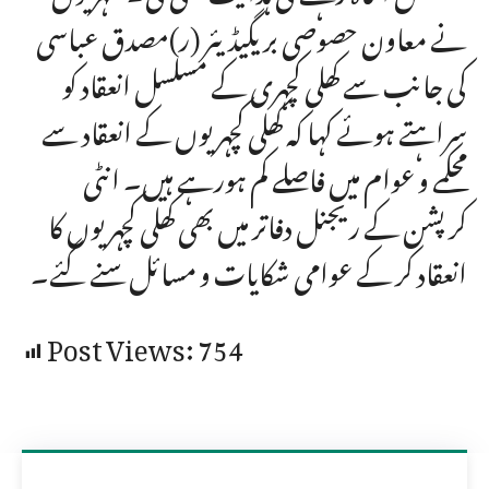
نے معاون حصوصی بریگیڈیئر (ر)مصدق عباسی
کی جانب سے کھلی کچہری کے مسلسل انعقاد کو
سراہتے ہوئے کہا کہ کھلی کچہریوں کے انعقاد سے
محکمے و عوام میں فاصلے کم ہورہے ہیں۔ انٹی
کرپشن کے ریجنل دفاتر میں بھی کھلی کچہریوں کا
انعقاد کر کے عوامی شکایات و مسائل سنے گئے۔
Post Views:
754