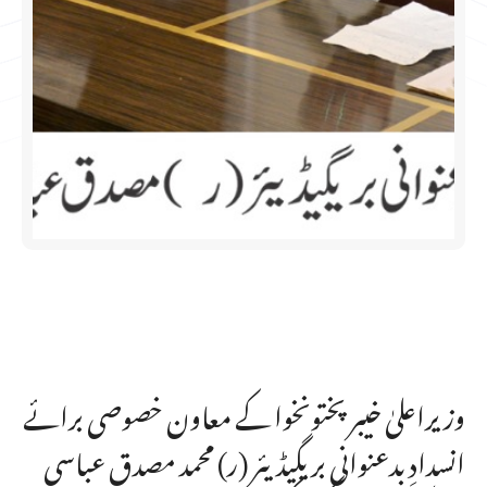
وزیراعلیٰ خیبرپختونخوا کے معاون خصوصی برائے
انسدادِ بدعنوانی بریگیڈیئر (ر) محمد مصدق عباسی