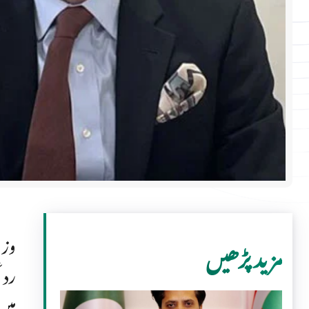
مزید پڑھیں
میں