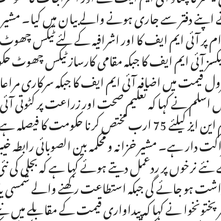
اپنے دفتر سے جاری ہونے والے بیان میں کیا۔ مشیر خزا
م پر آئی ایم ایف کا اور اشرافیہ کے لئے ٹیکس چھو
ٹیکسز آئی ایم ایف کا جبکہ مقامی کارساز ٹیکس چھوٹ
رول قیمت میں اضافہ آئی ایم ایف کا جبکہ سرکاری مرا
ل اسلم نے کہا کہ تعلیم صحت اور زراعت پر کٹوتی آئی 
ایم این ایز کیلئے 75 ارب مختص کرنا حکومت
کت دار ہے۔ مشیر خزانہ و محکمہ بین الصوبائی رابطہ خ
نئے نرخوں پر ردعمل دیتے ہوئے کہا ہے کہ بجلی کی نئی 
اشت ہو جائے گی جبکہ استطاعت رکھنے والے شمسی یا دیگ
رپختونخوا نے کہا کہ پیداواری قیمت کے مقابلے میں نئے 