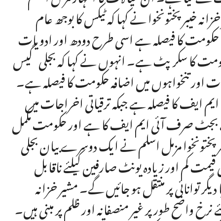
نہ خیبرپختونخوا نے کہا کہ ٹیکس کا بوجھ عام
ٹ حکومت کا فیصلہ ہے اسی طرح دودھ اور ادویات
 حکومت کا سکرپٹ ہے۔ انہوں نے کہا کہ بجلی گیس
عات اور تنخواہوں میں اضافہ حکومت کا فیصلہ ہے۔
ایم ایف کا فیصلہ ہے جبکہ ترقیاتی اخراجات میں
 کا فیصلہ ہے بجٹ صرف آئی ایم ایف کا ہے اور حکومت مکمل
یبرپختونخوا مزمل اسلم نے ایک دوسرے بیان بجلی
قیمت کم اور زیادہ یونٹ صارفین کیلئے ناقابل
ر توانائی پر منتقل ہو جائیں گے۔ مشیر خزانہ
نرخ واضح طور پر غیر منصفانہ اور ظلم پر مبنی ہیں۔