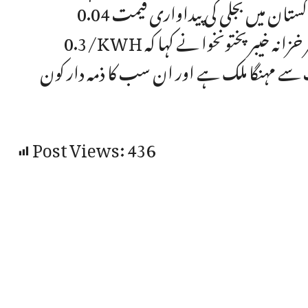
انہوں نے کہا کہ پاکستان میں بجلی کی پیداواری قیمت 0.04/ KWH فی ڈالر جبکہ فروخت کی قیمت
0.3/KWH فی ڈالر ہے جو پیداوری قیمت سے آٹھ گنا زیادہ ہے۔ مشیر خزانہ خیبرپختونخوا نے کہا کہ
ے مہنگا ملک ہے اور ان سب کا ذمہ دار کون
Post Views:
436