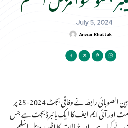
July 5, 2024
Anwar Khattak
وزیر اعلیٰ خیبر پختونخوا کے مشیر برائے خزانہ مزمل اسلم و بین الصوبائی رابطہ نے وفاقی بجٹ 2024-25 پر
یتے ہوئے کہا ہے کہ وفاقی بجٹ 2024-25 حکومت اور آئی ایم ایف کا ایک ہائبرڈ بجٹ ہے جس
مت نے کیا ہے۔ ان خیالات کا اظہار مزمل اسلم