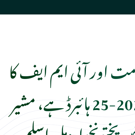
مت اور آئی ایم ایف کا
بجٹ 2024-25 ہائبرڈ ہے، مشیر
یبرپختونخوا مزمل اسلم