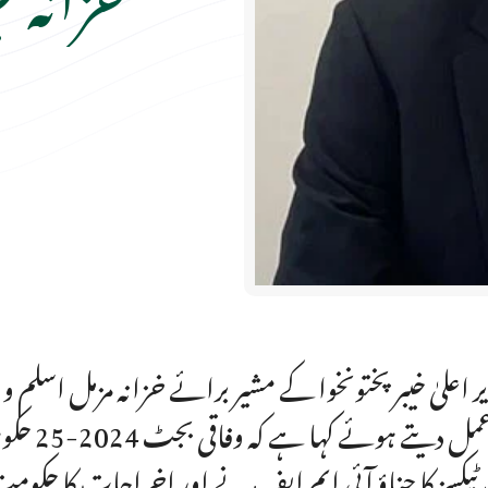
ردعمل د
 ٹیکسز کا چناؤ آئی ایم ایف نے اور اخراجات کا حکو