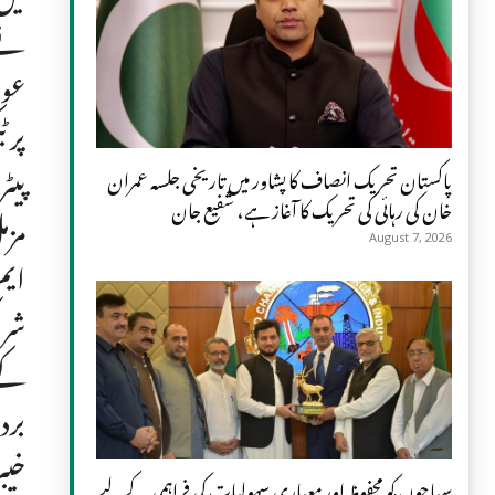
نے 
عوا
پر 
پیٹ
پاکستان تحریک انصاف کا پشاور میں تاریخی جلسہ عمران
خان کی رہائی کی تحریک کا آغاز ہے، شفیع جان
مزم
August 7, 2026
شرا
کے 
برد
خیب
سیاحوں کو محفوظ اور معیاری سہولیات کی فراہمی کے لیے