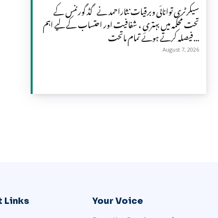
سیکرٹری توانائی وبرقیات نثاراحمد نے گڈ گورننس کے
تحت محکمہ میں بہتری ، شفافیت اور احتساب کے لیے اہم
فیصلہ کرتے ہوئے تمام ماتحت...
August 7, 2026
 Links
Your Voice