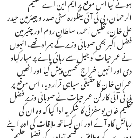
ہوئے کیا اس موقع پر ایم این اے سلیم
الرحمان، پی ٹی آئی مینگورہ سٹی صدر و چیئرمین حیدر
علی خان، خلیل احمد، سلطان روم اور چئیرمین
فضل اکبر بھی صوبائی وزیر کے ہمراہ تھے، انہوں
نے عمر حیات کو جیل سے رہائی پانے پر مبارکباد
دی اور انہیں خراج تحسین پیش کیا اور انھیں
عمران خان کا حقیقی سپاہی قرار دیا، اس موقع پر
پی ٹی آئی کارکن عمر حیات نے صوبائی وزیر فضل
حکیم خان یوسفزئی کا شکریہ ادا کیا کہ وہ ان کی
رہائش گاہ آئے اور ان کیساتھ ملاقات کی اور اپنے
وعدے کے مطابق ہر قسم تعاون کی فضل حکیم