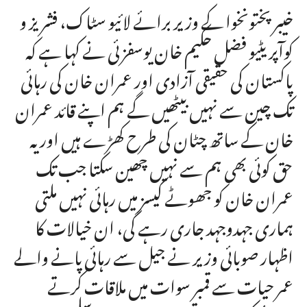
خیبرپختونخوا کے وزیر برائے لائیو سٹاک، فشریز و
کوآپریٹیو فضل حکیم خان یوسفزئی نے کہا ہے کہ
پاکستان کی حقیقی آزادی اور عمران خان کی رہائی
تک چین سے نہیں بیٹھیں گے ہم اپنے قائد عمران
خان کے ساتھ چٹان کی طرح کھڑے ہیں اور یہ
حق کوئی بھی ہم سے نہیں چھین سکتا جب تک
عمران خان کو جھوٹے کیسز میں رہائی نہیں ملتی
ہماری جہدوجہد جاری رہے گی، ان خیالات کا
اظہار صوبائی وزیر نے جیل سے رہائی پانے والے
عمر حیات سے قمبر سوات میں ملاقات کرتے