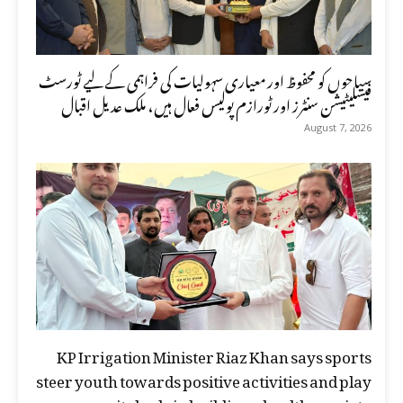
سیاحوں کو محفوظ اور معیاری سہولیات کی فراہمی کے لیے ٹورسٹ
فیسلیٹیشن سنٹرز اور ٹورازم پولیس فعال ہیں، ملک عدیل اقبال
August 7, 2026
KP Irrigation Minister Riaz Khan says sports
steer youth towards positive activities and play
a vital role in building a healthy society