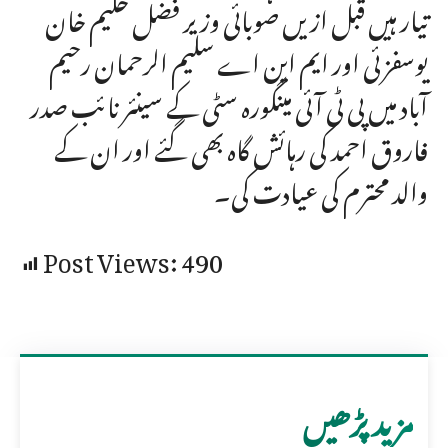
تیار ہیں قبل ازیں صوبائی وزیر فضل حکیم خان
یوسفزئی اور ایم این اے سلیم الرحمان رحیم
آباد میں پی ٹی آئی مینگورہ سٹی کے سینئر نائب صدر
فاروق احمد کی رہائش گاہ بھی گئے اور ان کے
والد محترم کی عیادت کی۔
Post Views:
490
مزید پڑھیں