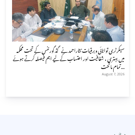
سیکرٹری توانائی وبرقیات نثاراحمد نے گڈ گورننس کے تحت محکمہ
میں بہتری ، شفافیت اور احتساب کے لیے اہم فیصلہ کرتے ہوئے
تمام ماتحت...
August 7, 2026