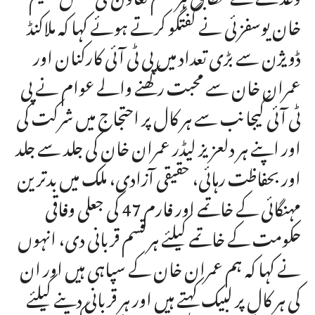
خان یوسفزئی نے گفتگو کرتے ہوئے کہا کہ ملاکنڈ
ڈویژن سے بڑی تعداد میں پی ٹی آئی کارکنان اور
عمران خان سے محبت رکھنے والے عوام نے پی
ٹی آئی کیجانب سے ہر کال پر احتجاج میں شرکت کی
اور اپنے ہر دلعزیز لیڈر عمران خان کی جلد سے جلد
اور بحفاظت رہائی، حقیقی آزادی، ملک میں بدترین
مہنگائی کے خاتمے اور فارم 47 کی جعلی وفاقی
حکومت کے خاتمے کیلئے ہر قسم قربانی دی، انہوں
نے کہا کہ ہم عمران خان کے سپاہی ہیں اور ان
کی ہر کال پر لبیک کہتے ہیں اور ہر قربانی دینے کیلئے