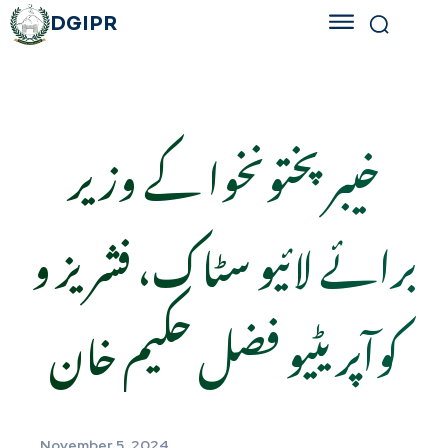
DGIPR
خیبرپختونخوا کے وزیر
برائے لائیو سٹاک، فشریز و
کوآپریٹیو فضل حکیم خان
November 5, 2024