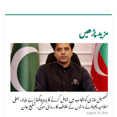
مزید پڑھیں
تحصیل غازی کو پنجاب میں شامل کرنے کا پروپیگنڈا بے بنیاد، جعلی
اعلامیہ پھیلانے والوں کے خلاف کارروائی ہوگی، شفیع جان
August 10, 2026