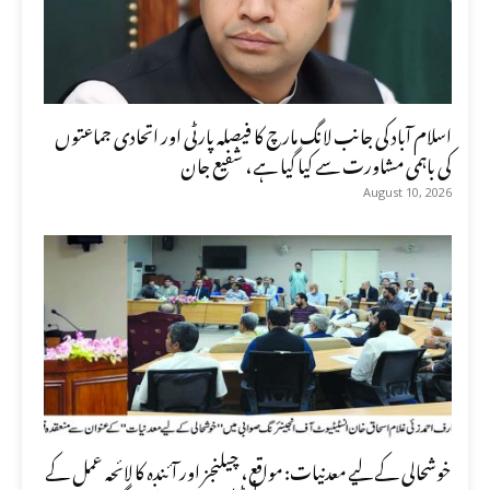
اسلام آباد کی جانب لانگ مارچ کا فیصلہ پارٹی اور اتحادی جماعتوں
کی باہمی مشاورت سے کیا گیا ہے، شفیع جان
August 10, 2026
خوشحالی کے لیے معدنیات: مواقع، چیلنجز اور آئندہ کا لائحہ عمل کے