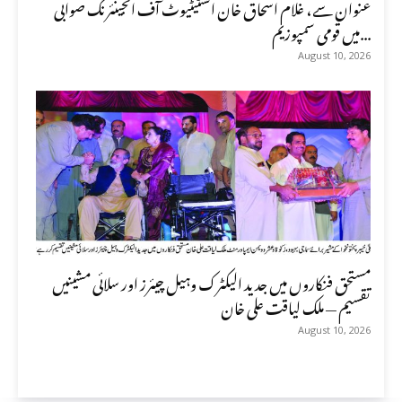
عنوان سے، غلام اسحاق خان انسٹیٹیوٹ آف انجینئرنگ صوابی
میں قومی سمپوزیم...
August 10, 2026
مستحق فنکاروں میں جدید الیکٹرک وہیل چیئرز اور سلائی مشینیں
تقسیم — ملک لیاقت علی خان
August 10, 2026