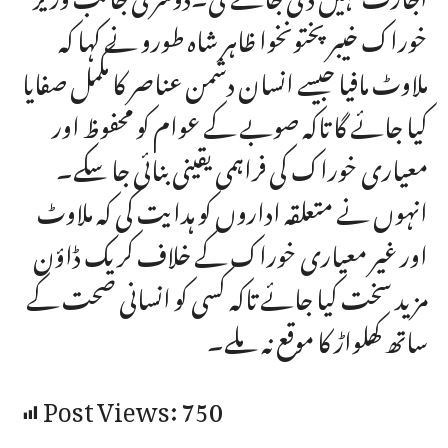
خوراک خیبر پختونخوا ظاہر شاہ طورو نے کہا کہ
ملاوٹ مافیا جیسے انسان دشمن عناصر کا مکمل صفایا
کیا جائے گا تاکہ صوبے کے عوام کو محفوظ اور
معیاری خوراک کی فراہمی یقینی بنائی جا سکے۔
انہوں نے متعلقہ اداروں کو ہدایت کی کہ ملاوٹ
اور غیر معیاری خوراک کے خلاف کریک ڈاؤن
مزید سخت کیا جائے تاکہ کسی کو انسانی صحت کے
ساتھ کھلواڑ کا موقع نہ ملے۔
Post Views:
750