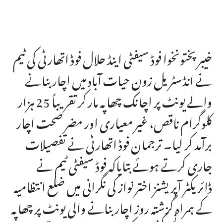
خیبر پختونخوا فوڈ سیفٹی اینڈ حلال فوڈ اتھارٹی کی ٹیم
نے انڈسٹریل زون حیات آباد میں اچار بنانے
والے یونٹ پر اچانک چھاپہ مار کر تقریباً 25 ہزار
کلوگرام ناقص، غیر معیاری اور مضر صحت اچار
برآمد کر لیا۔ ترجمان فوڈ اتھارٹی نے تفصیلات
جاری کرتے ہوئے بتایاکہ فوڈ سیفٹی ٹیم نے
ڈائریکٹر آپریشنز اختر نواز کی نگرانی میں ضلع انتظامیہ
کے ہمراہ گزشتہ روز اچار بنانے والی یونٹ پر چھاپہ