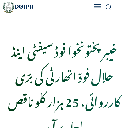
DGIPR
خیبر پختونخوا فوڈ سیفٹی اینڈ
حلال فوڈ اتھارٹی کی بڑی
کارروائی، 25 ہزار کلو ناقص
اچار برآمد