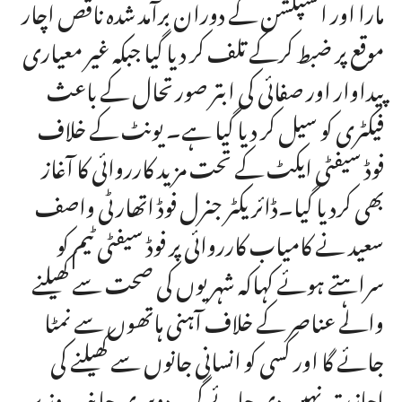
مارا اور انسپکشن کے دوران برآمد شدہ ناقص اچار
موقع پر ضبط کرکے تلف کر دیا گیا جبکہ غیر معیاری
پیداوار اور صفائی کی ابتر صورتحال کے باعث
فیکٹری کو سیل کر دیا گیا ہے۔ یونٹ کے خلاف
فوڈ سیفٹی ایکٹ کے تحت مزید کارروائی کا آغاز
بھی کردیا گیا۔ڈائریکٹر جنرل فوڈ اتھارٹی واصف
سعید نے کامیاب کارروائی پر فوڈ سیفٹی ٹیم کو
سراہتے ہوئے کہاکہ شہریوں کی صحت سے کھیلنے
والے عناصر کے خلاف آہنی ہاتھوں سے نمٹا
جائے گا اور کسی کو انسانی جانوں سے کھیلنے کی
اجازت نہیں دی جائے گی۔دوسری جانب وزیر