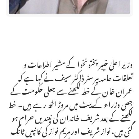
وزیر اعلیٰ خیبر پختونخوا کے مشیر اطلاعات و
تعلقات عامہ بیرسٹر ڈاکٹر سیف نے کہا ہے کہ
عمران خان کے خط لکھنے سے جعلی حکومت کے
جعلی وزراء کے پیٹ میں مروڑ اٹھ رہے ہیں۔ خط
لکھنے کے بعد شریف خاندان کی نیندیں حرام ہو
گئی ہیں، نواز شریف اور مریم نواز کی کانپیں ٹانگ