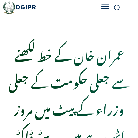
DGIPR
عمران خان کے خط لکھنے
سے جعلی حکومت کے جعلی
وزراء کے پیٹ میں مروڑ
اٹھ رہے ہیں، بیرسٹر ڈاکٹر