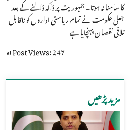
کا سامنا نہ ہوتا۔ جمہوریت پر ڈاکہ ڈالنے کے بعد
جعلی حکومت نے تمام ریاستی اداروں کو ناقابل
تلافی نقصان پہنچایا ہے
Post Views:
247
مزید پڑھیں