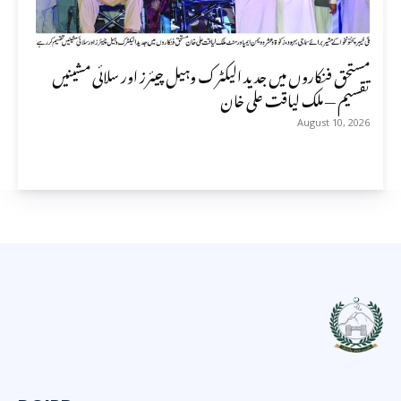
مستحق فنکاروں میں جدید الیکٹرک وہیل چیئرز اور سلائی مشینیں
تقسیم — ملک لیاقت علی خان
August 10, 2026