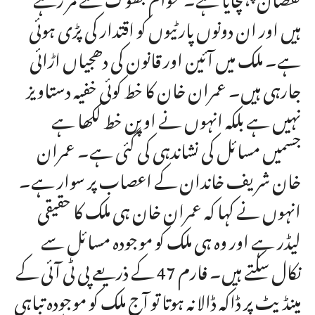
ہیں اور ان دونوں پارٹیوں کو اقتدار کی پڑی ہوئی
ہے۔ ملک میں آئین اور قانون کی دھجیاں اڑائی
جارہی ہیں۔ عمران خان کا خط کوئی خفیہ دستاویز
نہیں ہے بلکہ انہوں نے اوپن خط لکھا ہے
جسمیں مسائل کی نشاندہی کی گئی ہے۔ عمران
خان شریف خاندان کے اعصاب پر سوار ہے۔
انہوں نے کہا کہ عمران خان ہی ملک کا حقیقی
لیڈر ہے اور وہ ہی ملک کو موجودہ مسائل سے
نکال سکتے ہیں۔ فارم 47 کے ذریعے پی ٹی آئی کے
مینڈیٹ پر ڈاکہ ڈالا نہ ہوتا تو آج ملک کو موجودہ تباہی