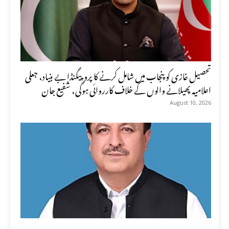
تحصیل غازی کو پنجاب میں شامل کرنے کا پروپیگنڈا بے بنیاد، جعلی
اعلامیہ پھیلانے والوں کے خلاف کارروائی ہوگی، شفیع جان
August 10, 2026