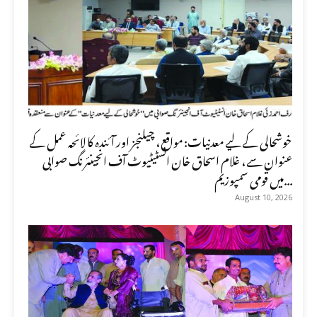
خوشحالی کے لیے معدنیات: مواقع، چیلنجز اور آئندہ کا لائحہ عمل کے
عنوان سے، غلام اسحاق خان انسٹیٹیوٹ آف انجینئرنگ صوابی
میں قومی سمپوزیم...
August 10, 2026