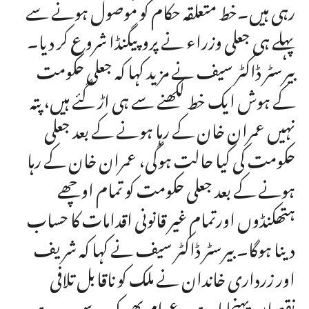
رہی ہیں۔خط متعلقہ حکام کو موصول ہونے سے
پہلے ہی جعلی وزراء نے پروپیگنڈا شروع کر دیا۔
بیرسٹر ڈاکٹر سیف نے مزید کہا کہ جعلی حکومت
کے ہوش ایک خط لکھنے سے ہی اڑ گئے ہیں، پتہ
نہیں عمران خان کے رہا ہونے کے بعد جعلی
حکومت کی کیا حالت ہوگی، عمران خان کے رہا
ہونے کے بعد جعلی حکومت کو تمام اوچھے
ہتھکنڈوں اورتمام غیر قانونی اقدامات کا حساب
دینا ہوگا۔ بیرسٹر ڈاکٹر سیف نے کہا کہ شریف
اور زرداری خاندان نے ملک کو ناقابل تلافی
نقصان پہنچایا ہے۔ عوام بھوک سے مر رہے