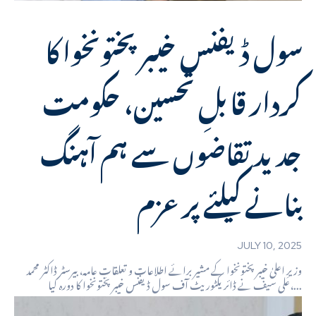
سول ڈیفنس خیبرپختونخوا کا
کردار قابلِ تحسین، حکومت
جدید تقاضوں سے ہم آہنگ
بنانے کیلئے پرعزم
JULY 10, 2025
وزیرِ اعلیٰ خیبرپختونخوا کے مشیر برائے اطلاعات و تعلقاتِ عامہ، بیرسٹر ڈاکٹر محمد
علی سیف نے ڈائریکٹوریٹ آف سول ڈیفنس خیبرپختونخوا کا دورہ کیا،...