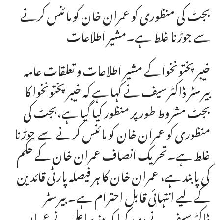
بجٹ کی منظوری کو عمران خان کو مائنس کرنے
سے جوڑنا غلط ہے۔مشیر اطلاعات
خیبر پختونخوا کے مشیر اطلاعات و تعلقات عامہ
بیرسٹر ڈاکٹرسیف نے کہا ہے کہ خیبر پختونخوا کا
بجٹ مشروط طور پر منظور کیا گیا ہے،بجٹ کی
منظوری کو عمران خان کو مائنس کرنے سے جوڑنا
غلط ہے۔تحریک انصاف عمران خان کے حکم
کی پابند ہے، عمران خان کا ہر فیصلہ پارٹی قائدین
کے لیے انتہائی قابلِ احترام ہے۔ بیرسٹر
ڈاکٹرسیف نے مزید کہا کہ وزیراعلیٰ نے عمران