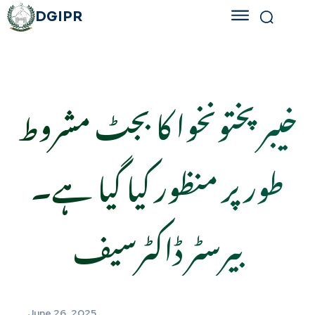
DGIPR
خیبر پختونخوا کا بجٹ مشروط
طور پر منظور کیا گیا ہے۔
بیرسٹر ڈاکٹرسیف
June 26, 2025