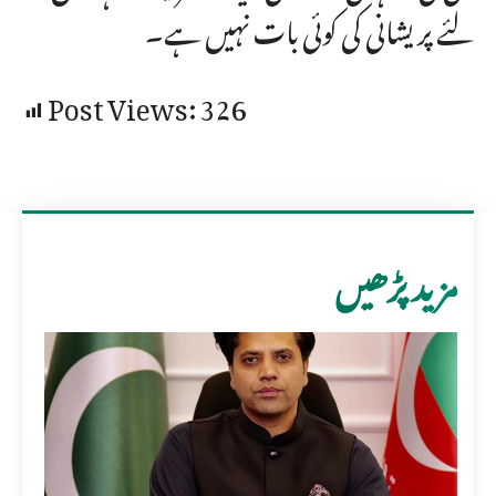
لئے پریشانی کی کوئی بات نہیں ہے۔
Post Views:
326
مزید پڑھیں