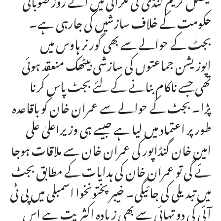
حکومت کے خلاف سازشیں کی جارہی ہے۔
بجٹ کے حوالے سے بھی گورنر ہاوس میں
اپوزیشن جماعتوں کی سازشی بیٹھک منعقد ہوئی
تھی جسے ناکام بنانے کے لئے بجٹ پاس کرنا
پڑا۔ بجٹ کے حوالے سے عمران خان کو باقاعدہ
طور پر اعتماد میں لیا ہے جیسے ہی وزیراعلیٰ علی
امین خان گنڈاپور کی عمران خان سے ملاقات ہوجا
ئے گی تو عمران خان کی ہدایات کے مطابق بجٹ
میں تبدیلی کی جائیگی۔ خیبر پختونخوا اسمبلی میں پی ٹی
آئی کی دو تہائی سے بھی زیادہ اکثریت ہے اس