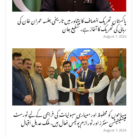
پاکستان تحریک انصاف کا پشاور میں تاریخی جلسہ عمران خان کی
رہائی کی تحریک کا آغاز ہے، شفیع جان
August 7, 2026
سیاحوں کو محفوظ اور معیاری سہولیات کی فراہمی کے لیے ٹورسٹ
فیسلیٹیشن سنٹرز اور ٹورازم پولیس فعال ہیں، ملک عدیل اقبال
August 7, 2026