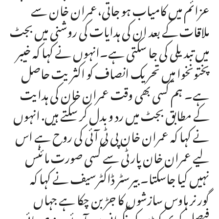
عزائم میں کامیاب ہو جاتی،عمران خان سے
ملاقات کے بعد ان کی ہدایات کی روشنی میں بجٹ
میں تبدیلی کی جا سکتی ہے۔انہوں نے کہا کہ خیبر
پختونخوا میں تحریک انصاف کو اکثریت حاصل
ہے۔ ہم کسی بھی وقت عمران خان کی ہدایت
کے مطابق بجٹ میں رد و بدل کر سکتے ہیں. انہوں
نے کہا کہ عمران خان پی ٹی آئی کی روح ہے اس
لیے عمران خان پارٹی سے کسی صورت مائنس
نہیں کیا جاسکتا۔ بیرسٹر ڈاکٹرسیف نے کہا کہ
گورنر ہاوس سازشوں کا جڑ بن چکا ہے جہاں
فیصل کریم کنڈی کی نگرانی میں آئے روز صوبائی