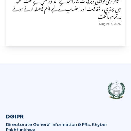
سیکرٹری توانائی وبرقیات نثاراحمد نے گڈ گورننس کے تحت محکمہ
میں بہتری ، شفافیت اور احتساب کے لیے اہم فیصلہ کرتے ہوئے
تمام ماتحت...
August 7, 2026
DGIPR
Directorate General Information & PRs, Khyber
Pakhtunkhwa