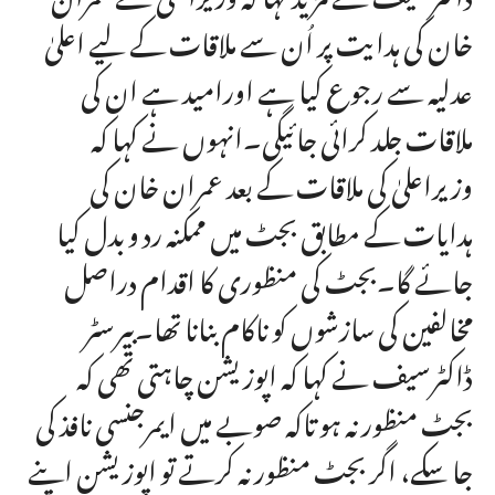
خان کی ہدایت پر اُن سے ملاقات کے لیے اعلیٰ
عدلیہ سے رجوع کیا ہے اورامید ہے ان کی
ملاقات جلد کرائی جائیگی۔انہوں نے کہا کہ
وزیراعلیٰ کی ملاقات کے بعد عمران خان کی
ہدایات کے مطابق بجٹ میں ممکنہ رد و بدل کیا
جائے گا۔بجٹ کی منظوری کا اقدام دراصل
مخالفین کی سازشوں کو ناکام بنانا تھا۔بیرسٹر
ڈاکٹرسیف نے کہا کہ اپوزیشن چاہتی تھی کہ
بجٹ منظور نہ ہو تاکہ صوبے میں ایمرجنسی نافذ کی
جا سکے، اگر بجٹ منظور نہ کرتے تو اپوزیشن اپنے