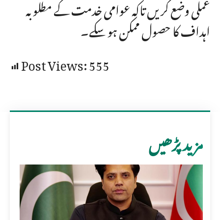
عملی وضع کریں تاکہ عوامی خدمت کے مطلوبہ
اہداف کا حصول ممکن ہو سکے۔
Post Views:
555
مزید پڑھیں