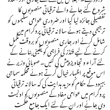
شروع کئے جانے والے ترقیاتی منصوبوں کا
تفصیلی جائزہ لیا گیا اور ضروری عوامی سکیموں کو
ترجیحی دیتے ہوئے سالانہ ترقیاتی پروگرام میں
شامل کرنے اور جاری منصوبوں کو بروقت مکمل
کرنے کے لیے فنڈز کی فراہمی کو یقینی بنانے کے
لئے آراء و تجاویز پیش کی گئیں۔ صوبائی وزیر نے
اس موقع پر اظہار خیال کرتے ہوئے محکمہ سماجی
بہبود کے حکام کو مزید ہدایت کی کہ سالانہ ترقیاتی
پروگرام میں عوامی مفاد کے منصوبوں کو اولیت
دی جائے اور ان کے لئے ایک جامع حکمت