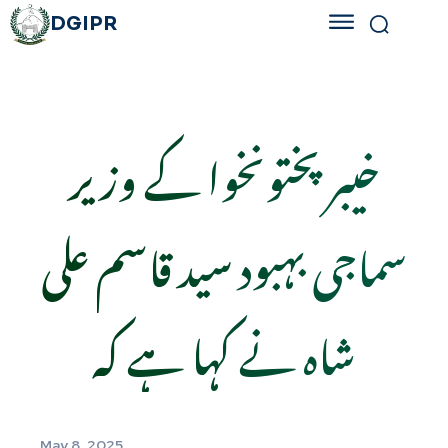
DGIPR
خیبر پختونخوا کے وزیر
سماجی بہبود سید قاسم علی
شاہ نے کہا ہے کہ
May 8, 2025