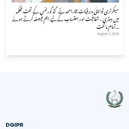
سیکرٹری توانائی وبرقیات نثاراحمد نے گڈ گورننس کے تحت محکمہ
میں بہتری ، شفافیت اور احتساب کے لیے اہم فیصلہ کرتے ہوئے
تمام ماتحت...
August 7, 2026
DGIPR