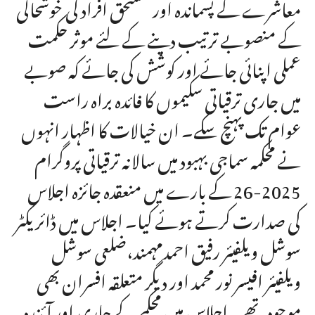
معاشرے کے پسماندہ اور مستحق افراد کی خوشحالی
کے منصوبے ترتیب دینے کے لئے موثر حکمت
عملی اپنائی جائے اور کوشش کی جائے کہ صوبے
میں جاری ترقیاتی سکیموں کا فائدہ براہ راست
عوام تک پہنچ سکے۔ ان خیالات کا اظہار انہوں
نے محکمہ سماجی بہبود میں سالانہ ترقیاتی پروگرام
2025-26 کے بارے میں منعقدہ جائزہ اجلاس
کی صدارت کرتے ہوئے کیا۔ اجلاس میں ڈائریکٹر
سوشل ویلفیئر رفیق احمدمہمند،ضلعی سوشل
ویلفیئر افیسر نور محمد اور دیگر متعلقہ افسران بھی
موجود تھے۔ اجلاس میں محکمے کے جاری اور آئندہ