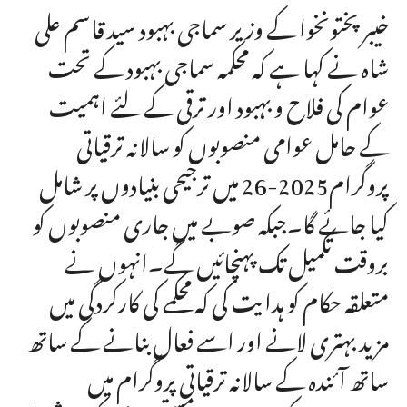
خیبر پختونخوا کے وزیر سماجی بہبود سید قاسم علی
شاہ نے کہا ہے کہ محکمہ سماجی بہبود کے تحت
عوام کی فلاح و بہبود اور ترقی کے لئے اہمیت
کے حامل عوامی منصوبوں کو سالانہ ترقیاتی
پروگرام2025-26 میں ترجیحی بنیادوں پر شامل
کیا جائے گا۔جبکہ صوبے میں جاری منصوبوں کو
بروقت تکمیل تک پہنچائیں گے۔انہوں نے
متعلقہ حکام کو ہدایت کی کہ محکمے کی کارکردگی میں
مزید بہتری لانے اور اسے فعال بنانے کے ساتھ
ساتھ آئندہ کے سالانہ ترقیاتی پروگرام میں