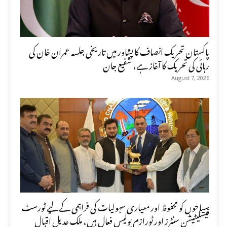
پاکستان تحریک انصاف کا پشاور میں تاریخی جلسہ عمران خان کی
رہائی کی تحریک کا آغاز ہے، شفیع جان
August 7, 2026
سیاحوں کو محفوظ اور معیاری سہولیات کی فراہمی کے لیے ٹورسٹ
فیسلیٹیشن سنٹرز اور ٹورازم پولیس فعال ہیں، ملک عدیل اقبال