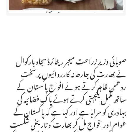
صوبائی وزیر زراعت میجر ریٹائرڈ سجاد بارکوال
نے بھارت کی جارحانہ کارروائیوں پر سخت
ردعمل ظاہر کرتے ہوئے افواج پاکستان کے
ساتھ مکمل یکجہتی کرتے ہوئے پاک فضائیہ کی
بہادری کو سراہا ہے اور کہا ہے کہ پاکستان کے
عوام اور افواج مل کر بھارت کو تاریخی شکست