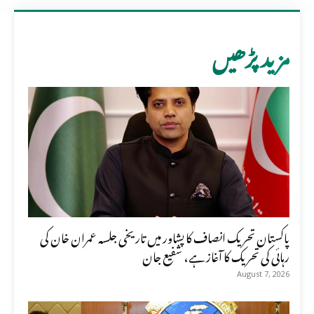
مزید پڑھیں
پاکستان تحریک انصاف کا پشاور میں تاریخی جلسہ عمران خان کی
رہائی کی تحریک کا آغاز ہے، شفیع جان
August 7, 2026