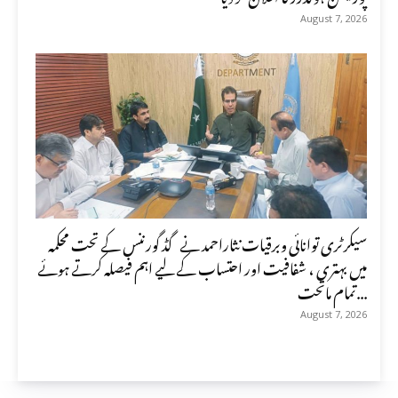
August 7, 2026
سیکرٹری توانائی وبرقیات نثاراحمد نے گڈ گورننس کے تحت محکمہ
میں بہتری ، شفافیت اور احتساب کے لیے اہم فیصلہ کرتے ہوئے
تمام ماتحت...
August 7, 2026