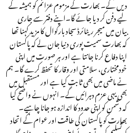
دیں گے۔ بھارت کے مزموم عزائم کو ہمیشہ کے
لیے دفن کر دیا جائے گا۔اپنے دفتر سے جاری
بیان میں میجر ریٹائرڈ سجاد بارکوال کا مزید کہنا تھا
کہ بھارت سمیت پوری دنیا جان لے کہ پاکستان
اپنا دفاع کرنا جانتا ہے اور ہر صورت میں اپنی
خودمختاری، سلامتی اور وقار کا تحفظ کرے گا۔ ہم
نے ماضی میں بھی ثابت کیا ہے اور مستقبل میں
بھی یہی عزم دہرائیں گے۔ انہوں نے واضح کیا
کہ دشمن کو اپنی حدود کا اندازہ ہو جانا چاہیے۔
بھارت کو پاکستان کی طاقت اور عوام کے اتحاد
کو تسلیم کرتے ہوئے اپنی حدوں میں رہنا ہوگا۔