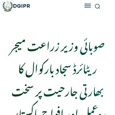
DGIPR
صوبائی وزیر زراعت میجر
ریٹائرڈ سجاد بارکوال کا
بھارتی جارحیت پر سخت
ردعمل اور افواج پاکستان