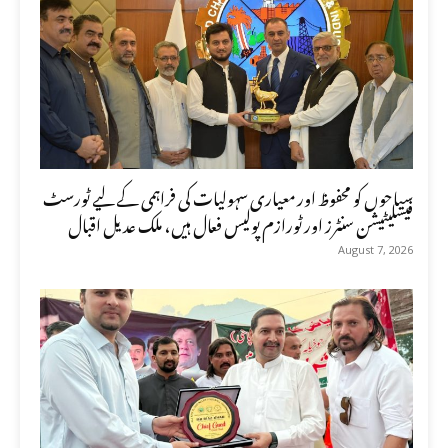
سیاحوں کو محفوظ اور معیاری سہولیات کی فراہمی کے لیے ٹورسٹ
فیسلیٹیشن سنٹرز اور ٹورازم پولیس فعال ہیں، ملک عدیل اقبال
August 7, 2026