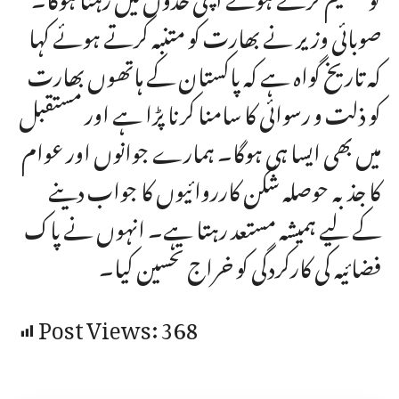
صوبائی وزیر نے بھارت کو متنبہ کرتے ہوئے کہا
کہ تاریخ گواہ ہے کہ پاکستان کے ہاتھوں بھارت
کو ذلت و رسوائی کا سامنا کرنا پڑا ہے اور مستقبل
میں بھی ایسا ہی ہوگا۔ ہمارے جوانوں اور عوام
کا جذبہ حوصلہ شکن کارروائیوں کا جواب دینے
کے لیے ہمیشہ مستعد رہتا ہے۔ انہوں نے پاک
فضائیہ کی کارکردگی کو خراج تحسین کیا۔
Post Views:
368