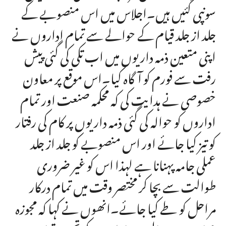
سونپی گئیں ہیں۔اجلاس میں اس منصوبے کے
جلد از جلد قیام کے حوالے سے تمام اداروں نے
اپنی متعین ذمہ داریوں میں اب تکی کی گئی پیش
رفت سے فورم کو آگاہ کیا۔اس موقع پر معاون
خصوصی نے ہدایت کی کہ محکمہ صنعت اور تمام
اداروں کو حوالہ کی گئی ذمہ داریوں پر کام کی رفتار
کو تیز کیا جائے اور اس منصوبے کو جلد از جلد
عملی جامہ پہنانا ہے لہذا اس کو غیر ضروری
طوالت سے بچا کر مختصر وقت میں تمام درکار
مراحل کو طے کیا جائے۔انھوں نے کہا کہ مجوزہ