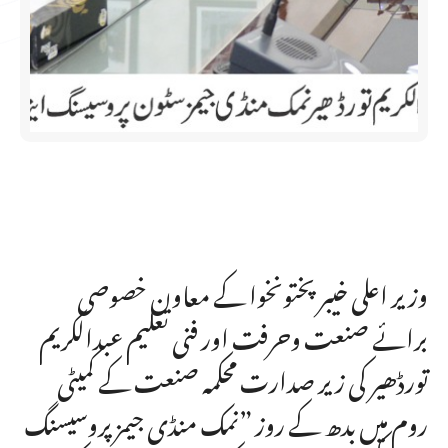
وزیر اعلی خیبر پختونخوا کے معاون خصوصی
برائے صنعت وحرفت اور فنی تعلیم عبدالکریم
تورڈھیر کی زیر صدارت محکمہ صنعت کے کمیٹی
روم میں بدھ کے روز ”نمک منڈی جیمز پروسیسنگ