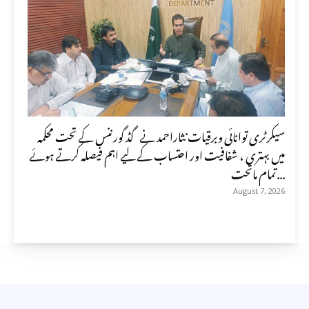
سیکرٹری توانائی وبرقیات نثاراحمد نے گڈ گورننس کے تحت محکمہ
میں بہتری ، شفافیت اور احتساب کے لیے اہم فیصلہ کرتے ہوئے
تمام ماتحت...
August 7, 2026