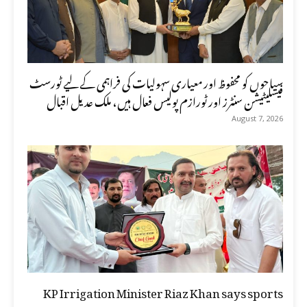
سیاحوں کو محفوظ اور معیاری سہولیات کی فراہمی کے لیے ٹورسٹ
فیسلیٹیشن سنٹرز اور ٹورازم پولیس فعال ہیں، ملک عدیل اقبال
August 7, 2026
KP Irrigation Minister Riaz Khan says sports