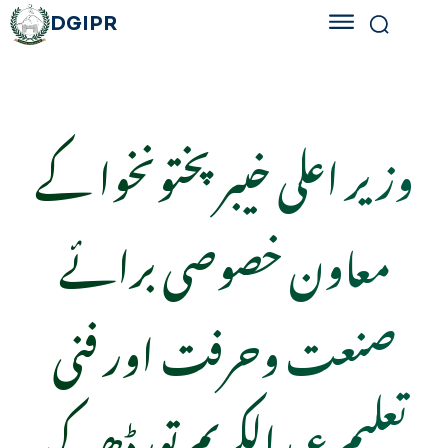
DGIPR
وزیر اعلی خیبر پختونخوا کے
معاون خصوصی برائے
صنعت وحرفت اور فنی
تعلیم عبدالکریم تورڈھیر کی