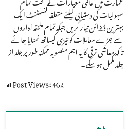
عمارت میں عالمی معیارات کے تحت تمام
سہولیات کی دستیابی کیلئے متعلقہ کنسلٹنٹ ایک
بہترین ڈیزائن تیار کریں جبکہ تمام ملحقہ اداروں
سے جڑے معاملات کو تیزی کیساتھ نمٹایا جائے
تاکہ معاشی ترقی کا یہ اہم منصوبہ ممکنہ طور پر جلد از
جلد مکمل ہو سکے۔
Post Views:
462
مزید پڑھیں