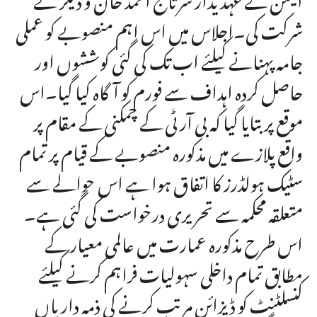
شرکت کی۔اجلاس میں اس اہم منصوبے کو عملی
جامہ پہنانے کیلئے اب تک کی گئی کوششوں اور
حاصل کردہ اہداف سے فورم کو آگاہ کیا گیا۔اس
موقع پر بتایا گیا کہ بی آر ٹی کے چمکنی کے مقام پر
واقع پلازے میں مذکورہ منصوبے کے قیام پر تمام
سٹیک ہولڈرز کا اتفاق ہوا ہے اس حوالے سے
متعلقہ محکمہ سے تحریری درخواست کی گئی ہے۔
اس طرح مذکورہ عمارت میں عالمی معیار کے
مطابق تمام داخلی سہولیات فراہم کرنے کیلئے
کنسلٹنٹ کو ڈیزائن مرتب کرنے کی ذمہ داریاں