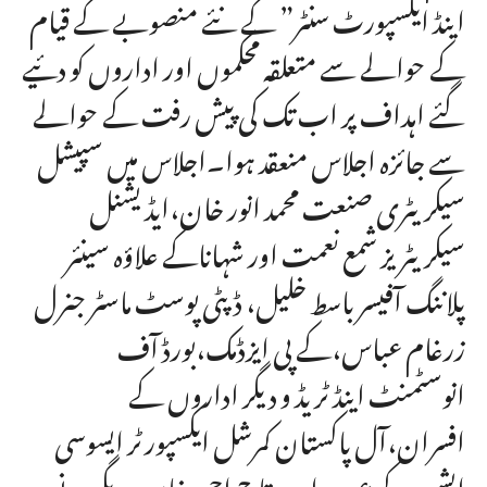
اینڈ ایکسپورٹ سنٹر” کے نئے منصوبے کے قیام
کے حوالے سے متعلقہ محکموں اور اداروں کو دئیے
گئے اہداف پر اب تک کی پیش رفت کے حوالے
سے جائزہ اجلاس منعقد ہوا۔اجلاس میں سپیشل
سیکریٹری صنعت محمد انور خان،ایڈیشنل
سیکریٹریز شمع نعمت اور شہاناکے علاؤہ سینئر
پلاننگ آفیسر باسط خلیل، ڈپٹی پوسٹ ماسٹر جنرل
زرغام عباس،کے پی ایزڈمک،بورڈ آف
انوسٹمنٹ اینڈ ٹریڈ و دیگر اداروں کے
افسران،آل پاکستان کمرشل ایکسپورٹر ایسوسی
ایشن کے عہدیدار سرتاج احمد خان و دیگر نے