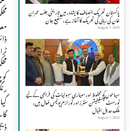
محک
پاکستان تحریک انصاف کا پشاور میں تاریخی جلسہ عمران
خان کی رہائی کی تحریک کا آغاز ہے، شفیع جان
معا
August 7, 2026
ڈائ
ٹرا
محک
کو 
رنگ
سیاحوں کو محفوظ اور معیاری سہولیات کی فراہمی کے لیے
گیا
ٹورسٹ فیسلیٹیشن سنٹرز اور ٹورازم پولیس فعال ہیں،
ملک عدیل اقبال
گا۔
August 7, 2026
ڈیج