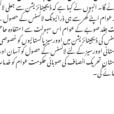
ے گا۔ انہوں نے کہا ہے کہ ڈیجیٹائز یشن سے جعلی لائس
 عوام اپنے گھر سے ہی ڈرائیونگ لائسنس کے حصول کے
 جلد صوبے کے عوام اس سہولت سے استفادہ حاصل 
سنس کی ڈیجیٹائز یشن میں اوورسیز پاکستانیوں کو خص
ستانی اوورسیز کے لئے لائسنس کے حصول کو آسان اور ک
ستان تحریک انصاف کی صوبائی حکومت عوام کو خدمات
ائے گی۔