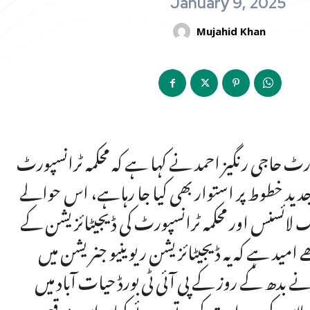
January 9, 2025
Mujahid Khan
ٹ حاجی رنگیز احمد نے کہا ہے کہ محکمہ ٹرانسپورٹ
و جدید خطوط پر استوار بھی کیا جا رہاہے، اس حوالے
گ لائسنس اور محکمہ ٹرانسپورٹ کی ڈیجیٹائز یشن کے
امید ہے کہ یہ ڈیجیٹائز یشن ریوینیو جنریشن میں
بدھ کے روز کے پی آئی ٹی بورڈ حیات آباد میں
 اجلاس کی صدارت کرتے ہوئے کیا۔ اس موقع پر