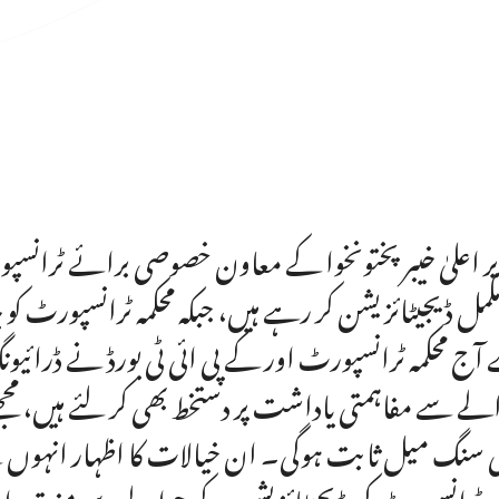
ر اعلیٰ خیبرپختونخوا کے معاون خصوصی برائے ٹرانسپور
مکمل ڈیجیٹائزیشن کر رہے ہیں، جبکہ محکمہ ٹرانسپورٹ ک
آج محکمہ ٹرانسپورٹ اور کے پی ائی ٹی بورڈ نے ڈرائیون
لے سے مفاہمتی یاداشت پر دستخط بھی کر لئے ہیں، مجھے 
 سنگ میل ثابت ہوگی۔ ان خیالات کا اظہار انہوں نے 
مہ ٹرانسپورٹ کی ڈیجیٹائز یشن کے حوالے سے منعقدہ