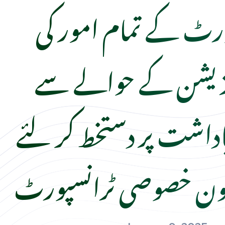
ورٹ کے تمام امور کی
ئز یشن کے حوالے سے
اداشت پر دستخط کر لئے
ون خصوصی ٹرانسپورٹ