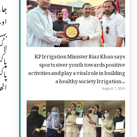
جائ
اور
بہت
لائ
KP Irrigation Minister Riaz Khan says
پاک
sports steer youth towards positive
پاک
activities and play a vital role in building
a healthy society Irrigation...
اٹھ
August 7, 2026