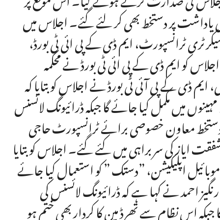
تی یاداشت پر دستخط بھی کر لئے گئے۔ اجلاس میں
کرٹری ٹرانسپورٹ، ایم ڈی کے پی ائی ٹی بورڈ،
جلاس کو ایم ڈی کے پی ائی ٹی بورڈ نے محکمہ
ایم ڈی کے پی آئی ٹی بورڈ نے اجلاس کو بتایا کہ
مہینوں میں مکمل کیا جائے گا جبکہ ڈرائیونگ لائسنس
 کے دستخط معاون خصوصی برائے ٹرانسپورٹ حاجی
فقت ایاز کی سربراہی میں کئے گئے۔ اجلاس کو بتایا
بائیل اپلیکیشن، ”دستک ” کو استعمال کیا جائے
یز احمد نے کہا ہے کہ ڈرائیونگ لائسنس کی
بکہ اس نظام سے تھرڈ مین کا کردار بھی ختم ہو