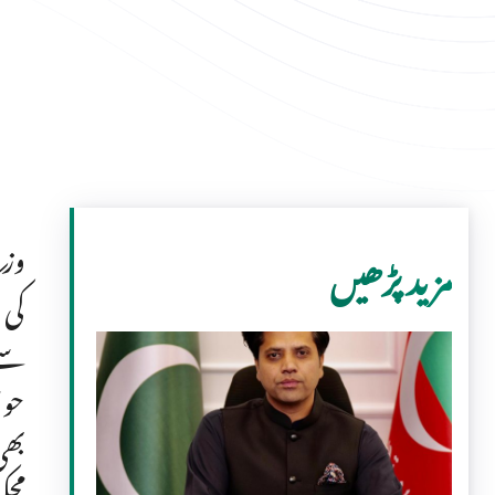
وزی
مزید پڑھیں
کی 
سے 
حوا
بھی
محک