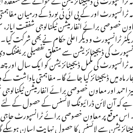
مہ ٹرانسپورٹ اور کے پی ائی ٹی بورڈ کے درمیان مفاہم
ون خصوصی برائے انفارمیشن ٹیکنالوجی شفقت ایاز، سی
ریکٹر ٹرانسپورٹ و دیگر اعلیٰ حکام نے بھی شرکت کیا۔ ا
نسپورٹ کی ڈیجیٹائز یشن سے متعلق تفصیلی بریفننگ دی، 
مہ ٹرانسپورٹ کی مکمل ڈیجیٹائز یشن کو ایک سال اور چھ 
چار ماہ میں ڈیجیٹائز کیا جائے گا۔ مفاہمتی یاداشت
یز احمد اور معاون خصوصی برائے انفارمیشن ٹیکنالوجی ش
 ہے کہ آن لائن ڈرائیونگ لائسنس کے حصول کے لئے مو
 اس موقع پر معاون خصوصی برائے ٹرانسپورٹ حاجی رنگ
یٹائز یشن سے لائسنس کا حصول نہایت اسان ہوسکے گا ج