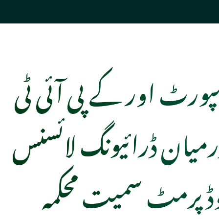
نسپورٹ اور کے پی آئی ٹی
رمیان ڈرائیونگ لائسنس
ڈ پرمٹ سمیت محکمہ