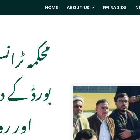
HOME
ABOUT US
FM RADIOS
N
محکمہ ٹرا
بورڈ کے د
اور رو