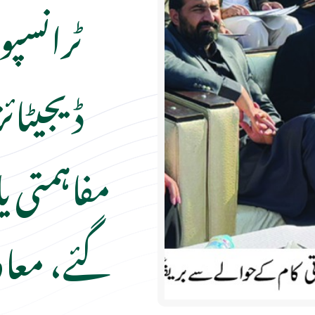
ٹرانسپ
ڈیجیٹا
مفاہمتی ی
گئے، معا