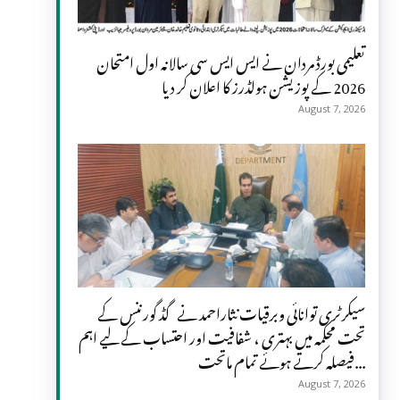
تعلیمی بورڈ مردان نے ایس ایس سی سالانہ اول امتحان
2026 کے پوزیشن ہولڈرز کا اعلان کر دیا
August 7, 2026
سیکرٹری توانائی وبرقیات نثاراحمد نے گڈ گورننس کے
تحت محکمہ میں بہتری ، شفافیت اور احتساب کے لیے اہم
فیصلہ کرتے ہوئے تمام ماتحت...
August 7, 2026