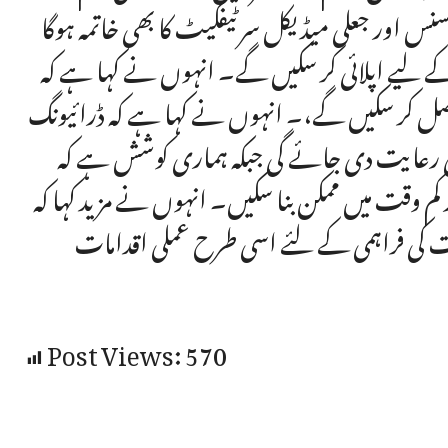
نس اور جعلی میڈیکل سرٹیفکیٹ کا بھی خاتمہ ہوگا
 لیے اپلائی کر سکیں گے۔ انہوں نے کہا ہے کہ
کر سکیں گے،۔ انہوں نے کہا ہے کہ ڈرائیونگ
وصی رعایت دی جائے گی جبکہ ہماری کوشش ہے کہ
م وقت میں ممکن بنا سکیں۔ انہوں نے مزید کہا کہ
 کی فراہمی کے لئے اسی طرح عملی اقدامات
Post Views:
570