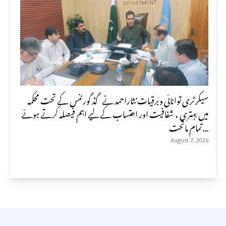
سیکرٹری توانائی وبرقیات نثاراحمد نے گڈ گورننس کے تحت محکمہ
میں بہتری ، شفافیت اور احتساب کے لیے اہم فیصلہ کرتے ہوئے
تمام ماتحت...
August 7, 2026