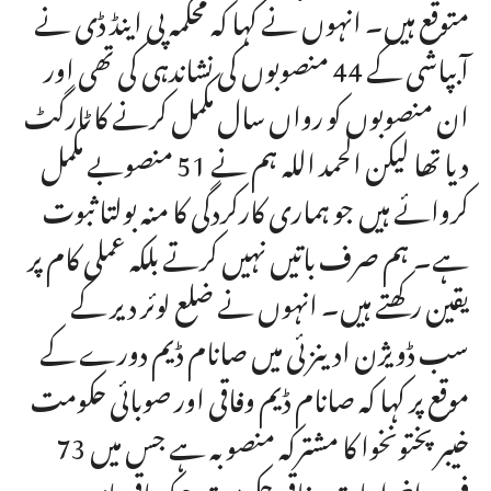
متوقع ہیں۔ انہوں نے کہا کہ محکمہ پی اینڈ ڈی نے
آبپاشی کے 44 منصوبوں کی نشاندہی کی تھی اور
ان منصوبوں کو رواں سال مکمل کرنے کا ٹارگٹ
دیا تھا لیکن الحمد اللہ ہم نے 51 منصوبے مکمل
کروائے ہیں جو ہماری کارکردگی کا منہ بولتا ثبوت
ہے۔ ہم صرف باتیں نہیں کرتے بلکہ عملی کام پر
یقین رکھتے ہیں۔ انہوں نے ضلع لوئر دیر کے
سب ڈویژن ادینزئی میں صانام ڈیم دورے کے
موقع پر کہا کہ صانام ڈیم وفاقی اور صوبائی حکومت
خیبر پختونخوا کا مشترکہ منصوبہ ہے جس میں 73
فیصد اخراجات وفاقی حکومت جبکہ باقی ماندہ