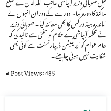
قبل صوبائی وزیر آبپاشی عاقب اللہ خان نے ضلع
ملاکنڈ کا دورہ کیا۔ دورے کے دوران انہوں نے
اماندرہ ہیڈ ورکس کا بھی معائنہ کیا۔ صوبائی وزیر
نے محکمہ آبپاشی کے حکام کو سختی سے تاکید کی کہ
عام عوام کو ایریگیشن ڈیپارٹمنٹ سے کوئی بھی
شکایت نہیں ہونی چاہیئے۔
Post Views:
485