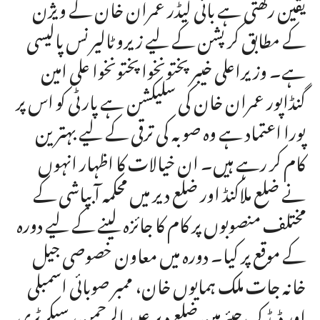
یقین رکھتی ہے بانی لیڈر عمران خان کے ویژن
کے مطابق کرپشن کے لیے زیرو ٹالیرنس پالیسی
ہے۔ وزیراعلی خیبرپختونخوا پختونخوا علی امین
گنڈاپور عمران خان کی سلیکشن ہے پارٹی کو اس پر
پورا اعتماد ہے وہ صوبہ کی ترقی کے لیے بہترین
کام کر رہے ہیں۔ ان خیالات کا اظہار انہوں
نے ضلع ملاکنڈ اور ضلع دیر میں محکمہ آبپاشی کے
مختلف منصوبوں پر کام کا جائزہ لینے کے لیے دورہ
کے موقع پر کیا۔ دورہ میں معاون خصوصی جیل
خانہ جات ملک ہمایوں خان، ممبر صوبائی اسمبلی
اور ڈیڈک چیئرمین ضلع دیر عبید الرحمن، سیکرٹری