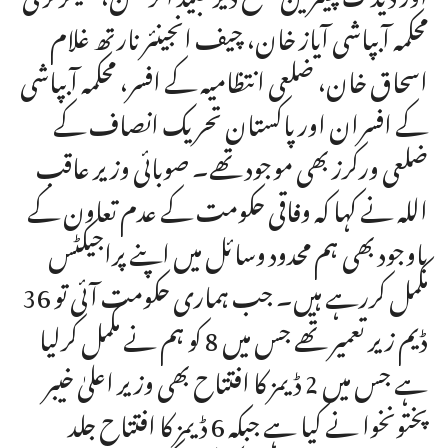
محکمہ آبپاشی آیاز خان، چیف انجینئر نارتھ غلام
اسحاق خان، ضلعی انتظامیہ کے افسر، محکمہ آبپاشی
کے افسران اور پاکستان تحریک انصاف کے
ضلعی ورکرز بھی موجود تھے۔ صوبائی وزیر عاقب
اللہ نے کہا کہ وفاقی حکومت کے عدم تعاون کے
باوجود بھی ہم محدود وسائل میں اپنے پراجیکٹس
مکمل کررہے ہیں۔ جب ہماری حکومت آئی تو 36
ڈیم زیر تعمیر تھے جس میں 8 کو ہم نے مکمل کرلیا
ہے جس میں 2 ڈیمز کا افتتاح بھی وزیر اعلیٰ خیبر
پختونخوا نے کیا ہے جبکہ 6 ڈیمز کا افتتاح جلد