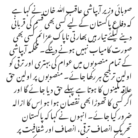
صوبائی وزیر آبپاشی عاقب اللّٰہ خان نے کہا ہے
کہ دفاع پاکستان کے لیے کسی بھی قسم کی قربانی
دینے کیلئے تیار ہیں بھارتی ناپاک عزائم کسی بھی
صورت کامیاب نہیں ہونے دینگے۔ محکمہ آبپاشی
کے تمام منصوبوں میں عوام کی بہتری اور ترقی کو
اولین ترجیح ہر رکھا جائے۔ منصوبوں پر اولین حق
علاقہ مکینوں کا ہوتا ہے پہلے حق دیا جائے گا اور
اگر کسی کا تھوڑا بھی نقصان ہوا ہو اس کا ازالہ
ضرور کیا جائے۔ انہوں نے کہا کہ پاکستان
تحریک انصاف ترقی، انصاف اور شفافیت پر