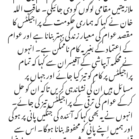
ملازمیتیں مقامی لوگوں کو دی جائیگی۔ عاقب اللہ
خان نے کہا کہ ہماری حکومت کے پراجیکٹس کا
مقصد عوام کی معیار زندگی بہتر بنانا ہے اور عوام
کے اعتماد کے بغیر یہ کام ناممکن ہے۔ انہوں
نے محکمہ آبپاشی کے آفیسران سے کہا کہ تمام
پراجیکٹس پر کام کو تیز کیا جائے اور جہاں پر
مسائل ہیں ان کی نشاندہی کریں تاکہ ان کو حل
کرکے عوام کی ترقی کے پراجیکٹس تیز کی جائے۔
انہوں نے یہ بھی کہا کہ آئندہ کی جنگیں پانی پر ہوگی
اور ہمیں اپنے پانی کو محفوظ بنانا ہوگا۔ اس سے