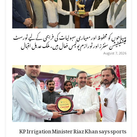
سیاحوں کو محفوظ اور معیاری سہولیات کی فراہمی کے لیے ٹورسٹ
فیسلیٹیشن سنٹرز اور ٹورازم پولیس فعال ہیں، ملک عدیل اقبال
August 7, 2026
KP Irrigation Minister Riaz Khan says sports