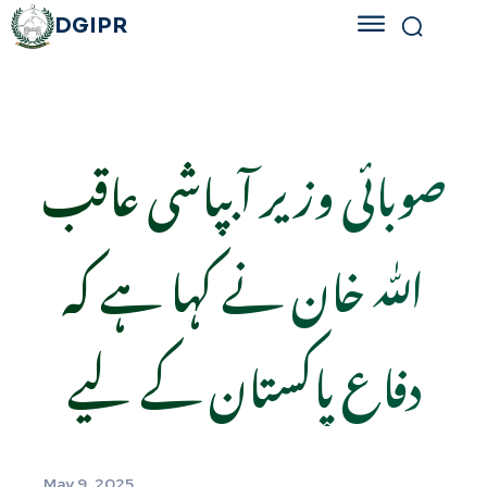
DGIPR
صوبائی وزیر آبپاشی عاقب
اللّٰہ خان نے کہا ہے کہ
دفاع پاکستان کے لیے
May 9, 2025