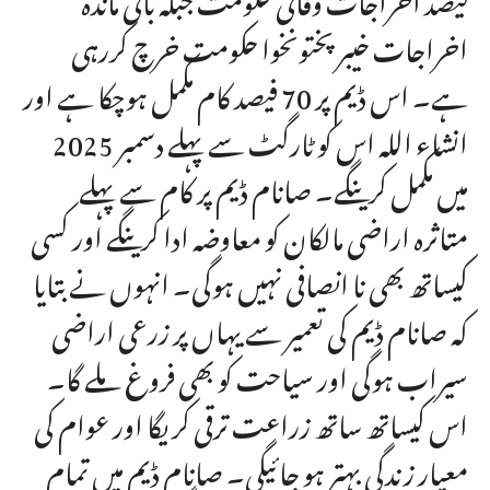
اخراجات خیبر پختونخوا حکومت خرچ کررہی
ہے۔ اس ڈیم پر 70 فیصد کام مکمل ہوچکا ہے اور
انشاء اللہ اس کو ٹارگٹ سے پہلے دسمبر 2025
میں مکمل کرینگے۔ صانام ڈیم پر کام سے پہلے
متاثرہ اراضی مالکان کو معاوضہ ادا کرینگے اور کسی
کیساتھ بھی نا انصافی نہیں ہوگی۔ انہوں نے بتایا
کہ صانام ڈیم کی تعمیر سے یہاں پر زرعی اراضی
سیراب ہوگی اور سیاحت کو بھی فروغ ملے گا۔
اس کیساتھ ساتھ زراعت ترقی کریگا اور عوام کی
معیار زندگی بہتر ہو جائیگی۔ صانام ڈیم میں تمام