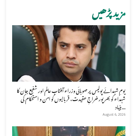
مزید پڑھیں
یومِ شہدائے پولیس پر صوبائی وزراء آفتاب عالم اور شفیع جان کا
شہداء کو بھرپور خراجِ عقیدت، قربانیوں کو امن و استحکام کی
بنیاد...
August 6, 2026