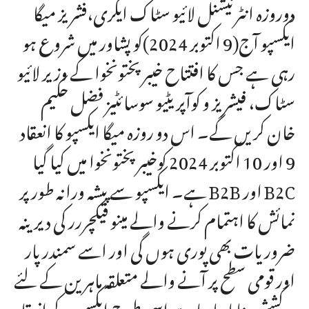
دوروزہ انٹرنیشنل لائیو سٹاک ایگری،فشریز میگا
ایکسپو آج(9 اکتوبر 2024)کو پشاور میں شروع ہو
رہی ہے جس کا افتتاح خیبر پختونخوا کے وزیر لائیو
سٹاک، فیشریز و کوآپریٹیو سوسائٹیز فضل حکیم
خان کریں گے۔ اس دو روزہ میگا ایکسپو کا انعقاد
9 اور 10 اکتوبر 2024 کوخیبر پختونخوا میں کیا گیا
ہے۔ ایکسپو سے پیشہ ورانہ طور پر B2B اور B2C
نمائش کا اہتمام کرنے والے مینو فیکچررر کی دیرینہ
ضروریات بھی پوری ہوں گی اور اسے سمندر پار
اور قومی سطح پر آنے والے متعلقہ ماہرین کے لئے
پر کشش بنایا جا رہا ہے اسی طرح ایکسپو کے انعقاد