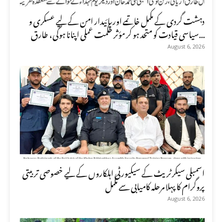
دہشت گردی کے مکمل خاتمے اور پائیدار امن کے لیے عسکری و
سیاسی قیادت کو متحد ہو کر مؤثر حکمت عملی اپنانا ہوگی، طارق...
August 6, 2026
اسمبلی سیکرٹریٹ کے سیکیورٹی اہلکاروں کے لیے خصوصی تربیتی
پروگرام کا پہلا مرحلہ کامیابی سے مکمل
August 6, 2026