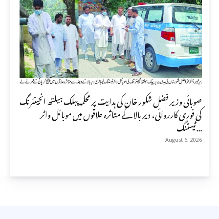
صوبائی وزیر فضل شکور خان کی ہدایت پر محکمہ پبلک ہیلتھ انجینئرنگ
کی فوری کارروائی، دیر بالا کے متاثرہ علاقوں میں موبائل واٹر
ٹیسٹنگ...
August 6, 2026