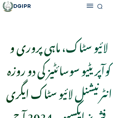
DGIPR
لائیو سٹاک، ماہی پروری و
کوآپریٹیو سوسائٹیز کی دو روزہ
انٹرنیشنل لائیو سٹاک ایگری
فشریز ایکسپو۔ 2024 آج