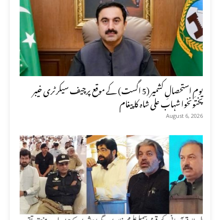
یومِ استحصالِ کشمیر (5 اگست) کے موقع پرچیف سیکرٹری خیبر
پختونخوا شہاب علی شاہ کا پیغام
August 6, 2026