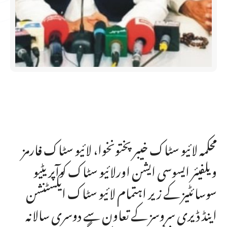
محکمہ لائیو سٹاک خیبر پختونخوا، لائیو سٹاک فارمز
ویلفیئر ایسوسی ایشن اورلائیو سٹاک کوآپریٹیو
سوسائٹیز کے زیر اہتمام لائیو سٹاک ایکسٹنشن
اینڈ ڈیری سروسز کے تعاون سے دوسری سالانہ