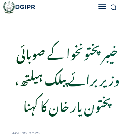
DGIPR
خیبر پختونخوا کے صوبائی
وزیر برائے پبلک ہیلتھ،
پختون یار خان کا کہنا
April 10, 2025