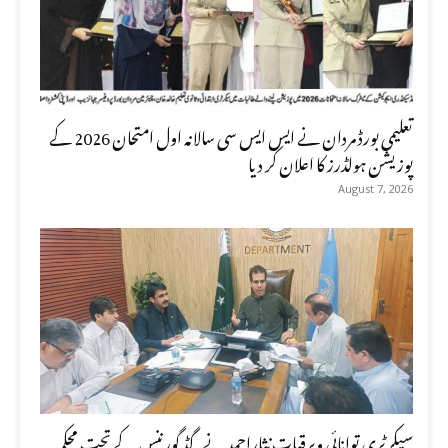
تعلیمی بورڈ مردان نے ایس ایس سی سالانہ اول امتحان 2026 کے
پوزیشن ہولڈرز کا اعلان کر دیا
August 7, 2026
سیکرٹری توانائی وبرقیات نثاراحمد نے گڈ گورننس کے تحت محکمہ