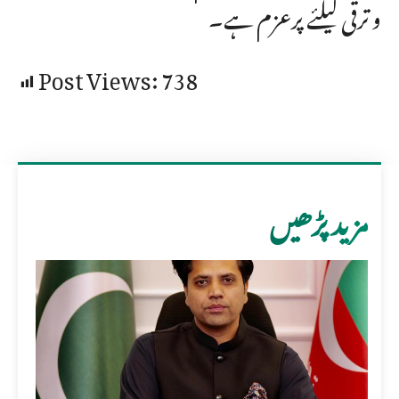
و ترقی کیلئے پرعزم ہے۔
Post Views:
738
مزید پڑھیں