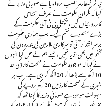
نیا ٹرانسفارمر نصب کروا دیا ہے صوبائی وزیر نے
کہا کہ نگران حکومت نے صرف انتقامی
کارروائیاں کیں، پچھلی پی ٹی آئی حکومت کے
بڑے منصوبے ختم کیے۔ جب ہماری حکومت
برسرِ اقتدار آئی تو سرکاری ملازمین کی پندرہ دن کی
تنخواہیں بھی بقایا تھیں، جسے ہم نے حل کیا انہوں
نے کہا کہ موجودہ حکومت نے صحت کارڈ کی حد
10 لاکھ سے بڑھا کر 20 لاکھ کر دی ہے، اب ہر
شہری کے صحت کارڈ میں 20 لاکھ روپے کی
سہولت موجود ہے صوبائی وزیر کا کہنا تھا کہ
مخالفین نے بنوں کو ہمیشہ نظر انداز کیا، عوام کو