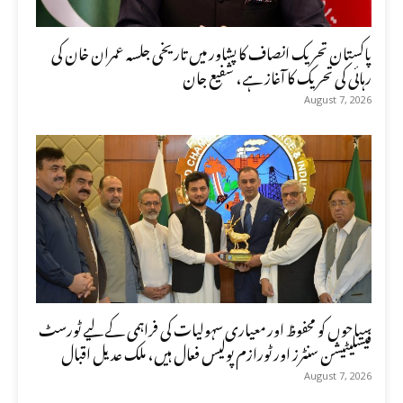
پاکستان تحریک انصاف کا پشاور میں تاریخی جلسہ عمران خان کی
رہائی کی تحریک کا آغاز ہے، شفیع جان
August 7, 2026
سیاحوں کو محفوظ اور معیاری سہولیات کی فراہمی کے لیے ٹورسٹ
فیسلیٹیشن سنٹرز اور ٹورازم پولیس فعال ہیں، ملک عدیل اقبال
August 7, 2026