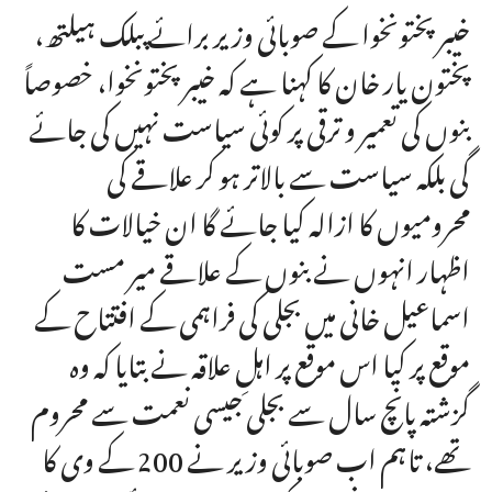
خیبر پختونخوا کے صوبائی وزیر برائے پبلک ہیلتھ،
پختون یار خان کا کہنا ہے کہ خیبر پختونخوا، خصوصاً
بنوں کی تعمیر و ترقی پر کوئی سیاست نہیں کی جائے
گی بلکہ سیاست سے بالاتر ہو کر علاقے کی
محرومیوں کا ازالہ کیا جائے گا ان خیالات کا
اظہار انہوں نے بنوں کے علاقے میر مست
اسماعیل خانی میں بجلی کی فراہمی کے افتتاح کے
موقع پر کیا اس موقع پر اہلِ علاقہ نے بتایا کہ وہ
گزشتہ پانچ سال سے بجلی جیسی نعمت سے محروم
تھے، تاہم اب صوبائی وزیر نے 200 کے وی کا