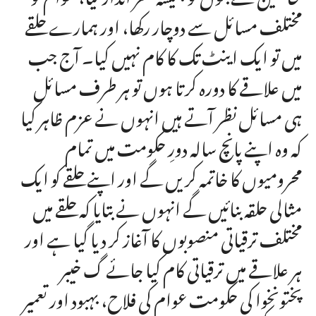
مختلف مسائل سے دوچار رکھا، اور ہمارے حلقے
میں تو ایک اینٹ تک کا کام نہیں کیا۔ آج جب
میں علاقے کا دورہ کرتا ہوں تو ہر طرف مسائل
ہی مسائل نظر آتے ہیں انہوں نے عزم ظاہر کیا
کہ وہ اپنے پانچ سالہ دورِ حکومت میں تمام
محرومیوں کا خاتمہ کریں گے اور اپنے حلقے کو ایک
مثالی حلقہ بنائیں گے انہوں نے بتایا کہ حلقے میں
مختلف ترقیاتی منصوبوں کا آغاز کر دیا گیا ہے اور
ہر علاقے میں ترقیاتی کام کیا جائے گ خیبر
پختونخوا کی حکومت عوام کی فلاح، بہبود اور تعمیر