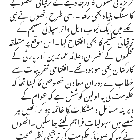
گرلز ہائی سکول کا درجہ دینے کے ترقیاتی منصوبے
کا سنگ بنیاد بھی رکھا۔اسی طرح انھوں نے نبی
کلے میں ایک ٹیوب ویل واٹر سپلائی سکیم کے
ترقیاتی سکیم کا بھی افتتاح کیا۔اس موقع پر متعلقہ
محکموں کے افسران،علاقہ عمائدین اور پارٹی کے
کارکنان بھی موجود تھے۔افتتاحی تقریبات سے
خطاب کے دوران معاون خصوصی کا کہنا تھا کہ
حکومت کی یہ اولین کوشش ہے کہ عوام کے
دیرینہ مسائل و مشکلات کا خاتمہ ہو کر انھیں ہر
شعبے میں سہولیات فراہم کیئے جا سکیں۔انھوں
نے کہا کہ صوبائی حکومت کی ترجیحی نظر صحت