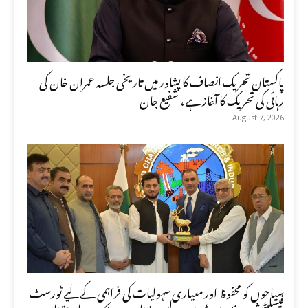
پاکستان تحریک انصاف کا پشاور میں تاریخی جلسہ عمران خان کی
رہائی کی تحریک کا آغاز ہے، شفیع جان
August 7, 2026
سیاحوں کو محفوظ اور معیاری سہولیات کی فراہمی کے لیے ٹورسٹ