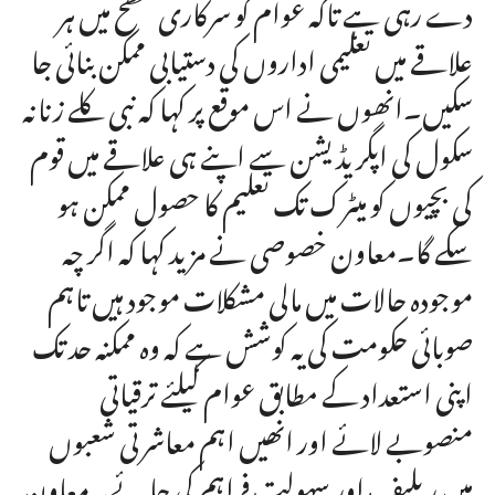
دے رہی ہے تاکہ عوام کو سرکاری سطح میں ہر
علاقے میں تعلیمی اداروں کی دستیابی ممکن بنائی جا
سکیں۔انھوں نے اس موقع پر کہا کہ نبی کلے زنانہ
سکول کی اپگریڈیشن سے اپنے ہی علاقے میں قوم
کی بچیوں کو میٹرک تک تعلیم کا حصول ممکن ہو
سکے گا۔معاون خصوصی نے مزید کہا کہ اگر چہ
موجودہ حالات میں مالی مشکلات موجود ہیں تاہم
صوبائی حکومت کی یہ کوشش ہے کہ وہ ممکنہ حد تک
اپنی استعداد کے مطابق عوام کیلئے ترقیاتی
منصوبے لائے اور انھیں اہم معاشرتی شعبوں
میں ریلیف اور سہولت فراہم کی جا ئے۔معاون