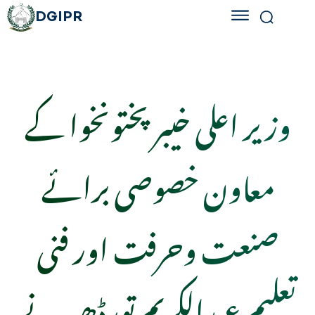
DGIPR
وزیر اعلی خیبر پختونخوا کے
معاون خصوصی برائے
صنعت وحرفت اور فنی
تعلیم عبدالکریم تورڈھیر نے