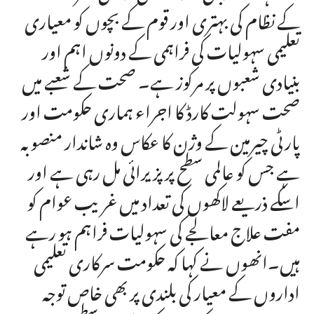
کے نظام کی بہتری اور قوم کے بچوں کو معیاری
تعلیمی سہولیات کی فراہمی کے دونوں اہم اور
بنیادی شعبوں پر مرکوز ہے۔ صحت کے شعبے میں
صحت سہولت کارڈ کا اجراء ہماری حکومت اور
پارٹی چیرمین کے وژن کا عکاس وہ شاندار منصوبہ
ہے جس کو عالمی سطح پر پزیرائی مل رہی ہے اور
اسکے ذریعے لاکھوں کی تعداد میں غریب عوام کو
مفت علاج معالجے کی سہولیات فراہم ہو رہے
ہیں۔انھوں نے کہا کہ حکومت سرکاری تعلیمی
اداروں کے معیار کی بلندی پر بھی خاص توجہ