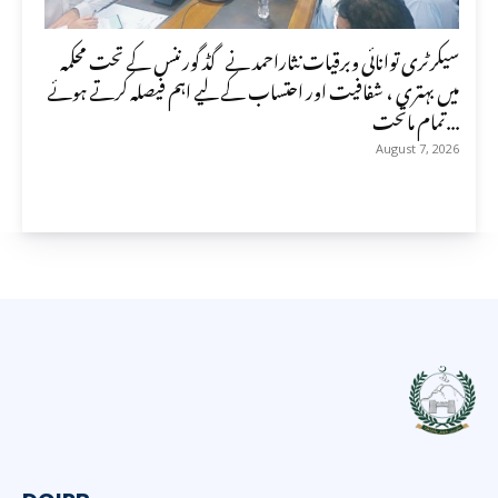
سیکرٹری توانائی وبرقیات نثاراحمد نے گڈ گورننس کے تحت محکمہ
میں بہتری ، شفافیت اور احتساب کے لیے اہم فیصلہ کرتے ہوئے
تمام ماتحت...
August 7, 2026