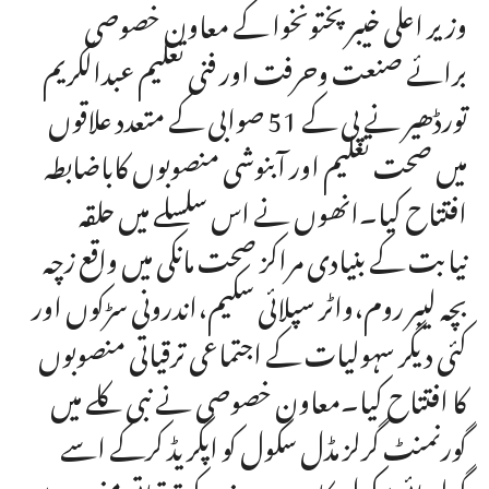
وزیر اعلی خیبر پختونخوا کے معاون خصوصی
برائے صنعت وحرفت اور فنی تعلیم عبدالکریم
تورڈھیر نے پی کے 51 صوابی کے متعدد علاقوں
میں صحت تعلیم اور آبنوشی منصوبوں کاباضابطہ
افتتاح کیا۔انھوں نے اس سلسلے میں حلقہ
نیابت کے بنیادی مراکز صحت مانکی میں واقع زچہ
بچہ لیبر روم،واٹر سپلائی سکیم،اندرونی سڑکوں اور
کئی دیگر سہولیات کے اجتماعی ترقیاتی منصوبوں
کا افتتاح کیا۔معاون خصوصی نے نبی کلے میں
گورنمنٹ گرلز مڈل سکول کو اپگریڈ کرکے اسے