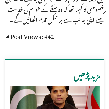
خصوصی کا کہنا تھا کہ وہ حلقے کے عوام کی خدمت
کیلئے اپنی جانب سے ہر ممکن قدم اٹھائیں گے۔
Post Views:
442
مزید پڑھیں