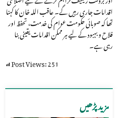
اقدامات جاری رہیں گے۔ عاقب اللہ خان کا کہنا
تھا کہ صوبائی حکومت عوام کی خدمت، تحفظ اور
فلاح و بہبود کے لیے ہر ممکن اقدامات یقینی بنا
رہی ہے۔
Post Views:
251
مزید پڑھیں