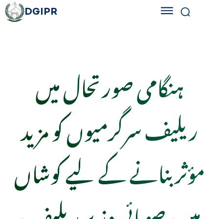
DGIPR
ہنگامی صورتحال میں
ریلیف سرگرمیوں کو مزید
مؤثر بنانے کے لیے کوشاں
ہیں، صوبائی وزیر ریلیف،