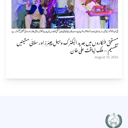
مستحق فنکاروں میں جدید الیکٹرک وہیل چیئرز اور سلائی مشینیں
تقسیم — ملک لیاقت علی خان
August 10, 2026