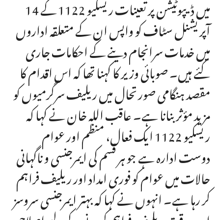
میں ڈیپوٹیشن پر تعینات ریسکیو 1122 کے 14
آپریشنل سٹاف کو واپس ان کے متعلقہ اداروں
میں خدمات سرانجام دینے کے احکامات جاری
کئے ہیں۔ صوبائی وزیر کا کہنا تھا کہ اس اقدام کا
مقصد ہنگامی صورتحال میں ریلیف سرگرمیوں کو
مزید مؤثر بنانا ہے۔ عاقب اللہ خان نے کہا کہ
ریسکیو 1122 ایک فعال، منظم اور عوام
دوست ادارہ ہے جو ہر قسم کی ایمرجنسی و ناگہانی
حالات میں عوام کو فوری امداد اور ریلیف فراہم
کر رہا ہے۔ انہوں نے کہا کہ بہتر ایمرجنسی سروسز
اور بروقت ریلیف فراہم کرنے کے لیے اصلاحی