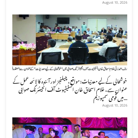
August 10, 2026
خوشحالی کے لیے معدنیات: مواقع، چیلنجز اور آئندہ کا لائحہ عمل کے
عنوان سے، غلام اسحاق خان انسٹیٹیوٹ آف انجینئرنگ صوابی
میں قومی سمپوزیم...
August 10, 2026