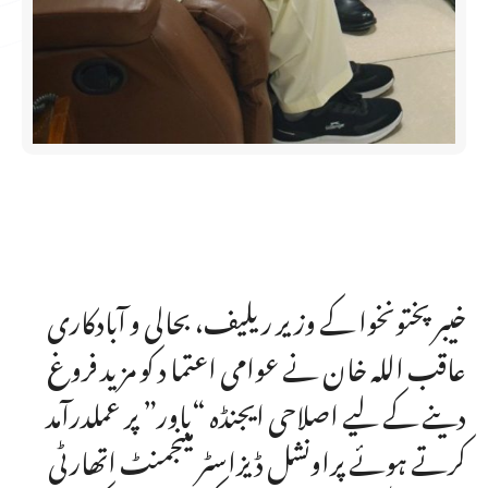
خیبر پختونخوا کے وزیر ریلیف، بحالی و آبادکاری
عاقب اللہ خان نے عوامی اعتما د کو مزید فروغ
دینے کے لیے اصلاحی ایجنڈہ “باور” پر عملدرآمد
کرتے ہوئے پراونشل ڈیزاسٹر مینجمنٹ اتھارٹی