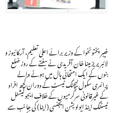
خیبرپختونخوا کے وزیر برائے اعلیٰ تعلیم، آرکائیوز و
لائبریریز مینا خان آفریدی نے ہفتے کے روز ضلع
بنوں کے ایک امتحانی ہال میں ہونے والے
پرائمری سکول ٹیچنگ ٹیسٹ کے دوران کچھ افراد
کے غیرقانونی سرگرمیوں کے خلاف ایجوکیشنل
ٹیسٹنگ اینڈ ایولویشن ایجنسی (ایٹا) کی جانب سے