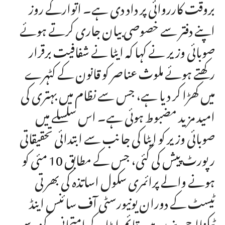
بروقت کارروائی پر داد دی ہے۔ اتوارکے روز
اپنے دفتر سے خصوصی بیان جاری کرتے ہوئے
صوبائی وزیر نے کہا کہ ایٹا نے شفافیت برقرار
رکھتے ہوئے ملوث عناصر کو قانون کے کٹہرے
میں کھڑا کر دیا ہے، جس سے نظام میں بہتری کی
امید مزید مضبوط ہوئی ہے۔ اس سلسلے میں
صوبائی وزیر کو ایٹا کی جانب سے ابتدائی تحقیقاتی
رپورٹ پیش کی گئی، جس کے مطابق 10 مئی کو
ہونے والے پرائمری سکول اساتذہ کی بھرتی
ٹیسٹ کے دوران یونیورسٹی آف سائنس اینڈ
ٹیکنالوجی بنوں میں قائم ایٹا کے امتحانی مرکز سے