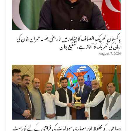
پاکستان تحریک انصاف کا پشاور میں تاریخی جلسہ عمران خان کی
رہائی کی تحریک کا آغاز ہے، شفیع جان
August 7, 2026
سیاحوں کو محفوظ اور معیاری سہولیات کی فراہمی کے لیے ٹورسٹ