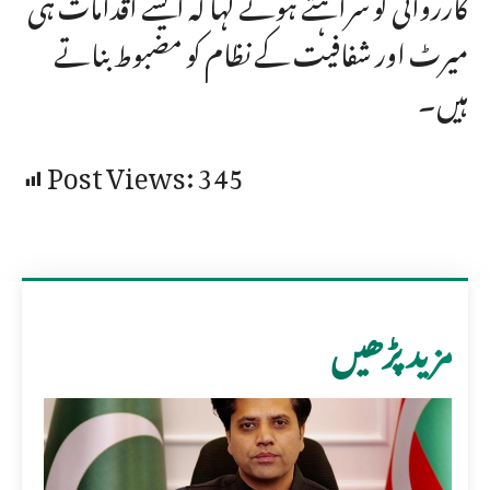
کارروائی کو سراہتے ہوئے کہا کہ ایسے اقدامات ہی
میرٹ اور شفافیت کے نظام کو مضبوط بناتے
ہیں۔
Post Views:
345
مزید پڑھیں