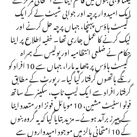
ایک امیدوار پرچہ اور جوابی شیٹ لے کر ایک
گیسٹ ہاؤس پہنچا، جہاں پرچہ حل کرنے اور
لیک کرنے کا عمل جاری تھا۔ خفیہ اطلاع پر ایٹا
حکام نے ضلعی انتظامیہ اور پولیس کے ہمراہ
گیسٹ ہاؤس پر چھاپہ مارا، جہاں سے 10 افراد کو
رنگے ہاتھوں گرفتار کیا گیا۔ رپورٹ کے مطابق
گرفتار افراد سے ایک لیپ ٹاپ، سکینر کے ساتھ
فوٹو اسٹیٹ مشین، 10 موبائل فونز اور متعدد ایٹا
کے پیپرز برآمد ہوئے۔ مزید بتایا گیا کہ یہ گروہ بنوں
کے 10 امتحانی ہالز میں موجود امیدواروں سے