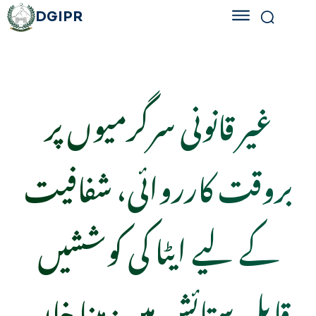
DGIPR
غیر قانونی سرگرمیوں پر
بروقت کارروائی، شفافیت
کے لیے ایٹا کی کوششیں
قابلِ ستائش ہیں: مینا خان