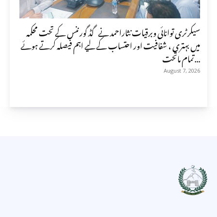
سیکرٹری توانائی وبرقیات نثاراحمد نے گڈ گورننس کے تحت محکمہ
میں بہتری ، شفافیت اور احتساب کے لیے اہم فیصلہ کرتے ہوئے
تمام ماتحت...
August 7, 2026