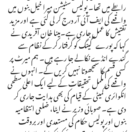
رابطے میں تھا۔ پولیس سٹیشن میرا خیل بنوں میں
واقعے کی ایف آئی آر درج کر لی گئی ہے اور مزید
تفتیش کا عمل جاری ہے۔مینا خان آفریدی نے
کہا کہ پورے گینگ کو گرفتار کر کے نظام سے
گندے انڈے نکالے جا رہے ہیں۔ ہم میرٹ پر
کسی قسم کا سمجھوتا نہیں کریں گے۔ انہوں نے
واقعے کی مکمل تحقیقات کے لیے ایک اعلیٰ سطحی
انکوائری کمیٹی کے قیام کی بھی ہدایت جاری کر
دی ہے۔ صوبائی وزیر نے ایٹا، ضلعی انتظامیہ
بنوں اور پولیس حکام کی مستعدی اور بروقت