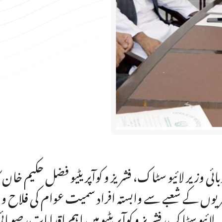
ائی وزیر لائیو سٹاک، فشریز و کوآپریٹیو فضل حکیم خا
یوں کے شعبے سے وابستہ افراد سمیت عوام کی فلاح و بہ
مہ لائیو سٹاک، فشریز و کوآپریٹیو میں اہم اقدامات، صو