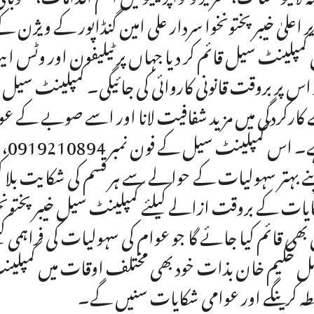
ر اعلیٰ خیبرپختونخوا سردار علی امین گنڈاپور کے ویژن ک
 کمپلینٹ سیل قائم کر دیا جہاں پر ٹیلیفون اور وٹس
 اس پر بروقت قانونی کاروائی کی جائیگی۔ کمپلینٹ سیل کے
کارکردگی میں مزید شفافیت لانا اور اسے صوبے کے عو
ے بہتر سہولیات کے حوالے سے ہر قسم کی شکایت بلا 
یات کے بروقت ازالے کیلئے کمپلینٹ سیل خیبرپختونخوا ک
 بھی قائم کیا جائے گا جو عوام کی سہولیات کی فراہمی کیلئ
 حکیم خان بذات خود بھی مختلف اوقات میں کمپلین
طہ کرینگے اور عوامی شکایات سنیں گے۔