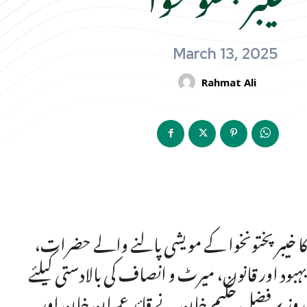
March 13, 2025
Rahmat Ali
ن کا خیبرپختونخوا کے مویشی پالنے والے حضرات،
بود اور قانون، میرٹ و انصاف کی بالادستی کیلئے
بائی وزیر فضل حکیم خان نے قائد عمران خان اور