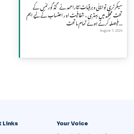
سیکرٹری توانائی وبرقیات نثاراحمد نے گڈ گورننس کے
تحت محکمہ میں بہتری ، شفافیت اور احتساب کے لیے اہم
فیصلہ کرتے ہوئے تمام ماتحت...
August 7, 2026
 Links
Your Voice