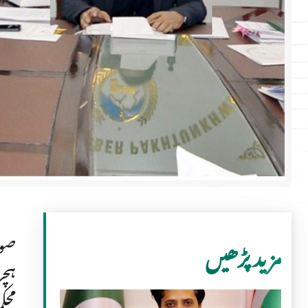
صوب
مزید پڑھیں
ہچر
محک