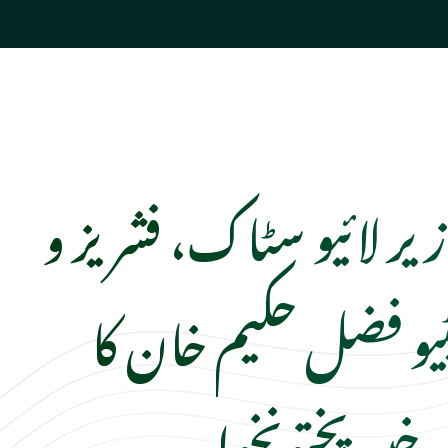
یر لائیو سٹاک، فشریز و
ٹیو فضل حکیم خان کا
خیبرپختونخوا