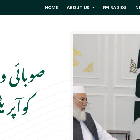
HOME
ABOUT US
FM RADIOS
N
صوبائی وز
کوآپری