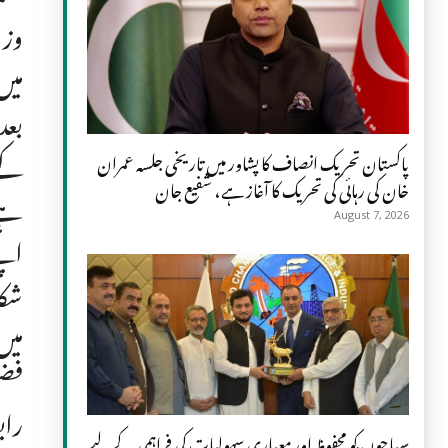
وزی
میں
بعد
کے 
پاکستان تحریک انصاف کا پشاور میں تاریخی جلسہ عمران
خان کی رہائی کی تحریک کا آغاز ہے، شفیع جان
August 7, 2026
اپن
شکا
میں
فضل
راب
سیاحوں کو محفوظ اور معیاری سہولیات کی فراہمی کے لیے