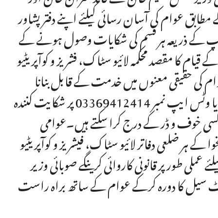
ے مطابق عوام کی آسان رسائی کیلئے اپنے دفتر پشاور
 ایپ کے ذریعہ ہر قسم کی شکایات وصول ہونے کے
 قیام کا مقصد محکمہ لائیو سٹاک، فشریز و کوآپریٹیو
ام کی حقیقی معنوں میں خدمت کے قابل بنانا
ہے۔ اس کمپلینٹ سیل کے فون نمبر 0919210894، یا وٹس ایپ نمبر 03369412414 پر شکایت کنندہ
کسی خوف و ڈر کے درج کرا سکتے ہیں۔عوامی
ے ہر ضلعی دفاتر لائیو سٹاک، فیشریز و کوآپریٹیو
ے عملی طور پر قانونی کاروائی کرینگے صوبائی وزیر
ٹ سیل کا دورہ کرکے عوام کے ساتھ براہ راست