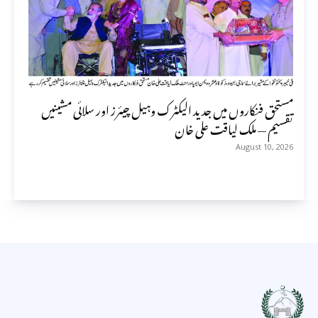
مستحق فنکاروں میں جدید الیکٹرک وہیل چیئرز اور سلائی مشینیں
تقسیم — ملک لیاقت علی خان
August 10, 2026