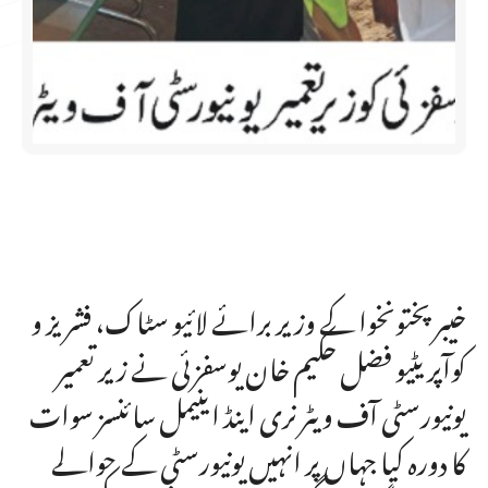
خیبرپختونخوا کے وزیر برائے لائیو سٹاک، فشریز و
کوآپریٹیو فضل حکیم خان یوسفزئی نے زیر تعمیر
یونیورسٹی آف ویٹرنری اینڈ اینیمل سائنسز سوات
کا دورہ کیا جہاں پر انہیں یونیورسٹی کے حوالے