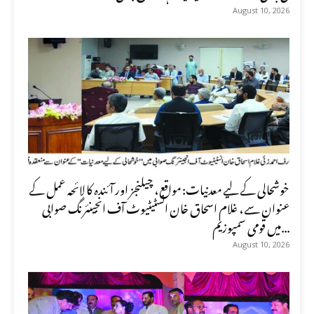
August 10, 2026
خوشحالی کے لیے معدنیات: مواقع، چیلنجز اور آئندہ کا لائحہ عمل کے
عنوان سے، غلام اسحاق خان انسٹیٹیوٹ آف انجینئرنگ صوابی
میں قومی سمپوزیم...
August 10, 2026