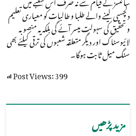
سائنسز کے قیام سے نہ صرف اس شعبے میں
دلچسپی لینے والے طلبا و طالبات کو معیاری تعلیم
و تحقیق کی سہولت میسر آئے گی بلکہ یہ منصوبہ
لائیوسٹاک اور دیگر متعلقہ شعبوں کی ترقی کیلئے بھی
سنگ میل ثابت ہوگا۔
Post Views:
399
مزید پڑھیں