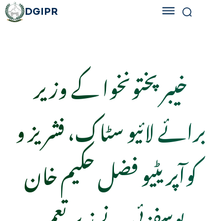
DGIPR
خیبرپختونخوا کے وزیر
برائے لائیو سٹاک، فشریز و
کوآپریٹیو فضل حکیم خان
یوسفزئی نے زیر تعمیر