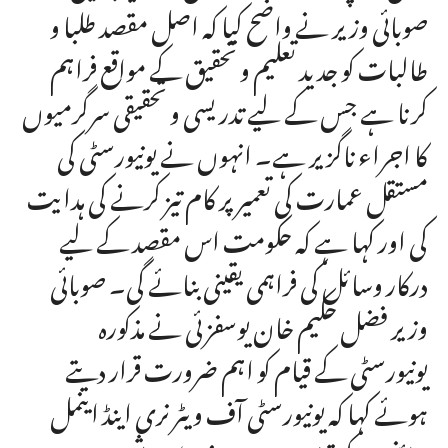
صوبائی وزیر نے واضح کیا کہ اصل مقصد طلبا و
طالبات کو جدید تعلیم و تحقیق کے مواقع فراہم
کرنا ہے جس کے لیے تدریسی و تحقیقی سرگرمیوں
کا اجراء ناگزیر ہے۔ انہوں نے یونیورسٹی کی
مستقل عمارت کی تعمیر پر کام تیز کرنے کی ہدایت
کی اور کہا ہے کہ حکومت اس مقصد کے لیے
درکار وسائل کی فراہمی یقینی بنائے گی۔ صوبائی
وزیر فضل حکیم خان یوسفزئی نے مذکورہ
یونیورسٹی کے قیام کو اہم ضرورت قرار دیتے
ہوئے کہا کہ یونیورسٹی آف ویٹرنری اینڈ اینمل