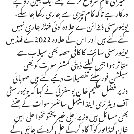
درکار ہے تاکہ کام تیزی سے جاری رکھا جا سکے،
یونیورسٹی ڈیزائن کے علاوہ کوئی فنڈز جاری نہیں
کئے گئے ہیں اور اس کے علاوہ 2022 کے فلڈ میں
یونیورسٹی سائٹ کا کافی حصہ بھی سیلاب سے
متاثر ہوا جس کیلئے ڈپٹی کمشنر سوات کو بھی
سیکشن فور کیلئے تفصیلات دئیے گئے ہیں صوبائی
وزیر فضل حکیم خان یوسفزئی نے کہا کہ یونیورسٹی
آف ویٹرنری اینڈ اینیمل سائنسز سوات کے جتنے
بھی مسائل ہیں وزیراعلی خیبرپختونخوا علی امین
خان گنڈاپور کو آگاہ کرکے حل کردئیے جائیں گے