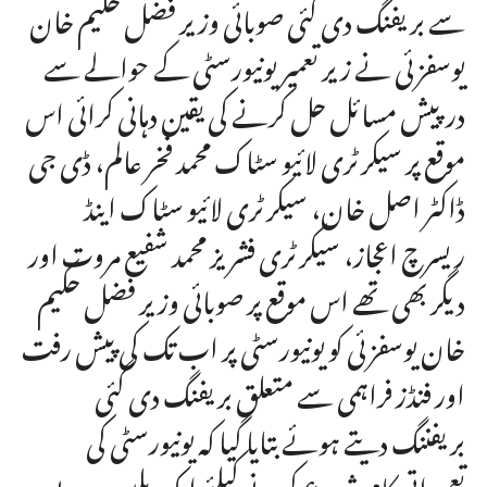
سے بریفنگ دی گئی صوبائی وزیر فضل حکیم خان
یوسفزئی نے زیر تعمیر یونیورسٹی کے حوالے سے
درپیش مسائل حل کرنے کی یقین دہانی کرائی اس
موقع پر سیکرٹری لائیو سٹاک محمد فخر عالم، ڈی جی
ڈاکٹر اصل خان، سیکرٹری لائیو سٹاک اینڈ
ریسرچ اعجاز، سیکرٹری فشریز محمد شفیع مروت اور
دیگر بھی تھے اس موقع پر صوبائی وزیر فضل حکیم
خان یوسفزئی کو یونیورسٹی پر اب تک کی پیش رفت
اور فنڈز فراہمی سے متعلق بریفنگ دی گئی
بریفننگ دیتے ہوئے بتایا گیا کہ یونیورسٹی کی
تعمیراتی کام شروع کرنے کیلئے ایک بلین روپے