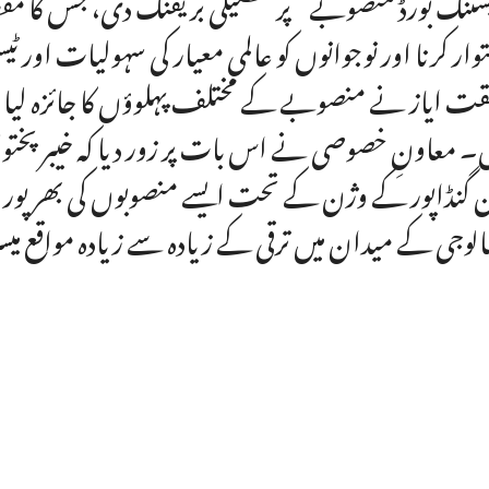
سٹنگ بورڈ منصوبے“ پر تفصیلی بریفنگ دی، جس کا مقص
وار کرنا اور نوجوانوں کو عالمی معیار کی سہولیات اور 
ت ایاز نے منصوبے کے مختلف پہلوؤں کا جائزہ لیا او
۔ معاونِ خصوصی نے اس بات پر زور دیا کہ خیبر پختونخو
ن گنڈاپور کے وژن کے تحت ایسے منصوبوں کی بھرپور حو
نالوجی کے میدان میں ترقی کے زیادہ سے زیادہ مواقع می