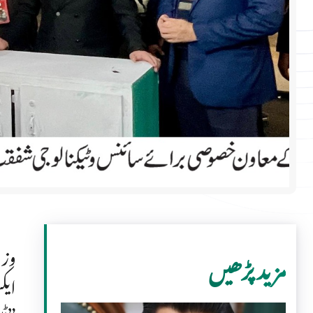
وزی
مزید پڑھیں
ایک