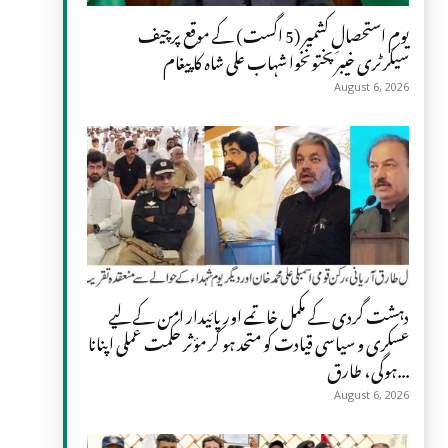
یومِ استحصالِ کشمیر (5 اگست) کے موقع پرچیف
سیکرٹری خیبر پختونخوا شہاب علی شاہ کا پیغام
August 6, 2026
دہشت گردی کے مکمل خاتمے اور پائیدار امن کے لیے
عسکری و سیاسی قیادت کو متحد ہو کر مؤثر حکمت عملی اپنانا
ہوگی، طارق...
August 6, 2026