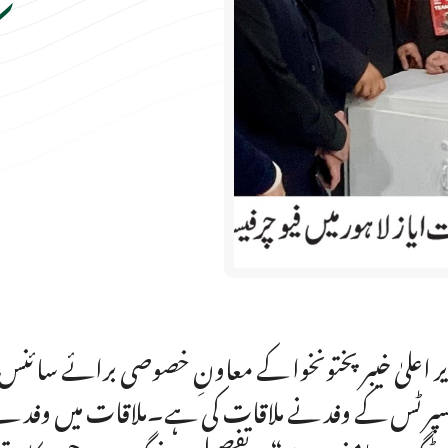
ر اعلیٰ خیبر پختونخوا کے معاونِ خصوصی برائے سائنس و
سپرٹس کے وفد نے ملاقات کی ہے۔ملاقات میں وفد نے خی