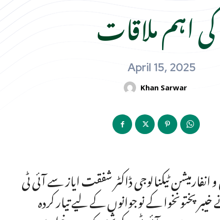
کی اہم ملاقات
April 15, 2025
Khan Sarwar
 انفارمیشن ٹیکنالوجی ڈاکٹر شفقت ایاز سے آئی ٹی
بر پختونخوا کے نوجوانوں کے لیے تیار کردہ