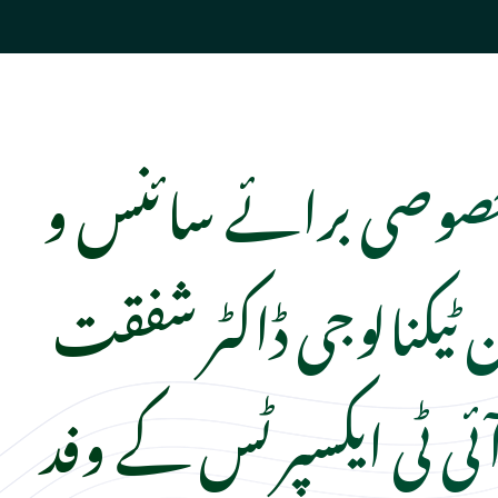
خصوصی برائے سائنس و
ن ٹیکنالوجی ڈاکٹر شفقت
ئی ٹی ایکسپرٹس کے وفد