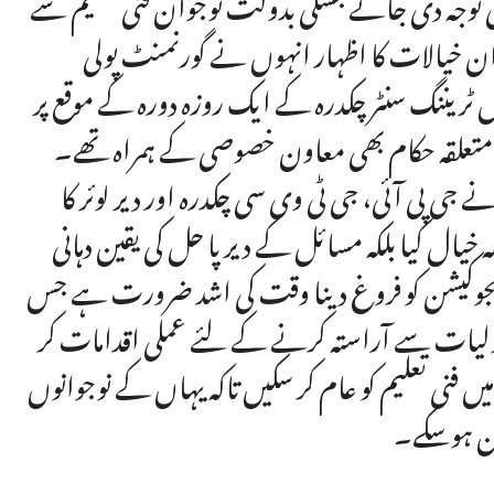
صی توجہ دی جائے جسکی بدولت نوجوان فنی تعلیم سے
ان خیالات کا اظہار انہوں نے گورنمنٹ پولی
نل ٹریننگ سنٹر چکدرہ کے ایک روزہ دورہ کے موقع پر
دیگر متعلقہ حکام بھی معاون خصوصی کے ہمراہ تھے۔
 پی آئی، جی ٹی وی سی چکدرہ اور دیر لوئر کا
خیال کیا بلکہ مسائل کے دیرپا حل کی یقین دہانی
کل ایجوکیشن کو فروغ دینا وقت کی اشد ضرورت ہے جس
سہولیات سے آراستہ کرنے کے لئے عملی اقدامات کر
ی تعلیم کو عام کر سکیں تاکہ یہاں کے نوجوانوں
مزن ہوسکے۔