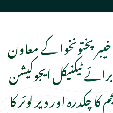
 خیبرپختونخوا کے معاون
ائے ٹیکنیکل ایجوکیشن
کا چکدرہ اور دیر لوئر کا