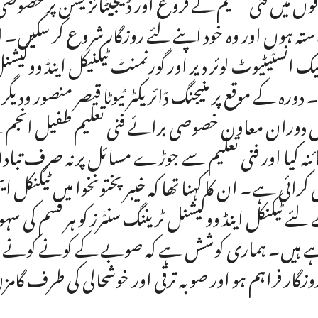
قوں میں فنی تعلیم کے فروغ اور ڈیجیٹائز یشن پر خصو
ستہ ہوں اور وہ خود اپنے لئے روزگار شروع کر سکیں۔ 
نیک انسٹیٹیوٹ لوئر دیر اور گورنمنٹ ٹیکنیکل اینڈ ووکیش
۔ دورہ کے موقع پر منیجنگ ڈائریکٹر ٹیوٹا قیصر منصور و
دوران معاون خصوصی برائے فنی تعلیم طفیل انجم نے جی
ئنہ کیا اور فنی تعلیم سے جوڑے مسائل پرنہ صرف تبادلہ 
 کرائی ہے۔ ان کا کہنا تھا کہ خیبر پختونخوا میں ٹیکن
لئے ٹیکنکل اینڈ ووکیشنل ٹریننگ سنٹرز کو ہر قسم کی 
 ہیں۔ ہماری کوشش ہے کہ صوبے کے کونے کونے میں فن
روزگار فراہم ہو اور صوبہ ترقی اور خوشحالی کی طرف گا