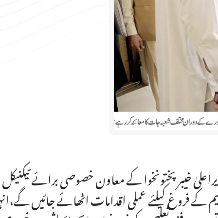
راعلیٰ خیبرپختونخوا کے معاون خصوصی برائے ٹیکنیکل
یم کے فروغ کیلئے عملی اقدامات اٹھائے جائیں گے،ان