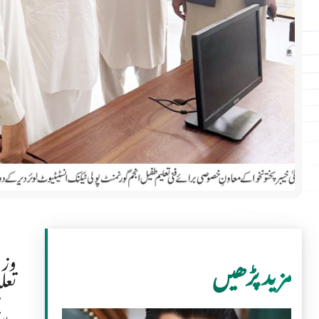
وزی
مزید پڑھیں
تعل