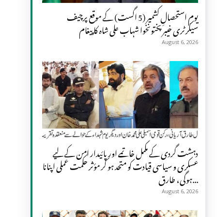
یومِ استحصالِ کشمیر (5 اگست) کے موقع پرچیف
سیکرٹری خیبر پختونخوا شہاب علی شاہ کا پیغام
August 6, 2026
دہشت گردی کے مکمل خاتمے اور پائیدار امن کے لیے
عسکری و سیاسی قیادت کو متحد ہو کر مؤثر حکمت عملی اپنانا
ہوگی، طارق...
August 6, 2026