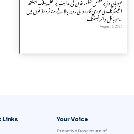
صوبائی وزیر فضل شکور خان کی ہدایت پر محکمہ پبلک ہیلتھ
انجینئرنگ کی فوری کارروائی، دیر بالا کے متاثرہ علاقوں میں
موبائل واٹر ٹیسٹنگ...
August 6, 2026
 Links
Your Voice
Proactive Dosclosure of