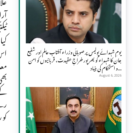
علا
آرا
ٹیک
کیا
اس 
یومِ شہدائے پولیس پر صوبائی وزراء آفتاب عالم اور شفیع
جان کا شہداء کو بھرپور خراجِ عقیدت، قربانیوں کو امن
معا
و استحکام کی بنیاد...
بھی
August 6, 2026
کے 
رہے
کو 