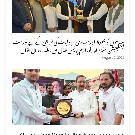
سیاحوں کو محفوظ اور معیاری سہولیات کی فراہمی کے لیے ٹورسٹ
فیسلیٹیشن سنٹرز اور ٹورازم پولیس فعال ہیں، ملک عدیل اقبال
August 7, 2026
KP Irrigation Minister Riaz Khan says sports