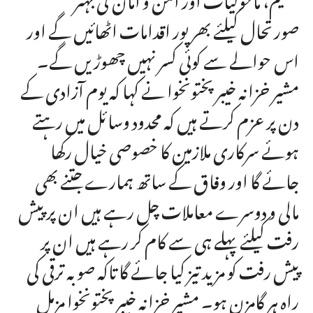
صورتحال کیلئے بھرپور اقدامات اٹھائیں گے اور
اس حوالے سے کوئی کسر نہیں چھوڑیں گے۔
مشیر خزانہ خیبرپختونخوا نے کہا کہ یوم آزادی کے
دن پر عزم کرتے ہیں کہ محدود وسائل میں رہتے
ہوئے سرکاری ملازمین کا خصوصی خیال رکھا
جائے گا اور وفاق کے ساتھ ہمارے جتنے بھی
مالی و دوسرے معاملات چل رہے ہیں ان پر پیش
رفت کیلئے پہلے ہی سے کام کر رہے ہیں ان پر
پیش رفت کو مزید تیز کیا جائے گا تاکہ صوبہ ترقی کی
راہ ہر گامزن ہو۔ مشیر خزانہ خیبرپختونخوا مزمل