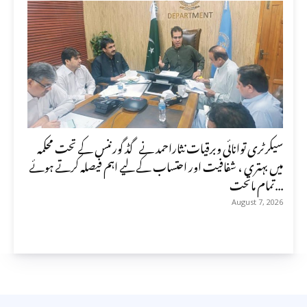
سیکرٹری توانائی وبرقیات نثاراحمد نے گڈ گورننس کے تحت محکمہ
میں بہتری ، شفافیت اور احتساب کے لیے اہم فیصلہ کرتے ہوئے
تمام ماتحت...
August 7, 2026