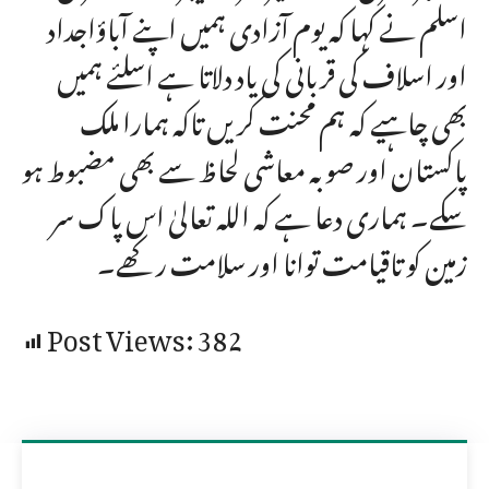
اسلم نے کہا کہ یوم آزادی ہمیں اپنے آباؤاجداد
اور اسلاف کی قربانی کی یاد دلاتا ہے اسلئے ہمیں
بھی چاہیے کہ ہم محنت کریں تاکہ ہمارا ملک
پاکستان اور صوبہ معاشی لحاظ سے بھی مضبوط ہو
سکے۔ ہماری دعا ہے کہ اللہ تعالیٰ اس پاک سر
زمین کو تاقیامت توانا اور سلامت رکھے۔
Post Views:
382