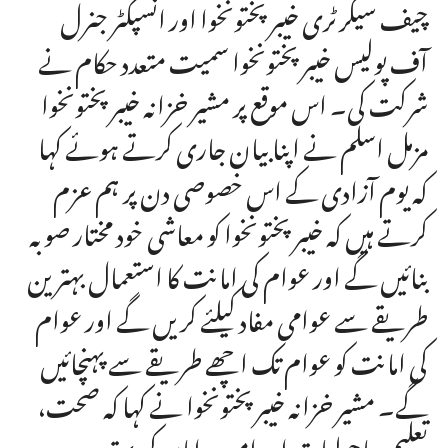
چیف سیکرٹری خیبرپختونخوا اور انسپکٹر جنرل
آف پولیس خیبرپختونخوا سمیت متعدد حکام نے
شرکت کی۔ اس موقع پر مشیر خزانہ خیبرپختونخوا
مزمل اسلم نے اپنا بیان جاری کرتے ہوئے کہا
کہ یوم آزادی کے اس خصوصی دن پر ہم عزم
کرتے ہیں کہ خیبرپختونخوا کو معاشی خود مختار صوبہ
بنائیں گے اور عوام کی امانت کا استعمال بہترین
طریقے سے عوامی مفاد کیلئے کریں گے اور عوام
کی امانت کو عوام تک اچھے طریقے سے پہنچائیں
گے۔ مشیر خزانہ خیبرپختونخوا نے کہا کہ صحت،
تعلیم، ماحولیات اور امن و امان کی بہتر