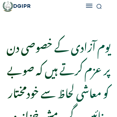
DGIPR
یوم آزادی کے خصوصی دن
پر عزم کرتے ہیں کہ صوبے
کو معاشی لحاظ سے خودمختار
بنائیں گے۔ مشیر خزانہ و