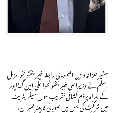
مشیر خزانہ و بین الصوبائی رابطہ خیبرپختونخوا مزمل
اسلم نے وزیراعلیٰ خیبرپختونخوا علی امین گنڈاپور
کے ہمراہ پرچم کشائی تقریب سول سیکریٹریٹ
میں شرکت کی جس میں صوبائی کابینہ ممبران،