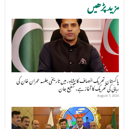
مزید پڑھیں
پاکستان تحریک انصاف کا پشاور میں تاریخی جلسہ عمران خان کی
رہائی کی تحریک کا آغاز ہے، شفیع جان
August 7, 2026